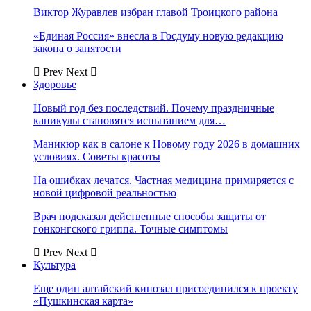
Виктор Журавлев избран главой Троицкого района
«Единая Россия» внесла в Госдуму новую редакцию
закона о занятости
Prev
Next
Здоровье
Новый год без последствий. Почему праздничные
каникулы становятся испытанием для…
Маникюр как в салоне к Новому году 2026 в домашних
условиях. Советы красоты
На ошибках лечатся. Частная медицина примиряется с
новой цифровой реальностью
Врач подсказал действенные способы защиты от
гонконгского гриппа. Точные симптомы
Prev
Next
Культура
Еще один алтайский кинозал присоединился к проекту
«Пушкинская карта»