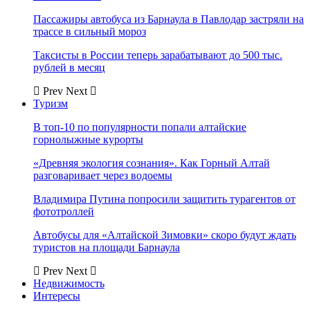
Пассажиры автобуса из Барнаула в Павлодар застряли на
трассе в сильный мороз
Таксисты в России теперь зарабатывают до 500 тыс.
рублей в месяц
Prev
Next
Туризм
В топ-10 по популярности попали алтайские
горнолыжные курорты
«Древняя экология сознания». Как Горный Алтай
разговаривает через водоемы
Владимира Путина попросили защитить турагентов от
фототроллей
Автобусы для «Алтайской Зимовки» скоро будут ждать
туристов на площади Барнаула
Prev
Next
Недвижимость
Интересы