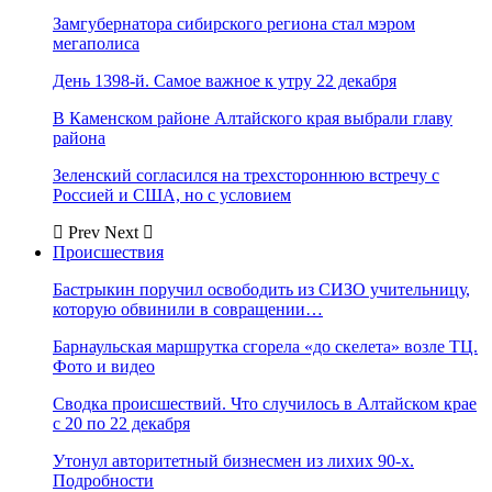
Замгубернатора сибирского региона стал мэром
мегаполиса
День 1398-й. Самое важное к утру 22 декабря
В Каменском районе Алтайского края выбрали главу
района
Зеленский согласился на трехстороннюю встречу с
Россией и США, но с условием
Prev
Next
Происшествия
Бастрыкин поручил освободить из СИЗО учительницу,
которую обвинили в совращении…
Барнаульская маршрутка сгорела «до скелета» возле ТЦ.
Фото и видео
Сводка происшествий. Что случилось в Алтайском крае
с 20 по 22 декабря
Утонул авторитетный бизнесмен из лихих 90-х.
Подробности