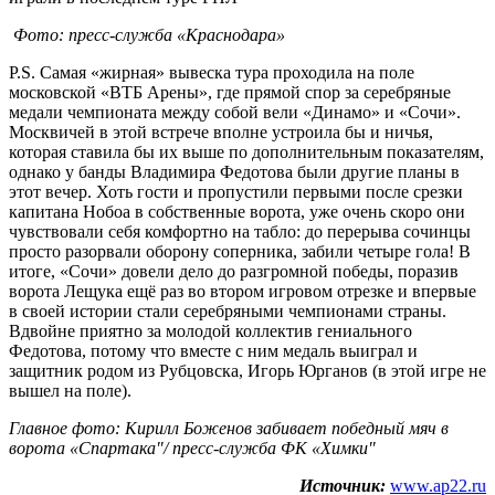
Фото: пресс-служба «Краснодара»
P.S. Самая «жирная» вывеска тура проходила на поле
московской «ВТБ Арены», где прямой спор за серебряные
медали чемпионата между собой вели «Динамо» и «Сочи».
Москвичей в этой встрече вполне устроила бы и ничья,
которая ставила бы их выше по дополнительным показателям,
однако у банды Владимира Федотова были другие планы в
этот вечер. Хоть гости и пропустили первыми после срезки
капитана Нобоа в собственные ворота, уже очень скоро они
чувствовали себя комфортно на табло: до перерыва сочинцы
просто разорвали оборону соперника, забили четыре гола! В
итоге, «Сочи» довели дело до разгромной победы, поразив
ворота Лещука ещё раз во втором игровом отрезке и впервые
в своей истории стали серебряными чемпионами страны.
Вдвойне приятно за молодой коллектив гениального
Федотова, потому что вместе с ним медаль выиграл и
защитник родом из Рубцовска, Игорь Юрганов (в этой игре не
вышел на поле).
Главное фото: Кирилл Боженов забивает победный мяч в
ворота «Спартака"/ пресс-служба ФК «Химки"
Источник:
www.ap22.ru