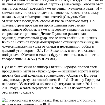
на своем поле столичный «Спартак» (Александр Соболев этот
матч пропускал), который уже не решал турнирных задач. И у
химчан получилось это сделать в волевом ключе, поскольку
началась игра с быстрого гола гостей (Самуэль Жиго
отличился в последнем своем матче за красно-белых). Но
хозяева отреагировали на пропущенный мяч самым
правильным образом, и уже к перерыву вырвались вперед:
сперва экс-спартаковец Денис Глушаков реализовал
одиннадцатиметровый удар, после чего крайний защитник
Кирилл Боженов продемонстрировал отличную технику, на
ложном движении ушел от опеки и неотразимо пробил в
дальний угол ворот – 2:1. Гол Боженова, в итоге, оказался
победным. «Химки» в стыках будут выяснять сильнейшего с
хабаровским «СКА» (25 и 28 мая).
Ну а барнаульский голкипер Евгений Городов провел свой
прощальный матч за «Краснодар» — защищал ворота в игре
против бывшей команды, грозненского «Ахмата». Встреча
завершилась результативной ничьей – 1:1. Итого, у Городова
набралось 35 матчей за «быков» (выступал за них с 2011 по
2013 годы, а затем вернулся в 2020-м), в 13 из которых он
отстаивал «сухарь».