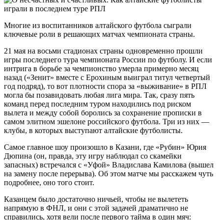
Многие из воспитанников алтайского футбола сыграли
ключевые роли в решающих матчах чемпионата страны.
21 мая на восьми стадионах страны одновременно прошли
игры последнего тура чемпионата России по футболу. И если
интрига в борьбе за чемпионство умерла примерно месяц
назад («Зенит» вместе с Ерохиным выиграл титул четвертый
год подряд), то вот плотности спора за «выживание» в РПЛ
могла бы позавидовать любая лига мира. Так, сразу пять
команд перед последним туром находились под риском
вылета и между собой боролись за сохранение прописки в
самом элитном эшелоне российского футбола. Три из них —
клубы, в которых выступают алтайские футболисты.
Самое главное шоу произошло в Казани, где «Рубин» Юрия
Дюпина (он, правда, эту игру наблюдал со скамейки
запасных) встречался с «Уфой» Владислава Камилова (вышел
на замену после перерыва). Об этом матче мы расскажем чуть
подробнее, оно того стоит.
Казанцем было достаточно ничьей, чтобы не вылететь
напрямую в ФНЛ, и они с этой задачей драматично не
справились, хотя вели после первого тайма в один мяч: