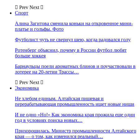
Prev
Next
Спорт
Алина Загитова сменила коньки на откровенное мини-
платье и гольфы. Фото
Футболист чуть не свернул шею, когда радовался голу
Ротенберг объяснил, почему в России футбол любят
больше хоккея
Барнаульцы поели ароматных блинов и поучаствовали в
лотерее на 20-летии Трассы…
Prev
Next
Экономика
Не хлебом единым. Алтайская пищевая и
перерабатывающая промышленность ищет новые ниши
И не одно «Но!» Как экономика края прожила еще один
год в условиях поиска новых…
Прихорошилась. Министр промышленности Алтайского
края — о том, как изменился реальный…