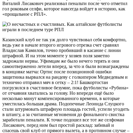
Виталий Лисакович реализовал пенальти после чего отметил
гол роковым селфи, которое навсегда войдет в историю, как
«прощальное с РПЛ».
Казанский клуб не так уж долго чувствовал себя комфортно,
ведь уже в начале второго игрового отрезка счет сравнял
Владислав Камилов, точно пробивший в касание с линии
штрафной. И на этом моменте у хозяев поля заметно
задрожали нервы. Уфимцам же было нечего терять и они
самоотверженно летели вперед, за что и были вознаграждены
в концовке матча: Ортис после позиционной ошибки
защитника вырвался на рандеву с голкипером Медведевым и
технично отправил мяч в сетку – 2:1! Башкортостан
погрузился в счастливое безумие, пока футболисты «Рубина»
от отчаяния хватались за голову. Но впереди ещё было
несколько минут компенсированного времени, в которые
уместилась большая драма. Подопечные Леонида Слуцкого
стали штурмовать штрафную площадь гостей, успели угодить
в штангу, а за считанные мгновения до финального свистка
заработали пенальти. К точке подошел все тот же селфоман
Лисакович, перед ним был простой расклад: забивай и
спасешь свой клуб от прямого вылета, а в противном случае –