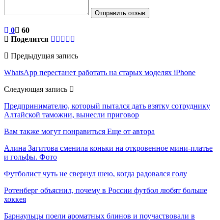
Отправить отзыв
0
60
Поделится
Предыдущая запись
WhatsApp перестанет работать на старых моделях iPhone
Следующая запись
Предпринимателю, который пытался дать взятку сотруднику
Алтайской таможни, вынесли приговор
Вам также могут понравиться
Еще от автора
Алина Загитова сменила коньки на откровенное мини-платье
и гольфы. Фото
Футболист чуть не свернул шею, когда радовался голу
Ротенберг объяснил, почему в России футбол любят больше
хоккея
Барнаульцы поели ароматных блинов и поучаствовали в