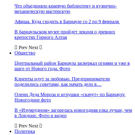
Что объединяло краевую библиотеку и кузнечно-
механическую мастерскую
Афиша. Куда сходить в Барнауле со 2 по 9 февраля
В барнаульском музее пройдет лекция о древних
крепостях Горного Алтая
Prev
Next
Общество
Центральный район Барнаула засверкал огнями и уже в
шаге от Нового года. Фото
Клиенты идут за любовью. Предприниматели
поделились советами, как начать дело в…
Олени Деда Мороза и игрушки «скачут» по Барнаулу.
Новогодние фото
В «Изумрудном» загорелась новогодняя елка лучше, чем
в Лондоне. Фото и видео
Prev
Next
Политика