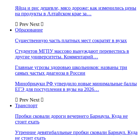
Яйца и рис дешевле, мясо дороже: как изменились цены
на продукты в Алтайском крае за…
Prev
Next
Образование
Существенную часть платных мест сократят в вузах
Студентов МГПУ массово вынуждают перевестись в
другие университеты. Комментарий…
Главные угрозы здоровью школьников: названы три
самых частых диагноза в России
Минобрнауки РФ утвердило новые минимальные баллы
ЕГЭ для поступления в вузы на 2026…
Prev
Next
Транспорт
Пробки сковали дороги вечернего Барнаула. Куда не
стоит ехать
Утренние девятибалльные пробки сковали Барнаул. Куда
не стоит ехать