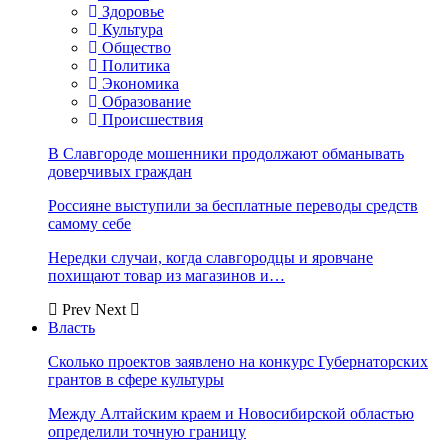
Здоровье
Культура
Общество
Политика
Экономика
Образование
Происшествия
В Славгороде мошенники продолжают обманывать
доверчивых граждан
Россияне выступили за бесплатные переводы средств
самому себе
Нередки случаи, когда славгородцы и яровчане
похищают товар из магазинов и…
Prev
Next
Власть
Сколько проектов заявлено на конкурс Губернаторских
грантов в сфере культуры
Между Алтайским краем и Новосибирской областью
определили точную границу