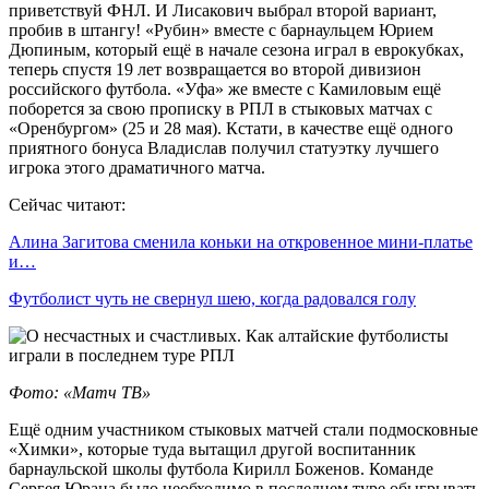
приветствуй ФНЛ. И Лисакович выбрал второй вариант,
пробив в штангу! «Рубин» вместе с барнаульцем Юрием
Дюпиным, который ещё в начале сезона играл в еврокубках,
теперь спустя 19 лет возвращается во второй дивизион
российского футбола. «Уфа» же вместе с Камиловым ещё
поборется за свою прописку в РПЛ в стыковых матчах с
«Оренбургом» (25 и 28 мая). Кстати, в качестве ещё одного
приятного бонуса Владислав получил статуэтку лучшего
игрока этого драматичного матча.
Сейчас читают:
Алина Загитова сменила коньки на откровенное мини-платье
и…
Футболист чуть не свернул шею, когда радовался голу
Фото: «Матч ТВ»
Ещё одним участником стыковых матчей стали подмосковные
«Химки», которые туда вытащил другой воспитанник
барнаульской школы футбола Кирилл Боженов. Команде
Сергея Юрана было необходимо в последнем туре обыгрывать