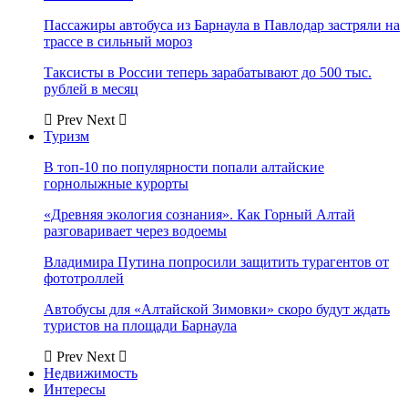
Пассажиры автобуса из Барнаула в Павлодар застряли на
трассе в сильный мороз
Таксисты в России теперь зарабатывают до 500 тыс.
рублей в месяц
Prev
Next
Туризм
В топ-10 по популярности попали алтайские
горнолыжные курорты
«Древняя экология сознания». Как Горный Алтай
разговаривает через водоемы
Владимира Путина попросили защитить турагентов от
фототроллей
Автобусы для «Алтайской Зимовки» скоро будут ждать
туристов на площади Барнаула
Prev
Next
Недвижимость
Интересы