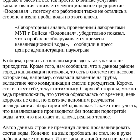
канализования занимается муниципальное предприятие
«Водоканал», поэтому его работники также не остались в
стороне и взяли пробы воды из этого ключа.
«Лабораторный анализ, проведенный лаборантами
МУП г. Бийска «Водоканал», убедительно показал,
что в пробах не обнаруживается примеси
канализационной воды», – сообщили в пресс-
центре администрации наукограда.
В общем, грешить на канализацию здесь так уж явно не
приходится. Кроме того, нам сообщили, что в данном районе
города канализация потоковая, то есть в системе нет насосов,
которые бы, например, создавали давление на трубы,
вследствие чего коммуникации смогли прохудиться. Короче,
стоки текут себе, текут потихоньку. С другой стороны, можно
ведь предположить, что утечка образовалась от времени, ведь
коррозия не спит, но опять же вспомним результаты
исследования лаборатории «Водоканала». Также стоит учесть,
что канализование производится без помощи подогретой
воды, а то, что вытекает из ключа, реально теплое.
Автор данных строк не преминул лично проанализировать
состав воды. Конечно, на язык пробовать не стал, но в руки
набрал и даже понюхал. Итог: канализацией там и не пахло!