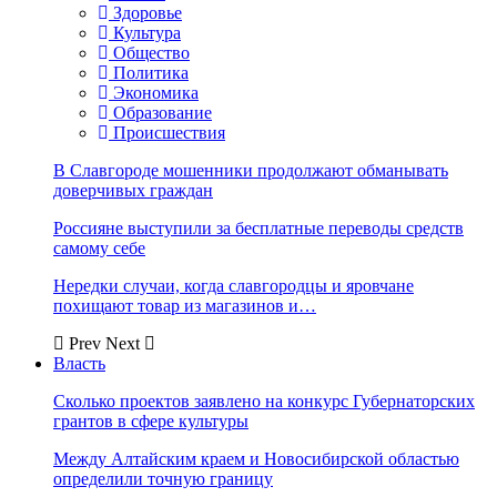
Здоровье
Культура
Общество
Политика
Экономика
Образование
Происшествия
В Славгороде мошенники продолжают обманывать
доверчивых граждан
Россияне выступили за бесплатные переводы средств
самому себе
Нередки случаи, когда славгородцы и яровчане
похищают товар из магазинов и…
Prev
Next
Власть
Сколько проектов заявлено на конкурс Губернаторских
грантов в сфере культуры
Между Алтайским краем и Новосибирской областью
определили точную границу