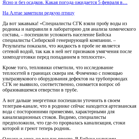
Ясно и без осадков. Какая погода ожидается 5 февраля в…
На Алтае заметили редкую птицу
Да вот закавыка! «Специалисты СГК взяли пробу воды из
родника и направили в лабораторию для анализа химического
состава, – поспешили успокоить население Бийска
специалисты Сибирской генерирующей компании. –
Результаты показали, что жидкость в пробе не является
сетевой водой, так как в ней нет признаков умягчения после
химподготовки перед попаданием в теплосети».
Кроме того, тепловики отметили, что исследование
теплосетей в границах сквера им. Фомченко с помощью
ультразвукового оборудования дефектов на трубопроводах
СГК не выявило, соответственно, снимается вопрос об
образовавшемся отверстии в трубе.
А вот дальше энергетики поспешили уточнить в своем
телеграм-канале, что в роднике сейчас находится артезианская
вода с посторонними примесями, характерными для
канализационных стоков. Видимо, специалисты
предположили, что где-то прорвалась канализация, стоки
которой и греют теперь родник.
Однако и здесь не все так просто. В Бийске услугами