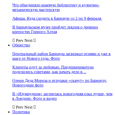
Что объединяло краевую библиотеку и кузнечно-
механическую мастерскую
Афиша. Куда сходить в Барнауле со 2 по 9 февраля
В барнаульском музее пройдет лекция о древних
крепостях Горного Алтая
Prev
Next
Общество
Центральный район Барнаула засверкал огнями и уже в
шаге от Нового года. Фото
Клиенты идут за любовью. Предприниматели
поделились советами, как начать дело в…
Олени Деда Мороза и игрушки «скачут» по Барнаулу.
Новогодние фото
В «Изумрудном» загорелась новогодняя елка лучше, чем
в Лондоне. Фото и видео
Prev
Next
Политика