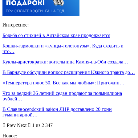
Интересное:
Борьба со стихией в Алтайском крае продолжается
Кошки-гармошки и «купцы-толстопузы». Куда сходить и
что…
Куклы-аристократки: жительница Камня-на-Оби создала…
В Барнауле обсудили вопрос расширения Южного тракта до…
«Температура плюс 50. Все как мы любим»: Пригожин…
Что за редкий 36-летний седан продают за полмиллиона
рублей…
В Славяносербский район ЛНР доставлено 20 тонн
гуманитарной…
Prev
Next
1 из 2 347
Новое: