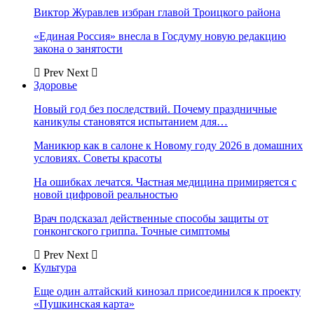
Виктор Журавлев избран главой Троицкого района
«Единая Россия» внесла в Госдуму новую редакцию
закона о занятости
Prev
Next
Здоровье
Новый год без последствий. Почему праздничные
каникулы становятся испытанием для…
Маникюр как в салоне к Новому году 2026 в домашних
условиях. Советы красоты
На ошибках лечатся. Частная медицина примиряется с
новой цифровой реальностью
Врач подсказал действенные способы защиты от
гонконгского гриппа. Точные симптомы
Prev
Next
Культура
Еще один алтайский кинозал присоединился к проекту
«Пушкинская карта»