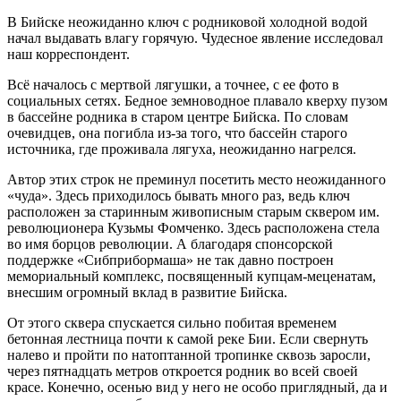
В Бийске неожиданно ключ с родниковой холодной водой
начал выдавать влагу горячую. Чудесное явление исследовал
наш корреспондент.
Всё началось с мертвой лягушки, а точнее, с ее фото в
социальных сетях. Бедное земноводное плавало кверху пузом
в бассейне родника в старом центре Бийска. По словам
очевидцев, она погибла из-за того, что бассейн старого
источника, где проживала лягуха, неожиданно нагрелся.
Автор этих строк не преминул посетить место неожиданного
«чуда». Здесь приходилось бывать много раз, ведь ключ
расположен за старинным живописным старым сквером им.
революционера Кузьмы Фомченко. Здесь расположена стела
во имя борцов революции. А благодаря спонсорской
поддержке «Сибприбормаша» не так давно построен
мемориальный комплекс, посвященный купцам-меценатам,
внесшим огромный вклад в развитие Бийска.
От этого сквера спускается сильно побитая временем
бетонная лестница почти к самой реке Бии. Если свернуть
налево и пройти по натоптанной тропинке сквозь заросли,
через пятнадцать метров откроется родник во всей своей
красе. Конечно, осенью вид у него не особо приглядный, да и