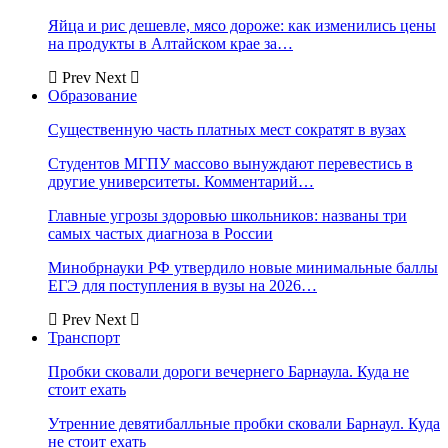
Яйца и рис дешевле, мясо дороже: как изменились цены
на продукты в Алтайском крае за…
Prev
Next
Образование
Существенную часть платных мест сократят в вузах
Студентов МГПУ массово вынуждают перевестись в
другие университеты. Комментарий…
Главные угрозы здоровью школьников: названы три
самых частых диагноза в России
Минобрнауки РФ утвердило новые минимальные баллы
ЕГЭ для поступления в вузы на 2026…
Prev
Next
Транспорт
Пробки сковали дороги вечернего Барнаула. Куда не
стоит ехать
Утренние девятибалльные пробки сковали Барнаул. Куда
не стоит ехать