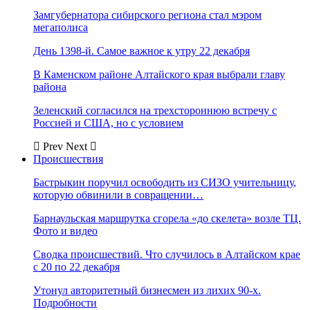
Замгубернатора сибирского региона стал мэром
мегаполиса
День 1398-й. Самое важное к утру 22 декабря
В Каменском районе Алтайского края выбрали главу
района
Зеленский согласился на трехстороннюю встречу с
Россией и США, но с условием
Prev
Next
Происшествия
Бастрыкин поручил освободить из СИЗО учительницу,
которую обвинили в совращении…
Барнаульская маршрутка сгорела «до скелета» возле ТЦ.
Фото и видео
Сводка происшествий. Что случилось в Алтайском крае
с 20 по 22 декабря
Утонул авторитетный бизнесмен из лихих 90-х.
Подробности