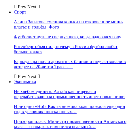
Prev
Next
Спорт
Алина Загитова сменила коньки на откровенное мини-
платье и гольфы. Фото
Футболист чуть не свернул шею, когда радовался голу
Ротенберг объяснил, почему в России футбол любят
больше хоккея
Барнаульцы поели ароматных блинов и поучаствовали в
лотерее на 20-летии Трассы…
Prev
Next
Экономика
Не хлебом единым. Алтайская пищевая и
перерабатывающая промышленность ищет новые ниши
И не одно «Но!» Как экономика края прожила еще один
год в условиях поиска новых…
Прихорошилась. Министр промышленности Алтайского
края — о том, как изменился реальный…