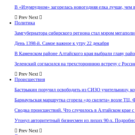
В «Изумрудном» загорелась новогодняя елка лучше, чем 
Prev
Next
Политика
Замгубернатора сибирского региона стал мэром мегаполи
День 1398-й. Самое важное к утру 22 декабря
В Каменском районе Алтайского края выбрали главу рай
Зеленский согласился на трехстороннюю встречу с Росси
Prev
Next
Происшествия
Бастрыкин поручил освободить из СИЗО учительницу, 
Барнаульская маршрутка сгорела «до скелета» возле ТЦ. 
Сводка происшествий. Что случилось в Алтайском крае с 
Утонул авторитетный бизнесмен из лихих 90-х. Подробн
Prev
Next