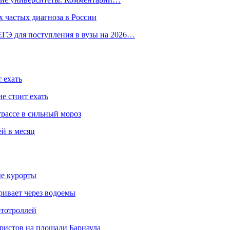
 частых диагноза в России
ГЭ для поступления в вузы на 2026…
 ехать
е стоит ехать
трассе в сильный мороз
ей в месяц
ые курорты
ривает через водоемы
ототроллей
ристов на площади Барнаула