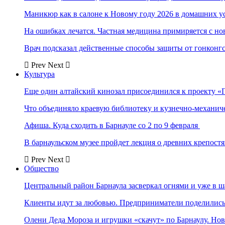
Маникюр как в салоне к Новому году 2026 в домашних у
На ошибках лечатся. Частная медицина примиряется с н
Врач подсказал действенные способы защиты от гонконг
Prev
Next
Культура
Еще один алтайский кинозал присоединился к проекту «
Что объединяло краевую библиотеку и кузнечно-механи
Афиша. Куда сходить в Барнауле со 2 по 9 февраля
В барнаульском музее пройдет лекция о древних крепост
Prev
Next
Общество
Центральный район Барнаула засверкал огнями и уже в ш
Клиенты идут за любовью. Предприниматели поделились 
Олени Деда Мороза и игрушки «скачут» по Барнаулу. Но