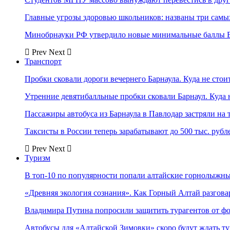
Главные угрозы здоровью школьников: названы три самых
Минобрнауки РФ утвердило новые минимальные баллы Е
Prev
Next
Транспорт
Пробки сковали дороги вечернего Барнаула. Куда не стоит
Утренние девятибалльные пробки сковали Барнаул. Куда н
Пассажиры автобуса из Барнаула в Павлодар застряли на 
Таксисты в России теперь зарабатывают до 500 тыс. рубл
Prev
Next
Туризм
В топ-10 по популярности попали алтайские горнолыжн
«Древняя экология сознания». Как Горный Алтай разгова
Владимира Путина попросили защитить турагентов от ф
Автобусы для «Алтайской Зимовки» скоро будут ждать ту