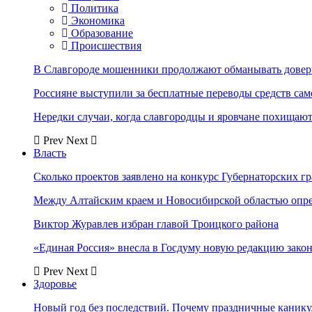
Политика
Экономика
Образование
Происшествия
В Славгороде мошенники продолжают обманывать довер
Россияне выступили за бесплатные переводы средств сам
Нередки случаи, когда славгородцы и яровчане похищают
Prev
Next
Власть
Сколько проектов заявлено на конкурс Губернаторских гр
Между Алтайским краем и Новосибирской областью опр
Виктор Журавлев избран главой Троицкого района
«Единая Россия» внесла в Госдуму новую редакцию закон
Prev
Next
Здоровье
Новый год без последствий. Почему праздничные каник