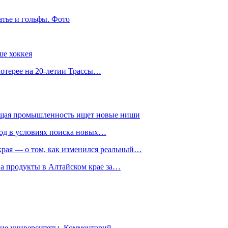
атье и гольфы. Фото
ше хоккея
лотерее на 20-летии Трассы…
ющая промышленность ищет новые ниши
год в условиях поиска новых…
рая — о том, как изменился реальный…
на продукты в Алтайском крае за…
гие университеты. Комментарий…