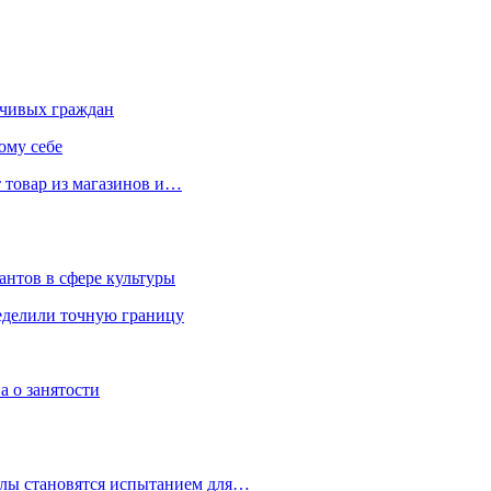
чивых граждан
ому себе
 товар из магазинов и…
антов в сфере культуры
еделили точную границу
а о занятости
улы становятся испытанием для…