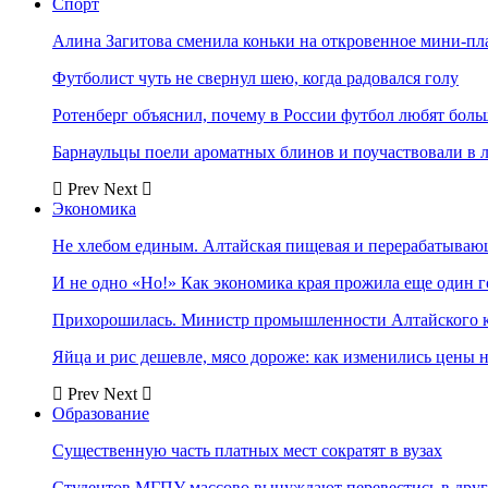
Спорт
Алина Загитова сменила коньки на откровенное мини-пл
Футболист чуть не свернул шею, когда радовался голу
Ротенберг объяснил, почему в России футбол любят боль
Барнаульцы поели ароматных блинов и поучаствовали в 
Prev
Next
Экономика
Не хлебом единым. Алтайская пищевая и перерабатыва
И не одно «Но!» Как экономика края прожила еще один 
Прихорошилась. Министр промышленности Алтайского к
Яйца и рис дешевле, мясо дороже: как изменились цены 
Prev
Next
Образование
Существенную часть платных мест сократят в вузах
Студентов МГПУ массово вынуждают перевестись в дру