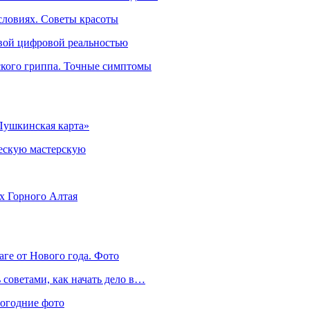
словиях. Советы красоты
овой цифровой реальностью
ского гриппа. Точные симптомы
Пушкинская карта»
ческую мастерскую
ях Горного Алтая
аге от Нового года. Фото
советами, как начать дело в…
вогодние фото