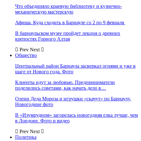
Что объединяло краевую библиотеку и кузнечно-
механическую мастерскую
Афиша. Куда сходить в Барнауле со 2 по 9 февраля
В барнаульском музее пройдет лекция о древних
крепостях Горного Алтая
Prev
Next
Общество
Центральный район Барнаула засверкал огнями и уже в
шаге от Нового года. Фото
Клиенты идут за любовью. Предприниматели
поделились советами, как начать дело в…
Олени Деда Мороза и игрушки «скачут» по Барнаулу.
Новогодние фото
В «Изумрудном» загорелась новогодняя елка лучше, чем
в Лондоне. Фото и видео
Prev
Next
Политика