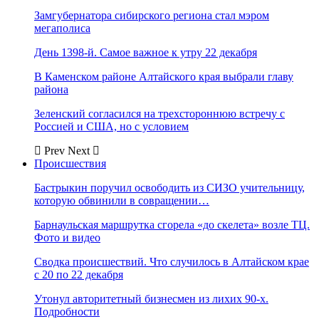
Замгубернатора сибирского региона стал мэром
мегаполиса
День 1398-й. Самое важное к утру 22 декабря
В Каменском районе Алтайского края выбрали главу
района
Зеленский согласился на трехстороннюю встречу с
Россией и США, но с условием
Prev
Next
Происшествия
Бастрыкин поручил освободить из СИЗО учительницу,
которую обвинили в совращении…
Барнаульская маршрутка сгорела «до скелета» возле ТЦ.
Фото и видео
Сводка происшествий. Что случилось в Алтайском крае
с 20 по 22 декабря
Утонул авторитетный бизнесмен из лихих 90-х.
Подробности