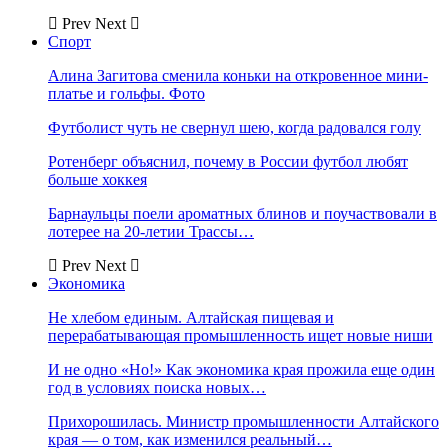
Prev
Next
Спорт
Алина Загитова сменила коньки на откровенное мини-
платье и гольфы. Фото
Футболист чуть не свернул шею, когда радовался голу
Ротенберг объяснил, почему в России футбол любят
больше хоккея
Барнаульцы поели ароматных блинов и поучаствовали в
лотерее на 20-летии Трассы…
Prev
Next
Экономика
Не хлебом единым. Алтайская пищевая и
перерабатывающая промышленность ищет новые ниши
И не одно «Но!» Как экономика края прожила еще один
год в условиях поиска новых…
Прихорошилась. Министр промышленности Алтайского
края — о том, как изменился реальный…