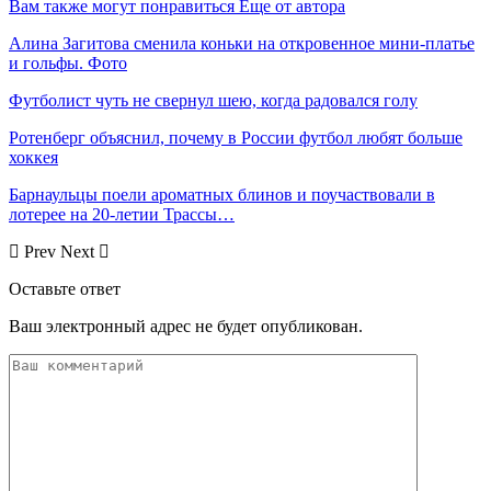
Вам также могут понравиться
Еще от автора
Алина Загитова сменила коньки на откровенное мини-платье
и гольфы. Фото
Футболист чуть не свернул шею, когда радовался голу
Ротенберг объяснил, почему в России футбол любят больше
хоккея
Барнаульцы поели ароматных блинов и поучаствовали в
лотерее на 20-летии Трассы…
Prev
Next
Оставьте ответ
Ваш электронный адрес не будет опубликован.