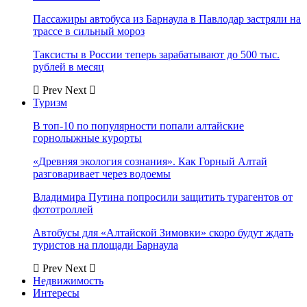
Пассажиры автобуса из Барнаула в Павлодар застряли на
трассе в сильный мороз
Таксисты в России теперь зарабатывают до 500 тыс.
рублей в месяц
Prev
Next
Туризм
В топ-10 по популярности попали алтайские
горнолыжные курорты
«Древняя экология сознания». Как Горный Алтай
разговаривает через водоемы
Владимира Путина попросили защитить турагентов от
фототроллей
Автобусы для «Алтайской Зимовки» скоро будут ждать
туристов на площади Барнаула
Prev
Next
Недвижимость
Интересы