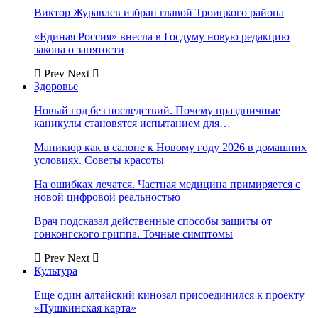
Виктор Журавлев избран главой Троицкого района
«Единая Россия» внесла в Госдуму новую редакцию
закона о занятости
Prev
Next
Здоровье
Новый год без последствий. Почему праздничные
каникулы становятся испытанием для…
Маникюр как в салоне к Новому году 2026 в домашних
условиях. Советы красоты
На ошибках лечатся. Частная медицина примиряется с
новой цифровой реальностью
Врач подсказал действенные способы защиты от
гонконгского гриппа. Точные симптомы
Prev
Next
Культура
Еще один алтайский кинозал присоединился к проекту
«Пушкинская карта»