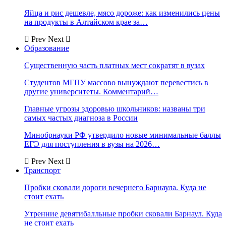
Яйца и рис дешевле, мясо дороже: как изменились цены
на продукты в Алтайском крае за…
Prev
Next
Образование
Существенную часть платных мест сократят в вузах
Студентов МГПУ массово вынуждают перевестись в
другие университеты. Комментарий…
Главные угрозы здоровью школьников: названы три
самых частых диагноза в России
Минобрнауки РФ утвердило новые минимальные баллы
ЕГЭ для поступления в вузы на 2026…
Prev
Next
Транспорт
Пробки сковали дороги вечернего Барнаула. Куда не
стоит ехать
Утренние девятибалльные пробки сковали Барнаул. Куда
не стоит ехать