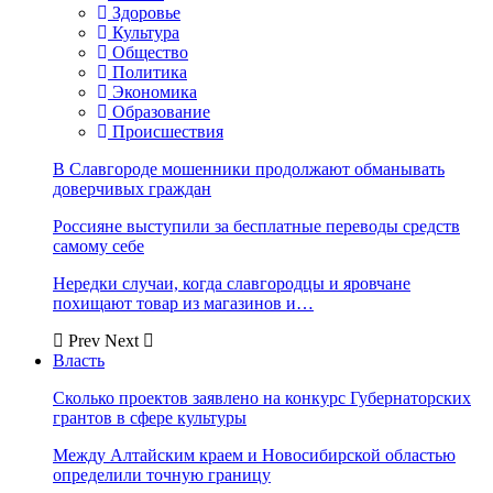
Здоровье
Культура
Общество
Политика
Экономика
Образование
Происшествия
В Славгороде мошенники продолжают обманывать
доверчивых граждан
Россияне выступили за бесплатные переводы средств
самому себе
Нередки случаи, когда славгородцы и яровчане
похищают товар из магазинов и…
Prev
Next
Власть
Сколько проектов заявлено на конкурс Губернаторских
грантов в сфере культуры
Между Алтайским краем и Новосибирской областью
определили точную границу