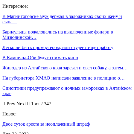
Интересное:
В Магнитогорске муж держал в заложниках своих жену и
сына…
Барнаульцы пожаловались на выключенные фонари в
Мизюлинской…
Легко ли быть промоутером, или студент ищет работу
В Камне-на-Оби будут снимать кино
Живодер из Алтайского края зарезал и съел собаку, а затем…
На губернатора ХМАО написали заявление в полицию о…
Синоптики предупреждают о ночных заморозках в Алтайском
крае
Prev
Next
1 из 2 347
Новое:
Двое суток ареста за неоплаченный штраф