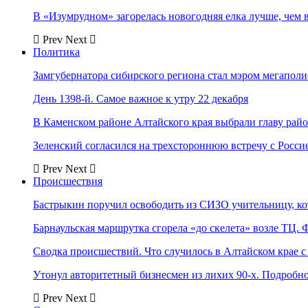
В «Изумрудном» загорелась новогодняя елка лучше, чем 
Prev
Next
Политика
Замгубернатора сибирского региона стал мэром мегаполи
День 1398-й. Самое важное к утру 22 декабря
В Каменском районе Алтайского края выбрали главу рай
Зеленский согласился на трехстороннюю встречу с Росси
Prev
Next
Происшествия
Бастрыкин поручил освободить из СИЗО учительницу, 
Барнаульская маршрутка сгорела «до скелета» возле ТЦ. 
Сводка происшествий. Что случилось в Алтайском крае с 
Утонул авторитетный бизнесмен из лихих 90-х. Подробн
Prev
Next