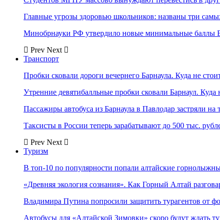
Главные угрозы здоровью школьников: названы три самых
Минобрнауки РФ утвердило новые минимальные баллы Е
Prev
Next
Транспорт
Пробки сковали дороги вечернего Барнаула. Куда не стоит
Утренние девятибалльные пробки сковали Барнаул. Куда н
Пассажиры автобуса из Барнаула в Павлодар застряли на 
Таксисты в России теперь зарабатывают до 500 тыс. рубл
Prev
Next
Туризм
В топ-10 по популярности попали алтайские горнолыжн
«Древняя экология сознания». Как Горный Алтай разгова
Владимира Путина попросили защитить турагентов от ф
Автобусы для «Алтайской Зимовки» скоро будут ждать ту