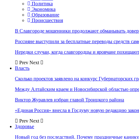
Политика
Экономика
Образование
Происшествия
В Славгороде мошенники продолжают обманывать довер
Россияне выступили за бесплатные переводы средств сам
Нередки случаи, когда славгородцы и яровчане похищают
Prev
Next
Власть
Сколько проектов заявлено на конкурс Губернаторских гр
Между Алтайским краем и Новосибирской областью опр
Виктор Журавлев избран главой Троицкого района
«Единая Россия» внесла в Госдуму новую редакцию закон
Prev
Next
Здоровье
Новый год без последствий. Почему праздничные каник