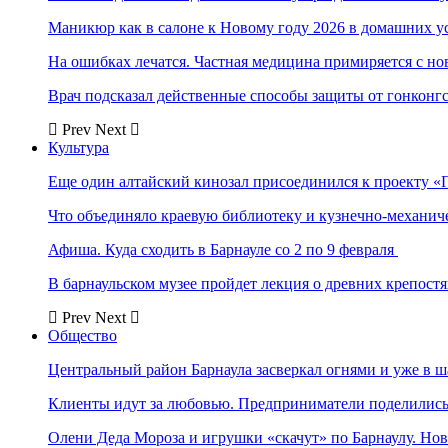
Маникюр как в салоне к Новому году 2026 в домашних у
На ошибках лечатся. Частная медицина примиряется с н
Врач подсказал действенные способы защиты от гонконг
Prev
Next
Культура
Еще один алтайский кинозал присоединился к проекту «
Что объединяло краевую библиотеку и кузнечно-механи
Афиша. Куда сходить в Барнауле со 2 по 9 февраля
В барнаульском музее пройдет лекция о древних крепост
Prev
Next
Общество
Центральный район Барнаула засверкал огнями и уже в ш
Клиенты идут за любовью. Предприниматели поделились 
Олени Деда Мороза и игрушки «скачут» по Барнаулу. Но