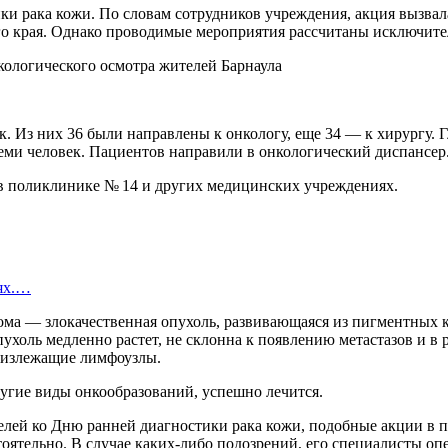
ки рака кожи. По словам сотрудников учреждения, акция вызва
го края. Однако проводимые мероприятия рассчитаны исключите
. Из них 36 были направлены к онкологу, еще 34 — к хирургу. Г
еми человек. Пациентов направили в онкологический диспансер
 в поликлинике № 14 и других медицинских учреждениях.
иях.…
ома — злокачественная опухоль, развивающаяся из пигментных к
ухоль медленно растет, не склонна к появлению метастазов и в 
близлежащие лимфоузлы.
ругие виды онкообразований, успешно лечится.
лей ко Дню ранней диагностики рака кожи, подобные акции в п
тоятельно. В случае каких-либо подозрений, его специалисты оп