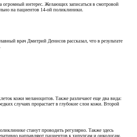
ла огромный интерес. Желающих записаться в смотровой
льно на пациентов 14-ой поликлиники.
лавный врач Дмитрий Денисов рассказал, что в результате
.
леток кожи меланоцитов. Также различают еще два вида:
редких случаях прорастает в глубокие слои кожи. Второй
оликлинике станут проводить регулярно. Также здесь
еративно направляют пациентов к хирургам и онкологам.