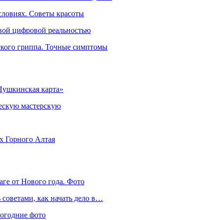
словиях. Советы красоты
овой цифровой реальностью
ского гриппа. Точные симптомы
Пушкинская карта»
ческую мастерскую
ях Горного Алтая
аге от Нового года. Фото
советами, как начать дело в…
вогодние фото