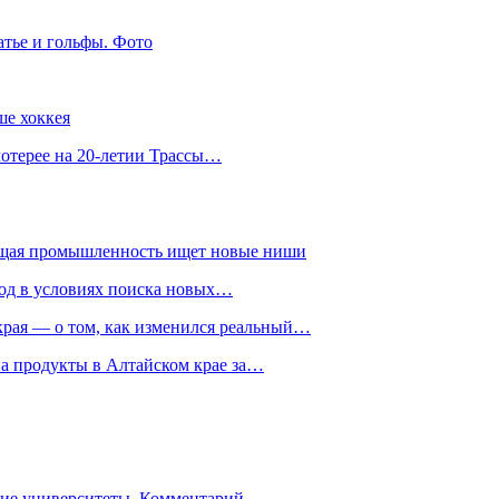
атье и гольфы. Фото
ше хоккея
лотерее на 20-летии Трассы…
ющая промышленность ищет новые ниши
год в условиях поиска новых…
рая — о том, как изменился реальный…
на продукты в Алтайском крае за…
гие университеты. Комментарий…