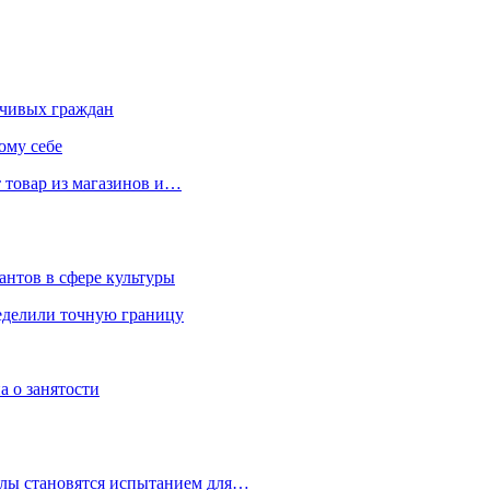
чивых граждан
ому себе
 товар из магазинов и…
антов в сфере культуры
еделили точную границу
а о занятости
улы становятся испытанием для…