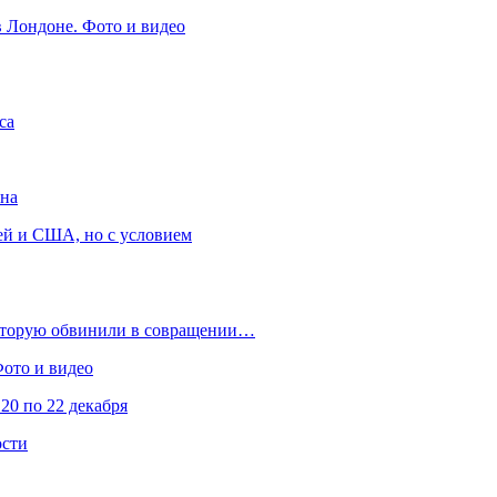
в Лондоне. Фото и видео
са
она
ей и США, но с условием
которую обвинили в совращении…
Фото и видео
20 по 22 декабря
ости