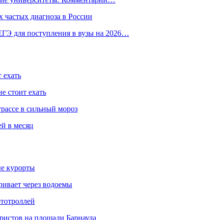
 частых диагноза в России
ГЭ для поступления в вузы на 2026…
 ехать
е стоит ехать
трассе в сильный мороз
ей в месяц
ые курорты
ривает через водоемы
ототроллей
ристов на площади Барнаула