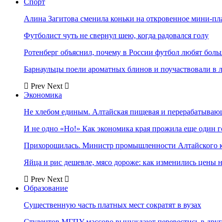
Спорт
Алина Загитова сменила коньки на откровенное мини-пл
Футболист чуть не свернул шею, когда радовался голу
Ротенберг объяснил, почему в России футбол любят боль
Барнаульцы поели ароматных блинов и поучаствовали в 
Prev
Next
Экономика
Не хлебом единым. Алтайская пищевая и перерабатыва
И не одно «Но!» Как экономика края прожила еще один 
Прихорошилась. Министр промышленности Алтайского к
Яйца и рис дешевле, мясо дороже: как изменились цены 
Prev
Next
Образование
Существенную часть платных мест сократят в вузах
Студентов МГПУ массово вынуждают перевестись в дру