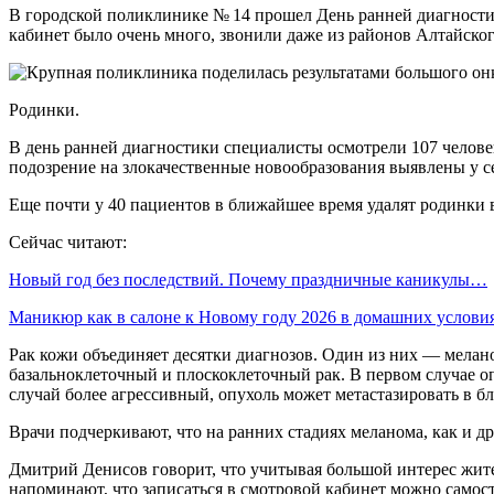
В городской поликлинике № 14 прошел День ранней диагности
кабинет было очень много, звонили даже из районов Алтайско
Родинки.
В день ранней диагностики специалисты осмотрели 107 человек
подозрение на злокачественные новообразования выявлены у с
Еще почти у 40 пациентов в ближайшее время удалят родинки
Сейчас читают:
Новый год без последствий. Почему праздничные каникулы…
Маникюр как в салоне к Новому году 2026 в домашних услов
Рак кожи объединяет десятки диагнозов. Один из них — мелан
базальноклеточный и плоскоклеточный рак. В первом случае оп
случай более агрессивный, опухоль может метастазировать в 
Врачи подчеркивают, что на ранних стадиях меланома, как и д
Дмитрий Денисов говорит, что учитывая большой интерес жите
напоминают, что записаться в смотровой кабинет можно самос