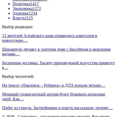
Политика
1417
Экономика
1272
Здоровье
1234
Власть
1125
Выбор редакции:
12 жителей Алтайского края отравились алкоголем в
новогодние…
Шикарную двушку в элитном доме с бассейном и морскими
видами…
Бесценная доставка. Тысячу произведений искусства привезут
в…
Выбор читателей:
На трассе «Павловск – Ребриха» в ДТП попали четыре…
Мощный геомагнитный шторм будет бушевать несколько
дней. Как…
Побег из города. Застройщики и власть рассказали, почему…
© 2026 - Славгород - последние новости сегодня. Все права