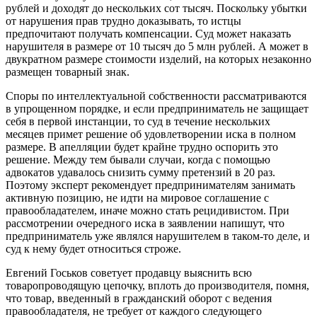
рублей и доходят до нескольких сот тысяч. Поскольку убытки
от нарушения прав трудно доказывать, то истцы
предпочитают получать компенсации. Суд может наказать
нарушителя в размере от 10 тысяч до 5 млн рублей. А может в
двукратном размере стоимости изделий, на которых незаконно
размещен товарный знак.
Споры по интеллектуальной собственности рассматриваются
в упрощенном порядке, и если предприниматель не защищает
себя в первой инстанции, то суд в течение нескольких
месяцев примет решение об удовлетворении иска в полном
размере. В апелляции будет крайне трудно оспорить это
решение. Между тем бывали случаи, когда с помощью
адвокатов удавалось снизить сумму претензий в 20 раз.
Поэтому эксперт рекомендует предпринимателям занимать
активную позицию, не идти на мировое соглашение с
правообладателем, иначе можно стать рецидивистом. При
рассмотрении очередного иска в заявлении напишут, что
предприниматель уже являлся нарушителем в таком-то деле, и
суд к нему будет относиться строже.
Евгений Госьков советует продавцу выяснить всю
товаропроводящую цепочку, вплоть до производителя, помня,
что товар, введенный в гражданский оборот с ведения
правообладателя, не требует от каждого следующего