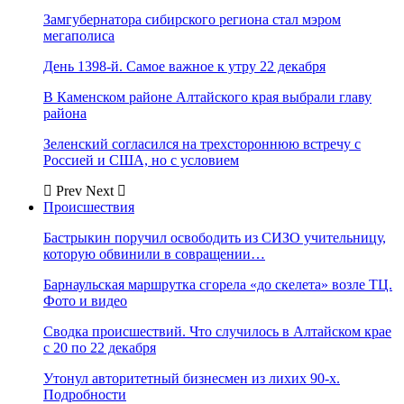
Замгубернатора сибирского региона стал мэром
мегаполиса
День 1398-й. Самое важное к утру 22 декабря
В Каменском районе Алтайского края выбрали главу
района
Зеленский согласился на трехстороннюю встречу с
Россией и США, но с условием
Prev
Next
Происшествия
Бастрыкин поручил освободить из СИЗО учительницу,
которую обвинили в совращении…
Барнаульская маршрутка сгорела «до скелета» возле ТЦ.
Фото и видео
Сводка происшествий. Что случилось в Алтайском крае
с 20 по 22 декабря
Утонул авторитетный бизнесмен из лихих 90-х.
Подробности