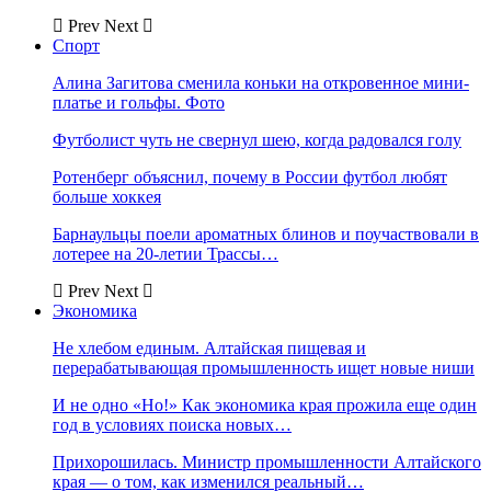
Prev
Next
Спорт
Алина Загитова сменила коньки на откровенное мини-
платье и гольфы. Фото
Футболист чуть не свернул шею, когда радовался голу
Ротенберг объяснил, почему в России футбол любят
больше хоккея
Барнаульцы поели ароматных блинов и поучаствовали в
лотерее на 20-летии Трассы…
Prev
Next
Экономика
Не хлебом единым. Алтайская пищевая и
перерабатывающая промышленность ищет новые ниши
И не одно «Но!» Как экономика края прожила еще один
год в условиях поиска новых…
Прихорошилась. Министр промышленности Алтайского
края — о том, как изменился реальный…