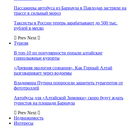
Пассажиры автобуса из Барнаула в Павлодар застряли на
трассе в сильный мороз
Таксисты в России теперь зарабатывают до 500 тыс.
рублей в месяц
Prev
Next
Туризм
В топ-10 по популярности попали алтайские
горнолыжные курорты
«Древняя экология сознания». Как Горный Алтай
разговаривает через водоемы
Владимира Путина попросили защитить турагентов от
фототроллей
Автобусы для «Алтайской Зимовки» скоро будут ждать
туристов на площади Барнаула
Prev
Next
Недвижимость
Интересы