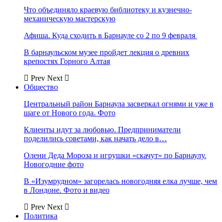
Что объединяло краевую библиотеку и кузнечно-
механическую мастерскую
Афиша. Куда сходить в Барнауле со 2 по 9 февраля
В барнаульском музее пройдет лекция о древних
крепостях Горного Алтая
Prev
Next
Общество
Центральный район Барнаула засверкал огнями и уже в
шаге от Нового года. Фото
Клиенты идут за любовью. Предприниматели
поделились советами, как начать дело в…
Олени Деда Мороза и игрушки «скачут» по Барнаулу.
Новогодние фото
В «Изумрудном» загорелась новогодняя елка лучше, чем
в Лондоне. Фото и видео
Prev
Next
Политика