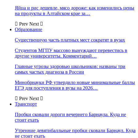
Яйца и рис дешевле, мясо дороже: как изменились цены
на продукты в Алтайском крае за…
Prev
Next
Образование
Существенную часть платных мест сократят в вузах
Студентов МГПУ массово вынуждают перевестись в
другие университеты. Комментарий…
Главные угрозы здоровью школьников: названы три
самых частых диагноза в России
Минобрнауки РФ утвердило новые минимальные баллы
ЕГЭ для поступления в вузы на 2026…
Prev
Next
Транспорт
Пробки сковали дороги вечернего Барнаула. Куда не
стоит ехать
Утренние девятибалльные пробки сковали Барнаул. Куда
не стоит ехать