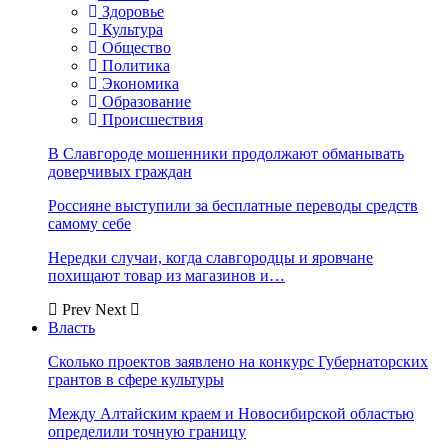
Здоровье
Культура
Общество
Политика
Экономика
Образование
Происшествия
В Славгороде мошенники продолжают обманывать
доверчивых граждан
Россияне выступили за бесплатные переводы средств
самому себе
Нередки случаи, когда славгородцы и яровчане
похищают товар из магазинов и…
Prev
Next
Власть
Сколько проектов заявлено на конкурс Губернаторских
грантов в сфере культуры
Между Алтайским краем и Новосибирской областью
определили точную границу