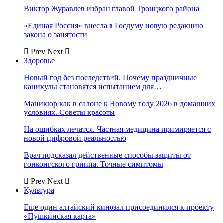
Виктор Журавлев избран главой Троицкого района
«Единая Россия» внесла в Госдуму новую редакцию
закона о занятости
Prev
Next
Здоровье
Новый год без последствий. Почему праздничные
каникулы становятся испытанием для…
Маникюр как в салоне к Новому году 2026 в домашних
условиях. Советы красоты
На ошибках лечатся. Частная медицина примиряется с
новой цифровой реальностью
Врач подсказал действенные способы защиты от
гонконгского гриппа. Точные симптомы
Prev
Next
Культура
Еще один алтайский кинозал присоединился к проекту
«Пушкинская карта»