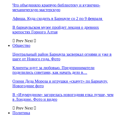
Что объединяло краевую библиотеку и кузнечно-
механическую мастерскую
Афиша. Куда сходить в Барнауле со 2 по 9 февраля
В барнаульском музее пройдет лекция о древних
крепостях Горного Алтая
Prev
Next
Общество
Центральный район Барнаула засверкал огнями и уже в
шаге от Нового года. Фото
Клиенты идут за любовью. Предприниматели
поделились советами, как начать дело в…
Олени Деда Мороза и игрушки «скачут» по Барнаулу.
Новогодние фото
В «Изумрудном» загорелась новогодняя елка лучше, чем
в Лондоне. Фото и видео
Prev
Next
Политика