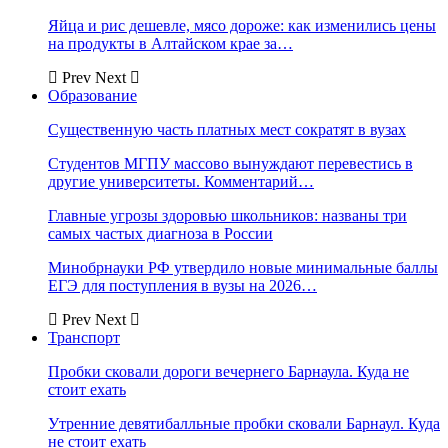
Яйца и рис дешевле, мясо дороже: как изменились цены
на продукты в Алтайском крае за…
Prev
Next
Образование
Существенную часть платных мест сократят в вузах
Студентов МГПУ массово вынуждают перевестись в
другие университеты. Комментарий…
Главные угрозы здоровью школьников: названы три
самых частых диагноза в России
Минобрнауки РФ утвердило новые минимальные баллы
ЕГЭ для поступления в вузы на 2026…
Prev
Next
Транспорт
Пробки сковали дороги вечернего Барнаула. Куда не
стоит ехать
Утренние девятибалльные пробки сковали Барнаул. Куда
не стоит ехать