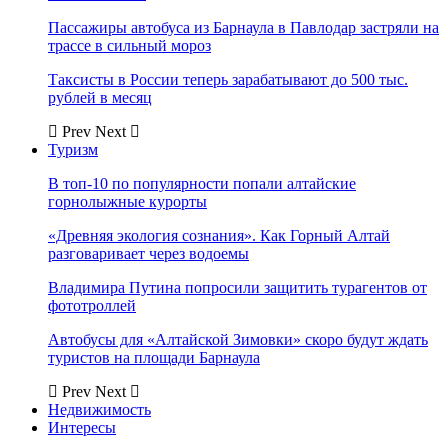
Пассажиры автобуса из Барнаула в Павлодар застряли на
трассе в сильный мороз
Таксисты в России теперь зарабатывают до 500 тыс.
рублей в месяц
Prev
Next
Туризм
В топ-10 по популярности попали алтайские
горнолыжные курорты
«Древняя экология сознания». Как Горный Алтай
разговаривает через водоемы
Владимира Путина попросили защитить турагентов от
фототроллей
Автобусы для «Алтайской Зимовки» скоро будут ждать
туристов на площади Барнаула
Prev
Next
Недвижимость
Интересы