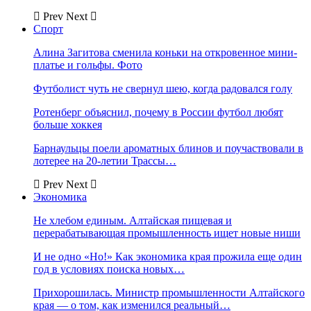
Prev
Next
Спорт
Алина Загитова сменила коньки на откровенное мини-
платье и гольфы. Фото
Футболист чуть не свернул шею, когда радовался голу
Ротенберг объяснил, почему в России футбол любят
больше хоккея
Барнаульцы поели ароматных блинов и поучаствовали в
лотерее на 20-летии Трассы…
Prev
Next
Экономика
Не хлебом единым. Алтайская пищевая и
перерабатывающая промышленность ищет новые ниши
И не одно «Но!» Как экономика края прожила еще один
год в условиях поиска новых…
Прихорошилась. Министр промышленности Алтайского
края — о том, как изменился реальный…