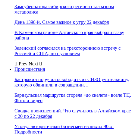
Замгубернатора сибирского региона стал мэром
мегаполиса
День 1398-й. Самое важное к утру 22 декабря
В Каменском районе Алтайского края выбрали главу
района
Зеленский согласился на трехстороннюю встречу с
Россией и США, но с условием
Prev
Next
Происшествия
Бастрыкин поручил освободить из СИЗО учительницу,
которую обвинили в совращении…
Барнаульская маршрутка сгорела «до скелета» возле ТЦ.
Фото и видео
Сводка происшествий. Что случилось в Алтайском крае
с 20 по 22 декабря
Утонул авторитетный бизнесмен из лихих 90-х.
Подробности