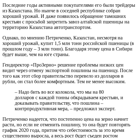
Последние годы активными покупателями его были трейдеры
из Казахстана. Но нынче в соседней республике собран
хороший урожай. И даже появилось обращение тамошних
крестьян с просьбой запретить завоз алтайской пшеницы на
территорию Казахстана автотранспортом.
Однако, по мнению Петриченко, Казахстан, несмотря на
хороший урожай, купит 1,5 млн тонн российской пшеницы (в
прошлом году – 3 млн тонн). Благодаря этому цена в Сибири
будет выше, чем на юге страны.
Гендиректор «ПроЗерно» решение проблемы низких цен
видит через отмену экспортной пошлины на пшеницу. После
того как этот сбор правительство перевело из долларов в
рубли, он стал более комфортным. Тем не менее высоким.
– Надо бить во все колокола, что мы на 80
долларов с каждой тонны обкрадываем крестьян, и
доказывать правительству, что пошлина –
контрпродуктивная мера, – предложил эксперт.
Петриченко надеется, что постепенно цена на зерно начнет
расти, но если не отменить пошлину, то она будет повторять
график 2020 года, притом что себестоимость за это время
существенно выросла, а весь рост будет съеден ростом