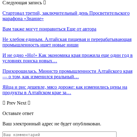
Следующая запись
Стартовал третий, заключительный день Просветительского
марафона «Знание»
Вам также могут понравиться
Еще от автора
Не хлебом единым. Алтайская пищевая и перерабатывающая
промышленность ищет новые ниши
И не одно «Но!» Как экономика края прожила еще один год в
условиях поиска новых…
Прихорошилась. Министр промышленности Алтайского края
— о том, как изменился реальный…
Яйца и рис дешевле, мясо дороже: как изменились цены на
продукты в Алтайском крае за…
Prev
Next
Оставьте ответ
Ваш электронный адрес не будет опубликован.