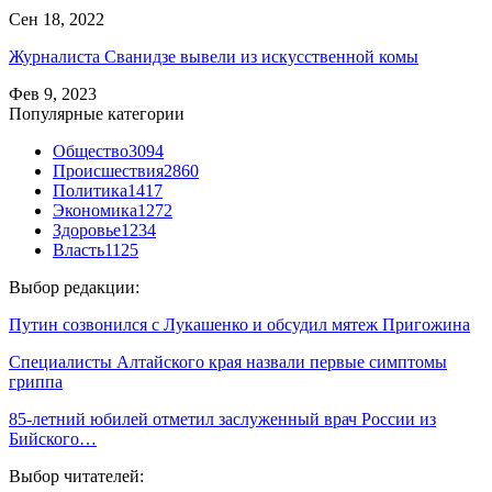
Сен 18, 2022
Журналиста Сванидзе вывели из искусственной комы
Фев 9, 2023
Популярные категории
Общество
3094
Происшествия
2860
Политика
1417
Экономика
1272
Здоровье
1234
Власть
1125
Выбор редакции:
Путин созвонился с Лукашенко и обсудил мятеж Пригожина
Специалисты Алтайского края назвали первые симптомы
гриппа
85-летний юбилей отметил заслуженный врач России из
Бийского…
Выбор читателей: