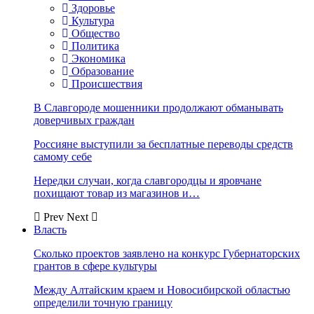
Здоровье
Культура
Общество
Политика
Экономика
Образование
Происшествия
В Славгороде мошенники продолжают обманывать
доверчивых граждан
Россияне выступили за бесплатные переводы средств
самому себе
Нередки случаи, когда славгородцы и яровчане
похищают товар из магазинов и…
Prev
Next
Власть
Сколько проектов заявлено на конкурс Губернаторских
грантов в сфере культуры
Между Алтайским краем и Новосибирской областью
определили точную границу