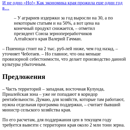
И не одно «Но!» Как экономика края прожила еще один год
в…
– У аграриев издержки за год выросли на 30, а по
некоторым статьям и на 50%, а вот цена на
конечный продукт снижается, – отметил
президент Союза зернопереработчиков
Алтайского края Валерий Гачман.
– Пшеница стоит на 2 тыс. руб-лей ниже, чем год назад, –
уточняет Чеботаев. – Но главное, что она меньше
провизорной себестоимости, что делает производство данной
культуры убыточным.
Предложения
– Часть территорий – западная, восточная Кулунда,
Приалейская зона – уже не попадают в коридор
рентабельности. Думаю, для хозяйств, которые там работают,
нужна отдельная программа поддержки, – считает бывший
министр сельского хозяйства края.
По его расчетам, для поддержания цен в текущем году
требуется вывезти с территории края около 2 млн тонн зерна.