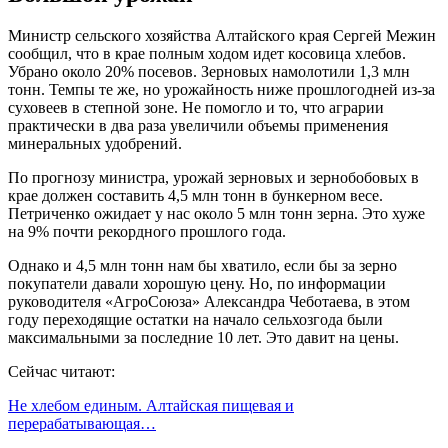
Министр сельского хозяйства Алтайского края Сергей Межин
сообщил, что в крае полным ходом идет косовица хлебов.
Убрано около 20% посевов. Зерновых намолотили 1,3 млн
тонн. Темпы те же, но урожайность ниже прошлогодней из-за
суховеев в степной зоне. Не помогло и то, что аграрии
практически в два раза увеличили объемы применения
минеральных удобрений.
По прогнозу министра, урожай зерновых и зернобобовых в
крае должен составить 4,5 млн тонн в бункерном весе.
Петриченко ожидает у нас около 5 млн тонн зерна. Это хуже
на 9% почти рекордного прошлого года.
Однако и 4,5 млн тонн нам бы хватило, если бы за зерно
покупатели давали хорошую цену. Но, по информации
руководителя «АгроСоюза» Александра Чеботаева, в этом
году переходящие остатки на начало сельхозгода были
максимальными за последние 10 лет. Это давит на цены.
Сейчас читают:
Не хлебом единым. Алтайская пищевая и
перерабатывающая…