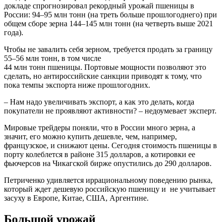
докладе спрогнозировал рекордный урожай пшеницы в
России: 94–95 млн тонн (на треть больше прошлогоднего) при
общем сборе зерна 144–145 млн тонн (на четверть выше 2021
года).
Чтобы не завалить себя зерном, требуется продать за границу
55–56 млн тонн, в том числе
44 млн тонн пшеницы. Портовые мощности позволяют это
сделать, но антироссийские санкции приводят к тому, что
пока темпы экспорта ниже прошлогодних.
– Нам надо увеличивать экспорт, а как это делать, когда
покупатели не проявляют активности? – недоумевает эксперт.
Мировые трейдеры поняли, что в России много зерна, а
значит, его можно купить дешевле, чем, например,
французское, и снижают цены. Сегодня стоимость пшеницы в
порту колеблется в районе 315 долларов, а котировки ее
фьючерсов на Чикагской бирже опустились до 290 долларов.
Петриченко удивляется иррациональному поведению рынка,
который ждет дешевую российскую пшеницу и не учитывает
засуху в Европе, Китае, США, Аргентине.
Большой урожай