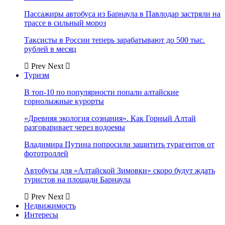
Пассажиры автобуса из Барнаула в Павлодар застряли на
трассе в сильный мороз
Таксисты в России теперь зарабатывают до 500 тыс.
рублей в месяц
Prev
Next
Туризм
В топ-10 по популярности попали алтайские
горнолыжные курорты
«Древняя экология сознания». Как Горный Алтай
разговаривает через водоемы
Владимира Путина попросили защитить турагентов от
фототроллей
Автобусы для «Алтайской Зимовки» скоро будут ждать
туристов на площади Барнаула
Prev
Next
Недвижимость
Интересы