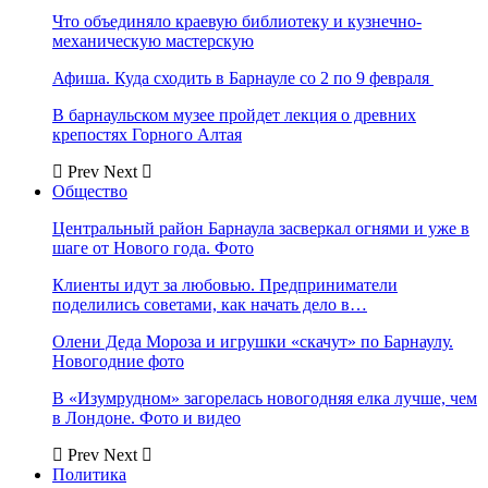
Что объединяло краевую библиотеку и кузнечно-
механическую мастерскую
Афиша. Куда сходить в Барнауле со 2 по 9 февраля
В барнаульском музее пройдет лекция о древних
крепостях Горного Алтая
Prev
Next
Общество
Центральный район Барнаула засверкал огнями и уже в
шаге от Нового года. Фото
Клиенты идут за любовью. Предприниматели
поделились советами, как начать дело в…
Олени Деда Мороза и игрушки «скачут» по Барнаулу.
Новогодние фото
В «Изумрудном» загорелась новогодняя елка лучше, чем
в Лондоне. Фото и видео
Prev
Next
Политика