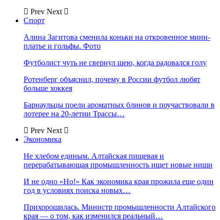
Prev
Next
Спорт
Алина Загитова сменила коньки на откровенное мини-
платье и гольфы. Фото
Футболист чуть не свернул шею, когда радовался голу
Ротенберг объяснил, почему в России футбол любят
больше хоккея
Барнаульцы поели ароматных блинов и поучаствовали в
лотерее на 20-летии Трассы…
Prev
Next
Экономика
Не хлебом единым. Алтайская пищевая и
перерабатывающая промышленность ищет новые ниши
И не одно «Но!» Как экономика края прожила еще один
год в условиях поиска новых…
Прихорошилась. Министр промышленности Алтайского
края — о том, как изменился реальный…