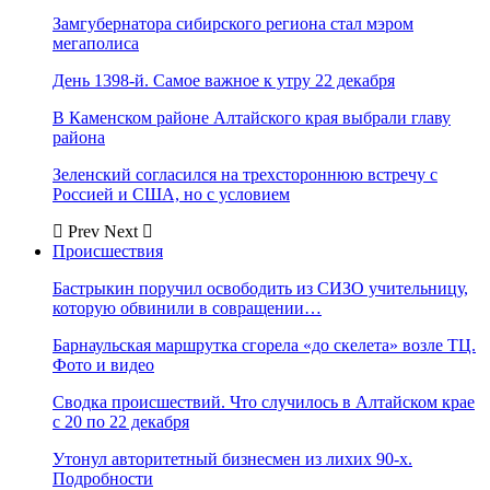
Замгубернатора сибирского региона стал мэром
мегаполиса
День 1398-й. Самое важное к утру 22 декабря
В Каменском районе Алтайского края выбрали главу
района
Зеленский согласился на трехстороннюю встречу с
Россией и США, но с условием
Prev
Next
Происшествия
Бастрыкин поручил освободить из СИЗО учительницу,
которую обвинили в совращении…
Барнаульская маршрутка сгорела «до скелета» возле ТЦ.
Фото и видео
Сводка происшествий. Что случилось в Алтайском крае
с 20 по 22 декабря
Утонул авторитетный бизнесмен из лихих 90-х.
Подробности