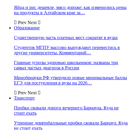
Яйца и рис дешевле, мясо дороже: как изменились цены
на продукты в Алтайском крае за…
Prev
Next
Образование
Существенную часть платных мест сократят в вузах
Студентов МГПУ массово вынуждают перевестись в
другие университеты. Комментарий…
Главные угрозы здоровью школьников: названы три
самых частых диагноза в России
Минобрнауки РФ утвердило новые минимальные баллы
ЕГЭ для поступления в вузы на 2026…
Prev
Next
Транспорт
Пробки сковали дороги вечернего Барнаула. Куда не
стоит ехать
Утренние девятибалльные пробки сковали Барнаул. Куда
не стоит ехать