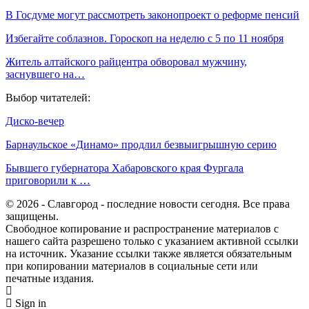
В Госдуме могут рассмотреть законопроект о реформе пенсий
Избегайте соблазнов. Гороскоп на неделю с 5 по 11 ноября
Житель алтайского райцентра обворовал мужчину,
заснувшего на…
Выбор читателей:
Диско-вечер
Барнаульское «Динамо» продлил безвыигрышную серию
Бывшего губернатора Хабаровского края Фургала
приговорили к …
© 2026 - Славгород - последние новости сегодня. Все права
защищены.
Свободное копирование и распространение материалов с
нашего сайта разрешено только с указанием активной ссылки
на источник. Указание ссылки также является обязательным
при копировании материалов в социальные сети или
печатные издания.
Sign in