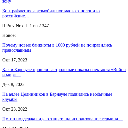
зону
Контрафактное автомобильное масло заполонило
российские…
Prev
Next
1 из 2 347
Новое:
Почему новые банкноты в 1000 рублей не понравились
православным
Окт 17, 2023
Как в Барнауле прошли гастрольные показы спектакля «Война
и мир»…
Дек 8, 2022
На аллее Целинников в Барнауле появились необычные
клумбы
Окт 23, 2022
Путин поддержал идею запрета на использование термина…