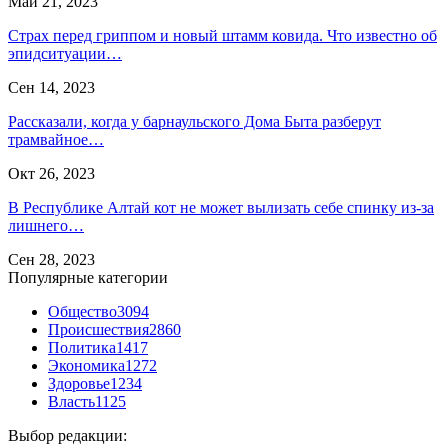
Май 21, 2023
Страх перед гриппом и новый штамм ковида. Что известно об
эпидситуации…
Сен 14, 2023
Рассказали, когда у барнаульского Дома Быта разберут
трамвайное…
Окт 26, 2023
В Республике Алтай кот не может вылизать себе спинку из-за
лишнего…
Сен 28, 2023
Популярные категории
Общество
3094
Происшествия
2860
Политика
1417
Экономика
1272
Здоровье
1234
Власть
1125
Выбор редакции: