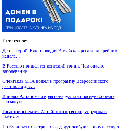
Интересное:
День второй. Как проходит Алтайская регата на Гребном
канале…
В Россию пришел гонконгский грипп. Чем опасно
заболевание
Спектакль МТА вошел в программу Всероссийского
фестиваля для…
В полях Алтайского края обнаружили опасную болезнь,
грозящую…
Госавтоинспекция Алтайского края предупредила о
высоком…
На Курильских островах создадут особую экономическую