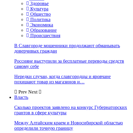
Здоровье
Культура
Общество
Политика
Экономика
Образование
Происшествия
В Славгороде мошенники продолжают обманывать
доверчивых граждан
Россияне выступили за бесплатные переводы средств
самому себе
Нередки случаи, когда славгородцы и яровчане
похищают товар из магазинов и…
Prev
Next
Власть
Сколько проектов заявлено на конкурс Губернаторских
грантов в сфере культуры
Между Алтайским краем и Новосибирской областью
определили точную границу