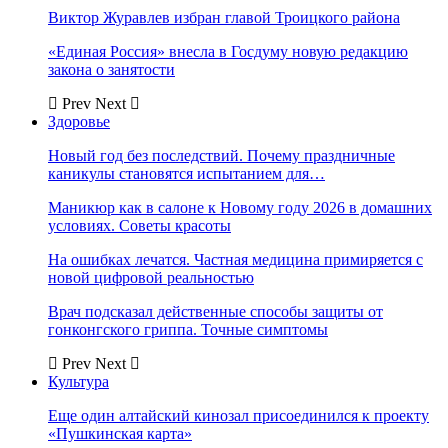
Виктор Журавлев избран главой Троицкого района
«Единая Россия» внесла в Госдуму новую редакцию
закона о занятости
Prev
Next
Здоровье
Новый год без последствий. Почему праздничные
каникулы становятся испытанием для…
Маникюр как в салоне к Новому году 2026 в домашних
условиях. Советы красоты
На ошибках лечатся. Частная медицина примиряется с
новой цифровой реальностью
Врач подсказал действенные способы защиты от
гонконгского гриппа. Точные симптомы
Prev
Next
Культура
Еще один алтайский кинозал присоединился к проекту
«Пушкинская карта»