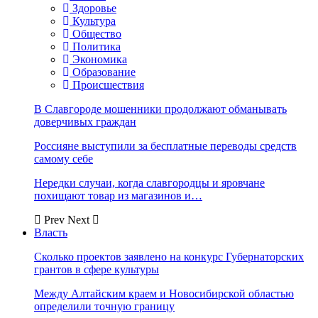
Здоровье
Культура
Общество
Политика
Экономика
Образование
Происшествия
В Славгороде мошенники продолжают обманывать
доверчивых граждан
Россияне выступили за бесплатные переводы средств
самому себе
Нередки случаи, когда славгородцы и яровчане
похищают товар из магазинов и…
Prev
Next
Власть
Сколько проектов заявлено на конкурс Губернаторских
грантов в сфере культуры
Между Алтайским краем и Новосибирской областью
определили точную границу