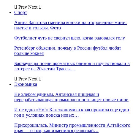
Prev
Next
Спорт
Алина Загитова сменила коньки на откровенное мини-
платье и гольфы. Фото
Футболист чуть не свернул шею, когда радовался голу
Ротенберг объяснил, почему в России футбол любят
больше хоккея
Барнаульцы поели ароматных блинов и поучаствовали в
лотерее на 20-летии Трассы…
Prev
Next
Экономика
Не хлебом единым. Алтайская пищевая и
перерабатывающая промышленность ищет новые ниши
И не одно «Но!» Как экономика края прожила еще один
год в условиях поиска новых…
Прихорошилась. Министр промышленности Алтайского
края — о том, как изменился реальный…