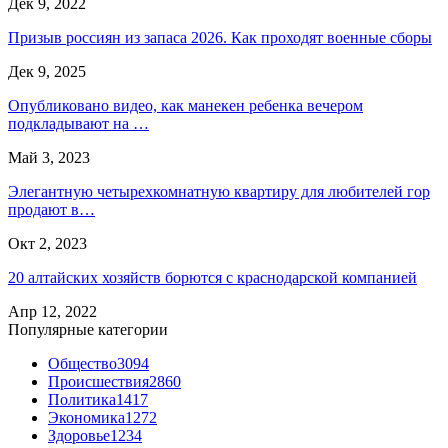
Дек 9, 2022
Призыв россиян из запаса 2026. Как проходят военные сборы
Дек 9, 2025
Опубликовано видео, как манекен ребенка вечером
подкладывают на …
Май 3, 2023
Элегантную четырехкомнатную квартиру для любителей гор
продают в…
Окт 2, 2023
20 алтайских хозяйств борются с краснодарской компанией
Апр 12, 2022
Популярные категории
Общество
3094
Происшествия
2860
Политика
1417
Экономика
1272
Здоровье
1234