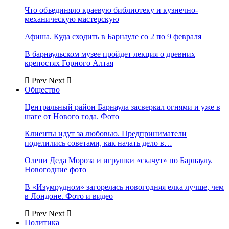
Что объединяло краевую библиотеку и кузнечно-
механическую мастерскую
Афиша. Куда сходить в Барнауле со 2 по 9 февраля
В барнаульском музее пройдет лекция о древних
крепостях Горного Алтая
Prev
Next
Общество
Центральный район Барнаула засверкал огнями и уже в
шаге от Нового года. Фото
Клиенты идут за любовью. Предприниматели
поделились советами, как начать дело в…
Олени Деда Мороза и игрушки «скачут» по Барнаулу.
Новогодние фото
В «Изумрудном» загорелась новогодняя елка лучше, чем
в Лондоне. Фото и видео
Prev
Next
Политика