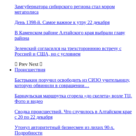
Замгубернатора сибирского региона стал мэром
мегаполиса
День 1398-й. Самое важное к утру 22 декабря
В Каменском районе Алтайского края выбрали главу
района
Зеленский согласился на трехстороннюю встречу с
Россией и США, но с условием
Prev
Next
Происшествия
Бастрыкин поручил освободить из СИЗО учительницу,
которую обвинили в совращении…
Барнаульская маршрутка сгорела «до скелета» возле ТЦ.
Фото и видео
Сводка происшествий. Что случилось в Алтайском крае
с 20 по 22 декабря
Утонул авторитетный бизнесмен из лихих 90-х.
Подробности