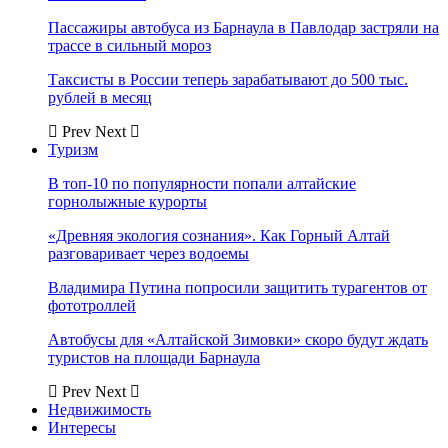
Пассажиры автобуса из Барнаула в Павлодар застряли на
трассе в сильный мороз
Таксисты в России теперь зарабатывают до 500 тыс.
рублей в месяц
Prev
Next
Туризм
В топ-10 по популярности попали алтайские
горнолыжные курорты
«Древняя экология сознания». Как Горный Алтай
разговаривает через водоемы
Владимира Путина попросили защитить турагентов от
фототроллей
Автобусы для «Алтайской Зимовки» скоро будут ждать
туристов на площади Барнаула
Prev
Next
Недвижимость
Интересы