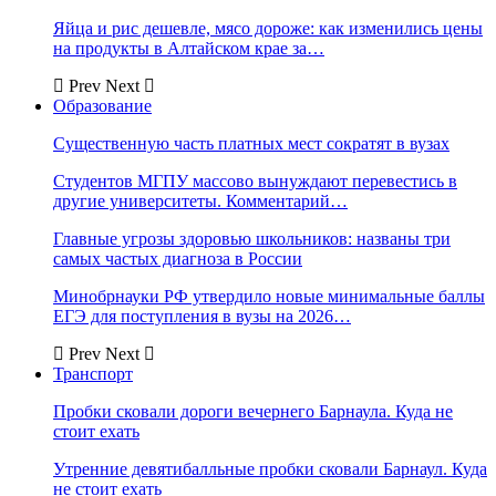
Яйца и рис дешевле, мясо дороже: как изменились цены
на продукты в Алтайском крае за…
Prev
Next
Образование
Существенную часть платных мест сократят в вузах
Студентов МГПУ массово вынуждают перевестись в
другие университеты. Комментарий…
Главные угрозы здоровью школьников: названы три
самых частых диагноза в России
Минобрнауки РФ утвердило новые минимальные баллы
ЕГЭ для поступления в вузы на 2026…
Prev
Next
Транспорт
Пробки сковали дороги вечернего Барнаула. Куда не
стоит ехать
Утренние девятибалльные пробки сковали Барнаул. Куда
не стоит ехать