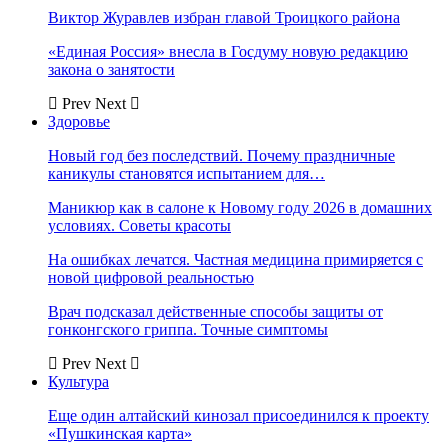
Виктор Журавлев избран главой Троицкого района
«Единая Россия» внесла в Госдуму новую редакцию
закона о занятости
Prev
Next
Здоровье
Новый год без последствий. Почему праздничные
каникулы становятся испытанием для…
Маникюр как в салоне к Новому году 2026 в домашних
условиях. Советы красоты
На ошибках лечатся. Частная медицина примиряется с
новой цифровой реальностью
Врач подсказал действенные способы защиты от
гонконгского гриппа. Точные симптомы
Prev
Next
Культура
Еще один алтайский кинозал присоединился к проекту
«Пушкинская карта»