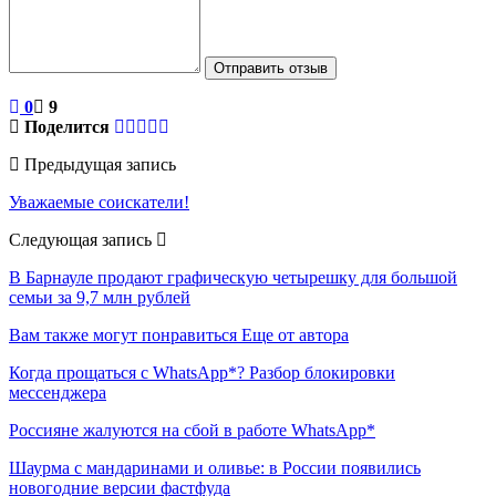
Отправить отзыв
0
9
Поделится
Предыдущая запись
Уважаемые соискатели!
Следующая запись
В Барнауле продают графическую четырешку для большой
семьи за 9,7 млн рублей
Вам также могут понравиться
Еще от автора
Когда прощаться с WhatsApp*? Разбор блокировки
мессенджера
Россияне жалуются на сбой в работе WhatsApp*
Шаурма с мандаринами и оливье: в России появились
новогодние версии фастфуда