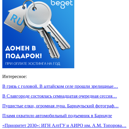
Интересное:
В грязь с головой. В алтайском селе прошли зрелищные…
В Славгороде состоялась семнадцатая очередная сессия…
Пушистые елки, огромная луна. Барнаульский фотограф…
Пламя охватило автомобильный подъемник в Барнауле
«Приоритет 2030»: ИГН АлтГУ и АИРО им. А.М. Топорова…