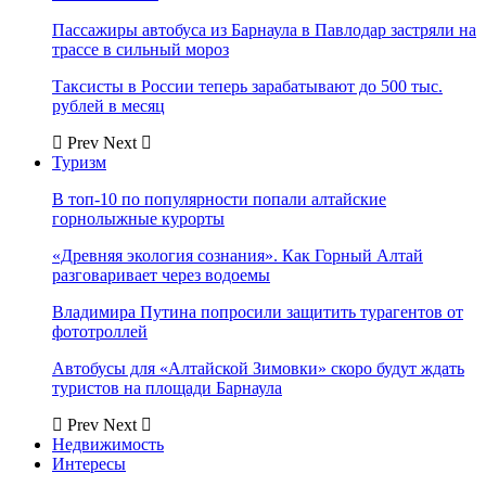
Пассажиры автобуса из Барнаула в Павлодар застряли на
трассе в сильный мороз
Таксисты в России теперь зарабатывают до 500 тыс.
рублей в месяц
Prev
Next
Туризм
В топ-10 по популярности попали алтайские
горнолыжные курорты
«Древняя экология сознания». Как Горный Алтай
разговаривает через водоемы
Владимира Путина попросили защитить турагентов от
фототроллей
Автобусы для «Алтайской Зимовки» скоро будут ждать
туристов на площади Барнаула
Prev
Next
Недвижимость
Интересы