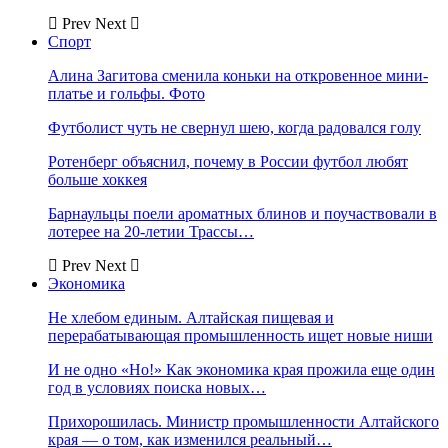
Prev
Next
Спорт
Алина Загитова сменила коньки на откровенное мини-
платье и гольфы. Фото
Футболист чуть не свернул шею, когда радовался голу
Ротенберг объяснил, почему в России футбол любят
больше хоккея
Барнаульцы поели ароматных блинов и поучаствовали в
лотерее на 20-летии Трассы…
Prev
Next
Экономика
Не хлебом единым. Алтайская пищевая и
перерабатывающая промышленность ищет новые ниши
И не одно «Но!» Как экономика края прожила еще один
год в условиях поиска новых…
Прихорошилась. Министр промышленности Алтайского
края — о том, как изменился реальный…