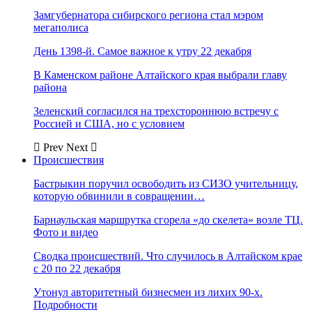
Замгубернатора сибирского региона стал мэром
мегаполиса
День 1398-й. Самое важное к утру 22 декабря
В Каменском районе Алтайского края выбрали главу
района
Зеленский согласился на трехстороннюю встречу с
Россией и США, но с условием
Prev
Next
Происшествия
Бастрыкин поручил освободить из СИЗО учительницу,
которую обвинили в совращении…
Барнаульская маршрутка сгорела «до скелета» возле ТЦ.
Фото и видео
Сводка происшествий. Что случилось в Алтайском крае
с 20 по 22 декабря
Утонул авторитетный бизнесмен из лихих 90-х.
Подробности