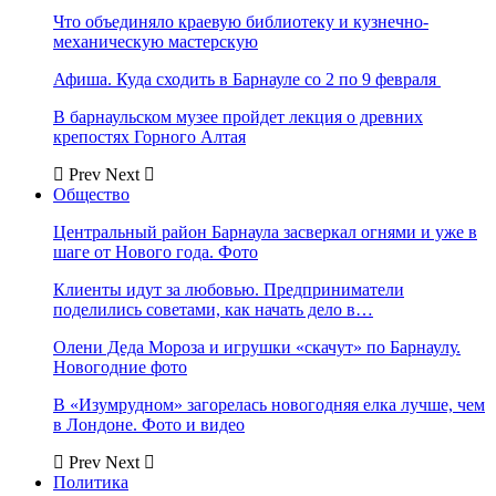
Что объединяло краевую библиотеку и кузнечно-
механическую мастерскую
Афиша. Куда сходить в Барнауле со 2 по 9 февраля
В барнаульском музее пройдет лекция о древних
крепостях Горного Алтая
Prev
Next
Общество
Центральный район Барнаула засверкал огнями и уже в
шаге от Нового года. Фото
Клиенты идут за любовью. Предприниматели
поделились советами, как начать дело в…
Олени Деда Мороза и игрушки «скачут» по Барнаулу.
Новогодние фото
В «Изумрудном» загорелась новогодняя елка лучше, чем
в Лондоне. Фото и видео
Prev
Next
Политика