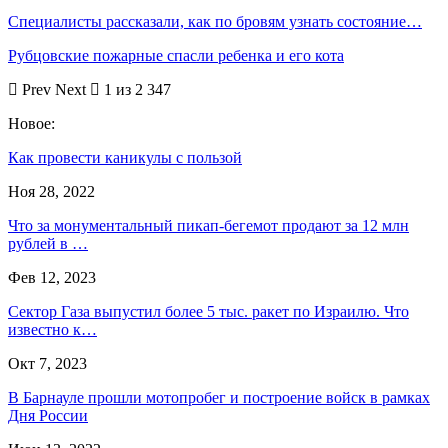
Специалисты рассказали, как по бровям узнать состояние…
Рубцовские пожарные спасли ребенка и его кота
Prev
Next
1 из 2 347
Новое:
Как провести каникулы с пользой
Ноя 28, 2022
Что за монументальный пикап-бегемот продают за 12 млн
рублей в …
Фев 12, 2023
Сектор Газа выпустил более 5 тыс. ракет по Израилю. Что
известно к…
Окт 7, 2023
В Барнауле прошли мотопробег и построение войск в рамках
Дня России