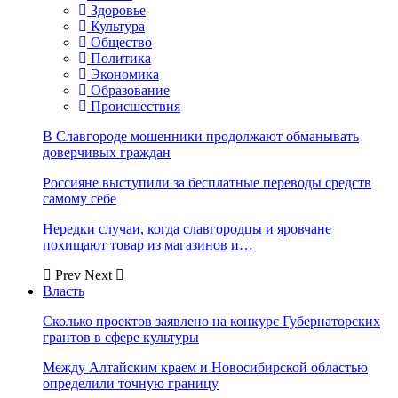
Здоровье
Культура
Общество
Политика
Экономика
Образование
Происшествия
В Славгороде мошенники продолжают обманывать
доверчивых граждан
Россияне выступили за бесплатные переводы средств
самому себе
Нередки случаи, когда славгородцы и яровчане
похищают товар из магазинов и…
Prev
Next
Власть
Сколько проектов заявлено на конкурс Губернаторских
грантов в сфере культуры
Между Алтайским краем и Новосибирской областью
определили точную границу