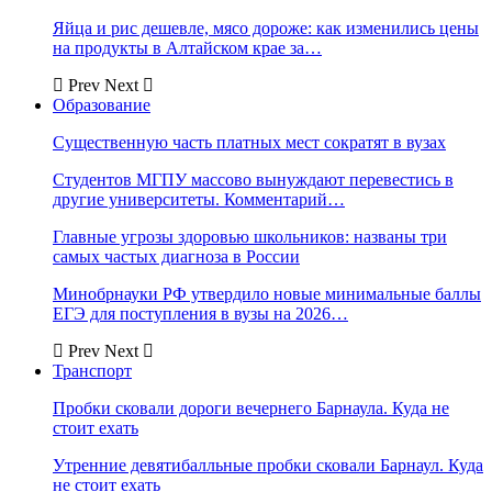
Яйца и рис дешевле, мясо дороже: как изменились цены
на продукты в Алтайском крае за…
Prev
Next
Образование
Существенную часть платных мест сократят в вузах
Студентов МГПУ массово вынуждают перевестись в
другие университеты. Комментарий…
Главные угрозы здоровью школьников: названы три
самых частых диагноза в России
Минобрнауки РФ утвердило новые минимальные баллы
ЕГЭ для поступления в вузы на 2026…
Prev
Next
Транспорт
Пробки сковали дороги вечернего Барнаула. Куда не
стоит ехать
Утренние девятибалльные пробки сковали Барнаул. Куда
не стоит ехать