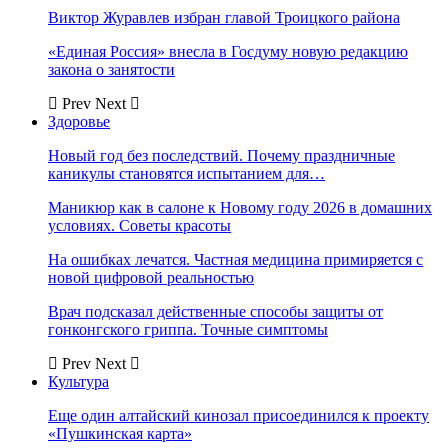
Виктор Журавлев избран главой Троицкого района
«Единая Россия» внесла в Госдуму новую редакцию
закона о занятости
Prev
Next
Здоровье
Новый год без последствий. Почему праздничные
каникулы становятся испытанием для…
Маникюр как в салоне к Новому году 2026 в домашних
условиях. Советы красоты
На ошибках лечатся. Частная медицина примиряется с
новой цифровой реальностью
Врач подсказал действенные способы защиты от
гонконгского гриппа. Точные симптомы
Prev
Next
Культура
Еще один алтайский кинозал присоединился к проекту
«Пушкинская карта»