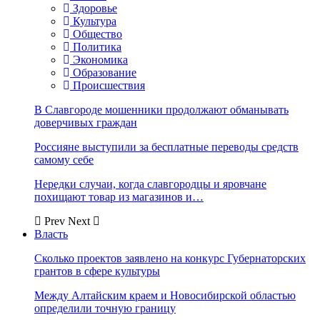
Здоровье
Культура
Общество
Политика
Экономика
Образование
Происшествия
В Славгороде мошенники продолжают обманывать
доверчивых граждан
Россияне выступили за бесплатные переводы средств
самому себе
Нередки случаи, когда славгородцы и яровчане
похищают товар из магазинов и…
Prev
Next
Власть
Сколько проектов заявлено на конкурс Губернаторских
грантов в сфере культуры
Между Алтайским краем и Новосибирской областью
определили точную границу