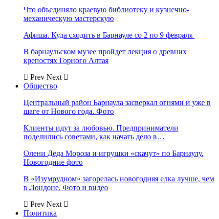
Что объединяло краевую библиотеку и кузнечно-
механическую мастерскую
Афиша. Куда сходить в Барнауле со 2 по 9 февраля
В барнаульском музее пройдет лекция о древних
крепостях Горного Алтая
Prev
Next
Общество
Центральный район Барнаула засверкал огнями и уже в
шаге от Нового года. Фото
Клиенты идут за любовью. Предприниматели
поделились советами, как начать дело в…
Олени Деда Мороза и игрушки «скачут» по Барнаулу.
Новогодние фото
В «Изумрудном» загорелась новогодняя елка лучше, чем
в Лондоне. Фото и видео
Prev
Next
Политика