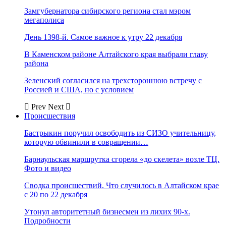
Замгубернатора сибирского региона стал мэром
мегаполиса
День 1398-й. Самое важное к утру 22 декабря
В Каменском районе Алтайского края выбрали главу
района
Зеленский согласился на трехстороннюю встречу с
Россией и США, но с условием
Prev
Next
Происшествия
Бастрыкин поручил освободить из СИЗО учительницу,
которую обвинили в совращении…
Барнаульская маршрутка сгорела «до скелета» возле ТЦ.
Фото и видео
Сводка происшествий. Что случилось в Алтайском крае
с 20 по 22 декабря
Утонул авторитетный бизнесмен из лихих 90-х.
Подробности