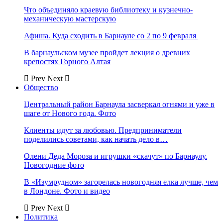
Что объединяло краевую библиотеку и кузнечно-
механическую мастерскую
Афиша. Куда сходить в Барнауле со 2 по 9 февраля
В барнаульском музее пройдет лекция о древних
крепостях Горного Алтая
Prev
Next
Общество
Центральный район Барнаула засверкал огнями и уже в
шаге от Нового года. Фото
Клиенты идут за любовью. Предприниматели
поделились советами, как начать дело в…
Олени Деда Мороза и игрушки «скачут» по Барнаулу.
Новогодние фото
В «Изумрудном» загорелась новогодняя елка лучше, чем
в Лондоне. Фото и видео
Prev
Next
Политика