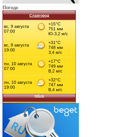
Погода
Славгород