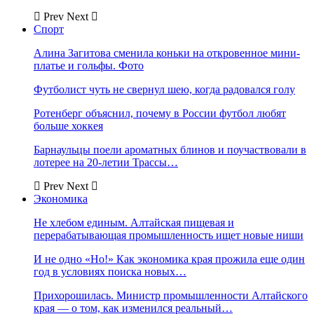
Prev
Next
Спорт
Алина Загитова сменила коньки на откровенное мини-
платье и гольфы. Фото
Футболист чуть не свернул шею, когда радовался голу
Ротенберг объяснил, почему в России футбол любят
больше хоккея
Барнаульцы поели ароматных блинов и поучаствовали в
лотерее на 20-летии Трассы…
Prev
Next
Экономика
Не хлебом единым. Алтайская пищевая и
перерабатывающая промышленность ищет новые ниши
И не одно «Но!» Как экономика края прожила еще один
год в условиях поиска новых…
Прихорошилась. Министр промышленности Алтайского
края — о том, как изменился реальный…