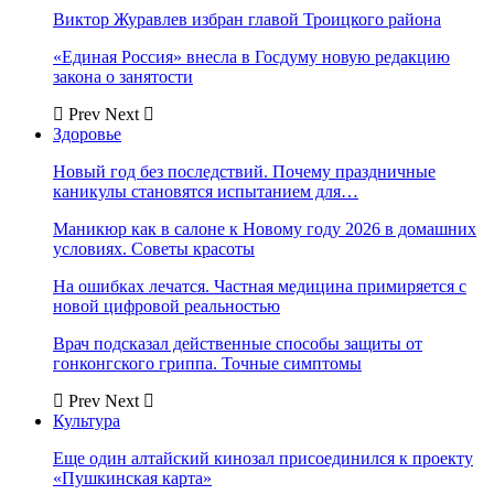
Виктор Журавлев избран главой Троицкого района
«Единая Россия» внесла в Госдуму новую редакцию
закона о занятости
Prev
Next
Здоровье
Новый год без последствий. Почему праздничные
каникулы становятся испытанием для…
Маникюр как в салоне к Новому году 2026 в домашних
условиях. Советы красоты
На ошибках лечатся. Частная медицина примиряется с
новой цифровой реальностью
Врач подсказал действенные способы защиты от
гонконгского гриппа. Точные симптомы
Prev
Next
Культура
Еще один алтайский кинозал присоединился к проекту
«Пушкинская карта»