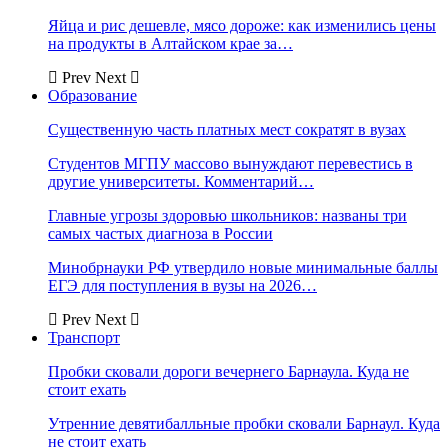
Яйца и рис дешевле, мясо дороже: как изменились цены
на продукты в Алтайском крае за…
Prev
Next
Образование
Существенную часть платных мест сократят в вузах
Студентов МГПУ массово вынуждают перевестись в
другие университеты. Комментарий…
Главные угрозы здоровью школьников: названы три
самых частых диагноза в России
Минобрнауки РФ утвердило новые минимальные баллы
ЕГЭ для поступления в вузы на 2026…
Prev
Next
Транспорт
Пробки сковали дороги вечернего Барнаула. Куда не
стоит ехать
Утренние девятибалльные пробки сковали Барнаул. Куда
не стоит ехать