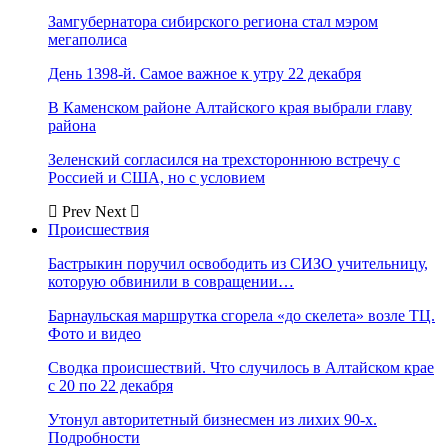
Замгубернатора сибирского региона стал мэром
мегаполиса
День 1398-й. Самое важное к утру 22 декабря
В Каменском районе Алтайского края выбрали главу
района
Зеленский согласился на трехстороннюю встречу с
Россией и США, но с условием
Prev
Next
Происшествия
Бастрыкин поручил освободить из СИЗО учительницу,
которую обвинили в совращении…
Барнаульская маршрутка сгорела «до скелета» возле ТЦ.
Фото и видео
Сводка происшествий. Что случилось в Алтайском крае
с 20 по 22 декабря
Утонул авторитетный бизнесмен из лихих 90-х.
Подробности