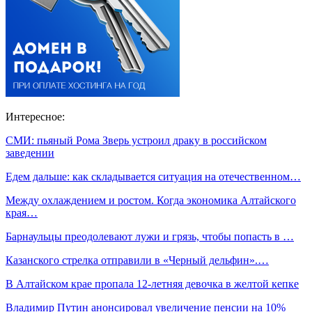
Интересное:
СМИ: пьяный Рома Зверь устроил драку в российском
заведении
Едем дальше: как складывается ситуация на отечественном…
Между охлаждением и ростом. Когда экономика Алтайского
края…
Барнаульцы преодолевают лужи и грязь, чтобы попасть в …
Казанского стрелка отправили в «Черный дельфин».…
В Алтайском крае пропала 12-летняя девочка в желтой кепке
Владимир Путин анонсировал увеличение пенсии на 10%