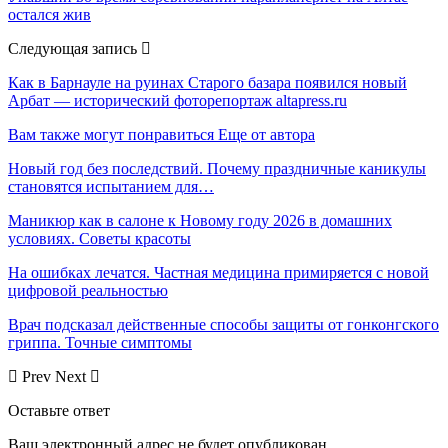
остался жив
Следующая запись
Как в Барнауле на руинах Старого базара появился новый
Арбат — исторический фоторепортаж altapress.ru
Вам также могут понравиться
Еще от автора
Новый год без последствий. Почему праздничные каникулы
становятся испытанием для…
Маникюр как в салоне к Новому году 2026 в домашних
условиях. Советы красоты
На ошибках лечатся. Частная медицина примиряется с новой
цифровой реальностью
Врач подсказал действенные способы защиты от гонконгского
гриппа. Точные симптомы
Prev
Next
Оставьте ответ
Ваш электронный адрес не будет опубликован.