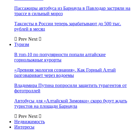
Пассажиры автобуса из Барнаула в Павлодар застряли на
трассе в сильный мороз
Таксисты в России теперь зарабатывают до 500 тыс.
рублей в месяц
Prev
Next
Туризм
В топ-10 по популярности попали алтайские
горнолыжные курорты
«Древняя экология сознания». Как Горный Алтай
разговаривает через водоемы
Владимира Путина попросили защитить турагентов от
фототроллей
Автобусы для «Алтайской Зимовки» скоро будут ждать
туристов на площади Барнаула
Prev
Next
Недвижимость
Интересы