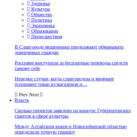
Здоровье
Культура
Общество
Политика
Экономика
Образование
Происшествия
В Славгороде мошенники продолжают обманывать
доверчивых граждан
Россияне выступили за бесплатные переводы средств
самому себе
Нередки случаи, когда славгородцы и яровчане
похищают товар из магазинов и…
Prev
Next
Власть
Сколько проектов заявлено на конкурс Губернаторских
грантов в сфере культуры
Между Алтайским краем и Новосибирской областью
определили точную границу