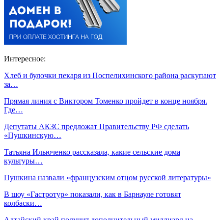
Интересное:
Хлеб и булочки пекаря из Поспелихинского района раскупают
за…
Прямая линия с Виктором Томенко пройдет в конце ноября.
Где…
Депутаты АКЗС предложат Правительству РФ сделать
«Пушкинскую…
Татьяна Ильюченко рассказала, какие сельские дома
культуры…
Пушкина назвали «французским отцом русской литературы»
В шоу «Гастротур» показали, как в Барнауле готовят
колбаски…
Алтайский край получит дополнительный миллиард на