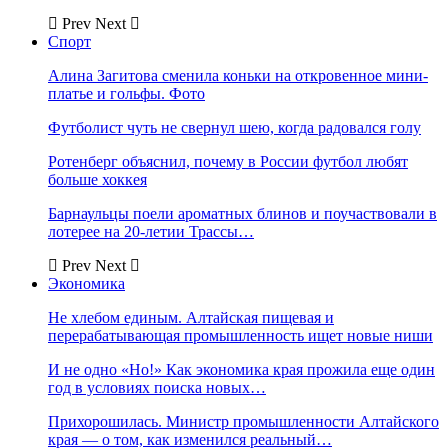
Prev
Next
Спорт
Алина Загитова сменила коньки на откровенное мини-
платье и гольфы. Фото
Футболист чуть не свернул шею, когда радовался голу
Ротенберг объяснил, почему в России футбол любят
больше хоккея
Барнаульцы поели ароматных блинов и поучаствовали в
лотерее на 20-летии Трассы…
Prev
Next
Экономика
Не хлебом единым. Алтайская пищевая и
перерабатывающая промышленность ищет новые ниши
И не одно «Но!» Как экономика края прожила еще один
год в условиях поиска новых…
Прихорошилась. Министр промышленности Алтайского
края — о том, как изменился реальный…