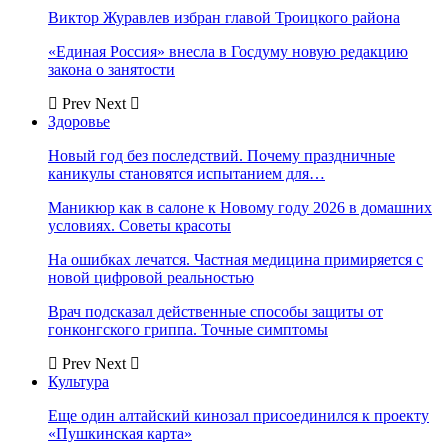
Виктор Журавлев избран главой Троицкого района
«Единая Россия» внесла в Госдуму новую редакцию
закона о занятости
Prev
Next
Здоровье
Новый год без последствий. Почему праздничные
каникулы становятся испытанием для…
Маникюр как в салоне к Новому году 2026 в домашних
условиях. Советы красоты
На ошибках лечатся. Частная медицина примиряется с
новой цифровой реальностью
Врач подсказал действенные способы защиты от
гонконгского гриппа. Точные симптомы
Prev
Next
Культура
Еще один алтайский кинозал присоединился к проекту
«Пушкинская карта»