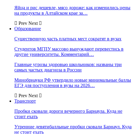
Яйца и рис дешевле, мясо дороже: как изменились цены
на продукты в Алтайском крае за…
Prev
Next
Образование
Существенную часть платных мест сократят в вузах
Студентов МГПУ массово вынуждают перевестись в
другие университеты. Комментарий…
Главные угрозы здоровью школьников: названы три
самых частых диагноза в России
Минобрнауки РФ утвердило новые минимальные баллы
ЕГЭ для поступления в вузы на 2026…
Prev
Next
Транспорт
Пробки сковали дороги вечернего Барнаула. Куда не
стоит ехать
Утренние девятибалльные пробки сковали Барнаул. Куда
не стоит ехать