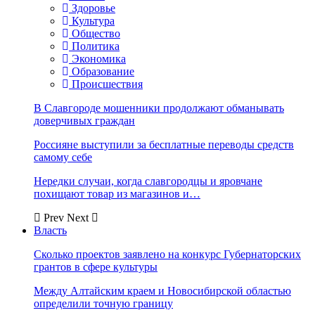
Здоровье
Культура
Общество
Политика
Экономика
Образование
Происшествия
В Славгороде мошенники продолжают обманывать
доверчивых граждан
Россияне выступили за бесплатные переводы средств
самому себе
Нередки случаи, когда славгородцы и яровчане
похищают товар из магазинов и…
Prev
Next
Власть
Сколько проектов заявлено на конкурс Губернаторских
грантов в сфере культуры
Между Алтайским краем и Новосибирской областью
определили точную границу