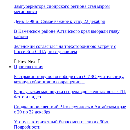
Замгубернатора сибирского региона стал мэром
мегаполиса
День 1398-й. Самое важное к утру 22 декабря
В Каменском районе Алтайского края выбрали главу
района
Зеленский согласился на трехстороннюю встречу с
Россией и США, но с условием
Prev
Next
Происшествия
Бастрыкин поручил освободить из СИЗО учительницу,
которую обвинили в совращении…
Барнаульская маршрутка сгорела «до скелета» возле ТЦ.
Фото и видео
Сводка происшествий. Что случилось в Алтайском крае
с 20 по 22 декабря
Утонул авторитетный бизнесмен из лихих 90-х.
Подробности