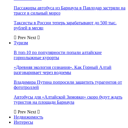
Пассажиры автобуса из Барнаула в Павлодар застряли на
трассе в сильный мороз
Таксисты в России теперь зарабатывают до 500 тыс.
рублей в месяц
Prev
Next
Туризм
В топ-10 по популярности попали алтайские
горнолыжные курорты
«Древняя экология сознания». Как Горный Алтай
разговаривает через водоемы
Владимира Путина попросили защитить турагентов от
фототроллей
Автобусы для «Алтайской Зимовки» скоро будут ждать
туристов на площади Барнаула
Prev
Next
Недвижимость
Интересы