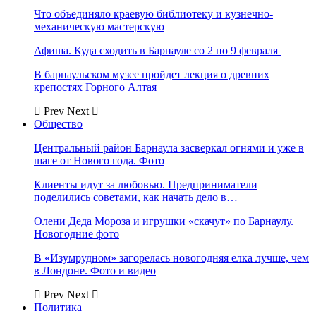
Что объединяло краевую библиотеку и кузнечно-
механическую мастерскую
Афиша. Куда сходить в Барнауле со 2 по 9 февраля
В барнаульском музее пройдет лекция о древних
крепостях Горного Алтая
Prev
Next
Общество
Центральный район Барнаула засверкал огнями и уже в
шаге от Нового года. Фото
Клиенты идут за любовью. Предприниматели
поделились советами, как начать дело в…
Олени Деда Мороза и игрушки «скачут» по Барнаулу.
Новогодние фото
В «Изумрудном» загорелась новогодняя елка лучше, чем
в Лондоне. Фото и видео
Prev
Next
Политика