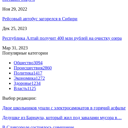
Ноя 29, 2022
Рейсовый автобус загорелся в Сибири
Дек 25, 2023
Республика Алтай получит 400 млн рублей на очистку озера
Мар 31, 2023
Популярные категории
Общество
3094
Происшествия
2860
Политика
1417
Экономика
1272
Здоровье
1234
Власть
1125
Выбор редакции:
Двое школьников упали с электросамокатов в горячий асфальт
Дедушке из Барнаула, который жил под завалами мусора в…
В Славгороде состоялось совещание