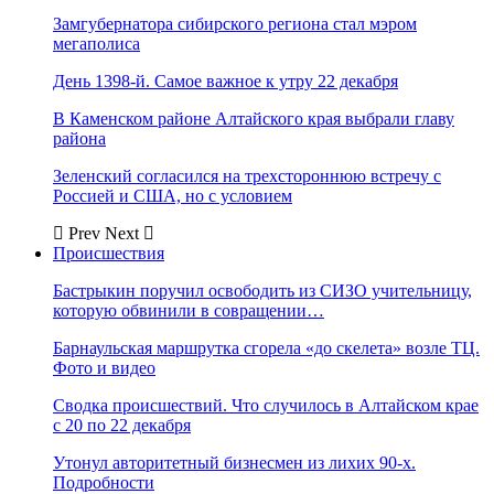
Замгубернатора сибирского региона стал мэром
мегаполиса
День 1398-й. Самое важное к утру 22 декабря
В Каменском районе Алтайского края выбрали главу
района
Зеленский согласился на трехстороннюю встречу с
Россией и США, но с условием
Prev
Next
Происшествия
Бастрыкин поручил освободить из СИЗО учительницу,
которую обвинили в совращении…
Барнаульская маршрутка сгорела «до скелета» возле ТЦ.
Фото и видео
Сводка происшествий. Что случилось в Алтайском крае
с 20 по 22 декабря
Утонул авторитетный бизнесмен из лихих 90-х.
Подробности