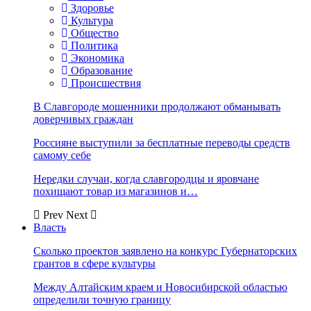
Здоровье
Культура
Общество
Политика
Экономика
Образование
Происшествия
В Славгороде мошенники продолжают обманывать
доверчивых граждан
Россияне выступили за бесплатные переводы средств
самому себе
Нередки случаи, когда славгородцы и яровчане
похищают товар из магазинов и…
Prev
Next
Власть
Сколько проектов заявлено на конкурс Губернаторских
грантов в сфере культуры
Между Алтайским краем и Новосибирской областью
определили точную границу