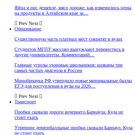
Яйца и рис дешевле, мясо дороже: как изменились цены
на продукты в Алтайском крае за…
Prev
Next
Образование
Существенную часть платных мест сократят в вузах
Студентов МГПУ массово вынуждают перевестись в
другие университеты. Комментарий…
Главные угрозы здоровью школьников: названы три
самых частых диагноза в России
Минобрнауки РФ утвердило новые минимальные баллы
ЕГЭ для поступления в вузы на 2026…
Prev
Next
Транспорт
Пробки сковали дороги вечернего Барнаула. Куда не
стоит ехать
Утренние девятибалльные пробки сковали Барнаул. Куда
не стоит ехать