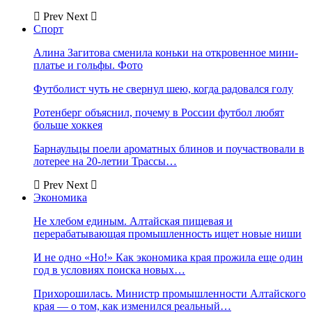
Prev
Next
Спорт
Алина Загитова сменила коньки на откровенное мини-
платье и гольфы. Фото
Футболист чуть не свернул шею, когда радовался голу
Ротенберг объяснил, почему в России футбол любят
больше хоккея
Барнаульцы поели ароматных блинов и поучаствовали в
лотерее на 20-летии Трассы…
Prev
Next
Экономика
Не хлебом единым. Алтайская пищевая и
перерабатывающая промышленность ищет новые ниши
И не одно «Но!» Как экономика края прожила еще один
год в условиях поиска новых…
Прихорошилась. Министр промышленности Алтайского
края — о том, как изменился реальный…