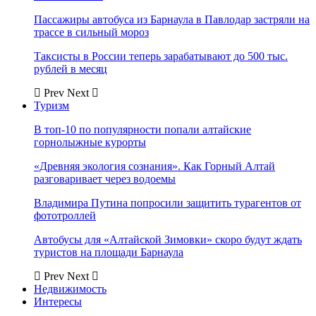
Пассажиры автобуса из Барнаула в Павлодар застряли на
трассе в сильный мороз
Таксисты в России теперь зарабатывают до 500 тыс.
рублей в месяц
Prev
Next
Туризм
В топ-10 по популярности попали алтайские
горнолыжные курорты
«Древняя экология сознания». Как Горный Алтай
разговаривает через водоемы
Владимира Путина попросили защитить турагентов от
фототроллей
Автобусы для «Алтайской Зимовки» скоро будут ждать
туристов на площади Барнаула
Prev
Next
Недвижимость
Интересы