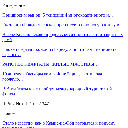
Интересное:
Пришпорим рынок. 5 тенденций многоквартирного и…
Екатерина Рождественская презентует свою новую книгу в…
В селе Краснощеково продолжается строительство защитных
дамб
Пловец Сергей Звонов из Барнаула по итогам чемпионата
страны…
РАЙОНЫ, КВАРТАЛЫ, ЖИЛЫЕ МАССИВЫ…
19 апреля в Октябрьском районе Барнаула отключат
горячую…
В Алтайском крае пройдет международный туристский
форум…
Prev
Next
1 из 2 347
Новое:
Стало известно, как в Камне-на-Оби готовятся к подъему