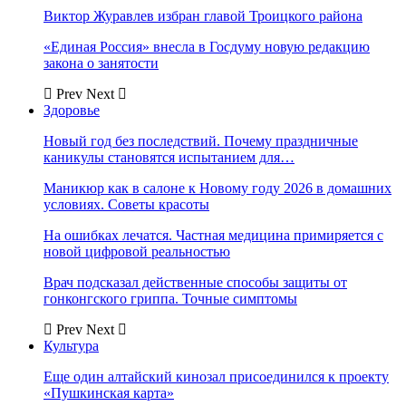
Виктор Журавлев избран главой Троицкого района
«Единая Россия» внесла в Госдуму новую редакцию
закона о занятости
Prev
Next
Здоровье
Новый год без последствий. Почему праздничные
каникулы становятся испытанием для…
Маникюр как в салоне к Новому году 2026 в домашних
условиях. Советы красоты
На ошибках лечатся. Частная медицина примиряется с
новой цифровой реальностью
Врач подсказал действенные способы защиты от
гонконгского гриппа. Точные симптомы
Prev
Next
Культура
Еще один алтайский кинозал присоединился к проекту
«Пушкинская карта»