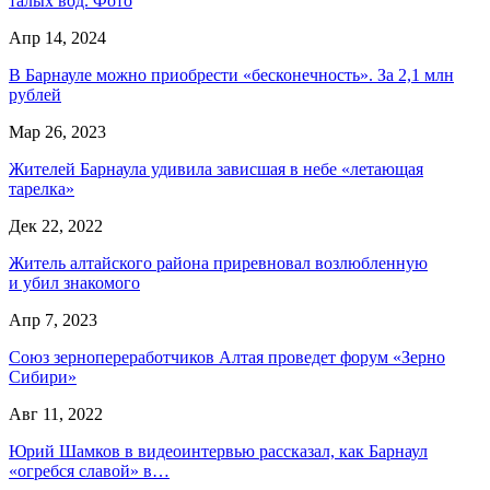
талых вод. Фото
Апр 14, 2024
В Барнауле можно приобрести «бесконечность». За 2,1 млн
рублей
Мар 26, 2023
Жителей Барнаула удивила зависшая в небе «летающая
тарелка»
Дек 22, 2022
Житель алтайского района приревновал возлюбленную
и убил знакомого
Апр 7, 2023
Союз зернопереработчиков Алтая проведет форум «Зерно
Сибири»
Авг 11, 2022
Юрий Шамков в видеоинтервью рассказал, как Барнаул
«огребся славой» в…