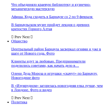
Что объединяло краевую библиотеку и кузнечно-
механическую мастерскую
Афиша. Куда сходить в Барнауле со 2 по 9 февраля
В барнаульском музее пройдет лекция о древних
крепостях Горного Алтая
Prev
Next
Общество
Центральный район Барнаула засверкал огнями и уже в
шаге от Нового года. Фото
Клиенты идут за любовью. Предприниматели
поделились советами, как начать дело в…
Олени Деда Мороза и игрушки «скачут» по Барнаулу.
Новогодние фото
В «Изумрудном» загорелась новогодняя елка лучше, чем
в Лондоне. Фото и видео
Prev
Next
Политика