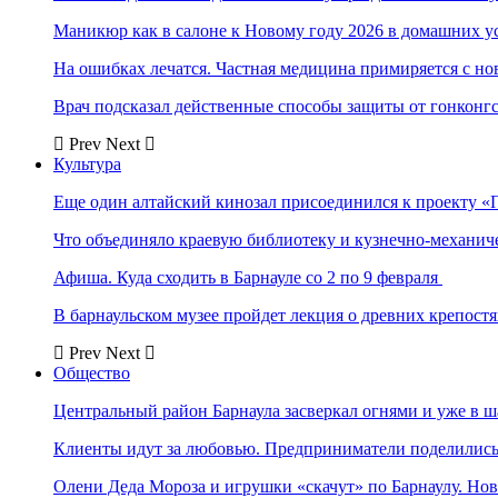
Маникюр как в салоне к Новому году 2026 в домашних у
На ошибках лечатся. Частная медицина примиряется с н
Врач подсказал действенные способы защиты от гонконг
Prev
Next
Культура
Еще один алтайский кинозал присоединился к проекту «
Что объединяло краевую библиотеку и кузнечно-механи
Афиша. Куда сходить в Барнауле со 2 по 9 февраля
В барнаульском музее пройдет лекция о древних крепост
Prev
Next
Общество
Центральный район Барнаула засверкал огнями и уже в ш
Клиенты идут за любовью. Предприниматели поделились 
Олени Деда Мороза и игрушки «скачут» по Барнаулу. Но