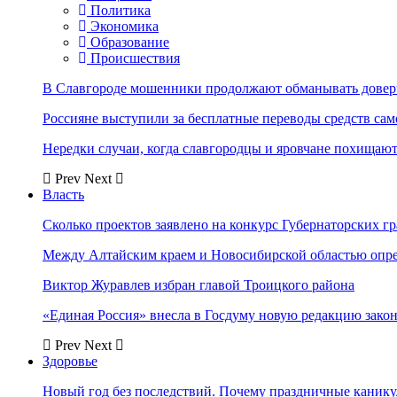
Политика
Экономика
Образование
Происшествия
В Славгороде мошенники продолжают обманывать довер
Россияне выступили за бесплатные переводы средств сам
Нередки случаи, когда славгородцы и яровчане похищают
Prev
Next
Власть
Сколько проектов заявлено на конкурс Губернаторских гр
Между Алтайским краем и Новосибирской областью опр
Виктор Журавлев избран главой Троицкого района
«Единая Россия» внесла в Госдуму новую редакцию закон
Prev
Next
Здоровье
Новый год без последствий. Почему праздничные каник