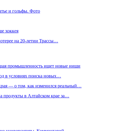
атье и гольфы. Фото
ше хоккея
лотерее на 20-летии Трассы…
ющая промышленность ищет новые ниши
год в условиях поиска новых…
рая — о том, как изменился реальный…
на продукты в Алтайском крае за…
гие университеты. Комментарий…