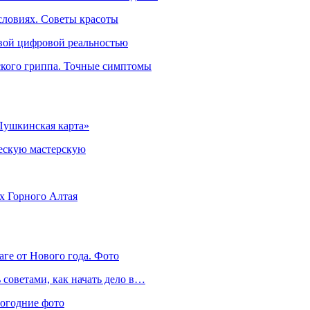
словиях. Советы красоты
овой цифровой реальностью
ского гриппа. Точные симптомы
Пушкинская карта»
ческую мастерскую
ях Горного Алтая
аге от Нового года. Фото
советами, как начать дело в…
вогодние фото