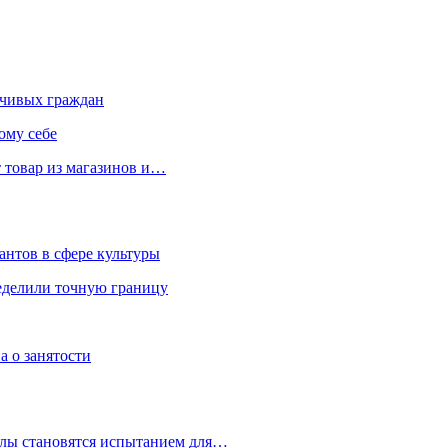
чивых граждан
ому себе
 товар из магазинов и…
антов в сфере культуры
еделили точную границу
а о занятости
улы становятся испытанием для…