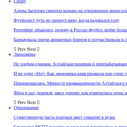
Спорт
Алина Загитова сменила коньки на откровенное мини-пл
Футболист чуть не свернул шею, когда радовался голу
Ротенберг объяснил, почему в России футбол любят боль
Барнаульцы поели ароматных блинов и поучаствовали в 
Prev
Next
Экономика
Не хлебом единым. Алтайская пищевая и перерабатыва
И не одно «Но!» Как экономика края прожила еще один 
Прихорошилась. Министр промышленности Алтайского к
Яйца и рис дешевле, мясо дороже: как изменились цены 
Prev
Next
Образование
Существенную часть платных мест сократят в вузах
Студентов МГПУ массово вынуждают перевестись в дру