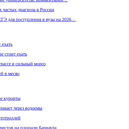
 частых диагноза в России
ГЭ для поступления в вузы на 2026…
 ехать
е стоит ехать
трассе в сильный мороз
ей в месяц
ые курорты
ривает через водоемы
ототроллей
ристов на площади Барнаула