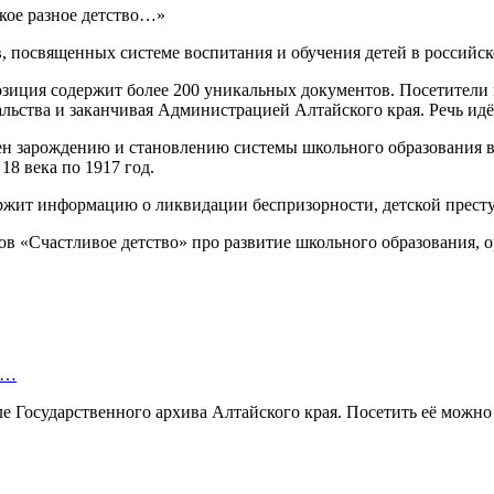
 посвященных системе воспитания и обучения детей в российско
озиция содержит более 200 уникальных документов. Посетители
ьства и заканчивая Администрацией Алтайского края. Речь идёт 
 зарождению и становлению системы школьного образования в А
8 века по 1917 год.
ержит информацию о ликвидации беспризорности, детской прест
в «Счастливое детство» про развитие школьного образования, о
ю…
ле Государственного архива Алтайского края. Посетить её можно 