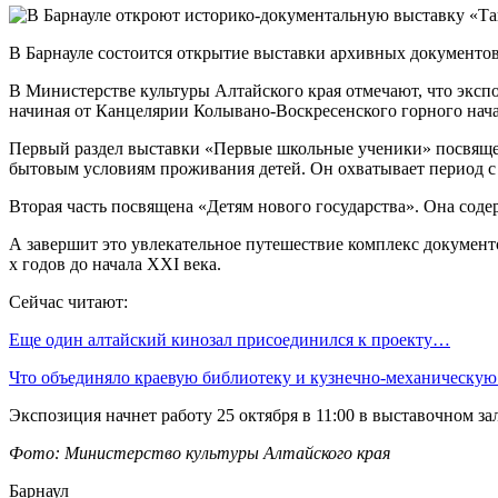
В Барнауле состоится открытие выставки архивных документов,
В Министерстве культуры Алтайского края отмечают, что эксп
начиная от Канцелярии Колывано-Воскресенского горного начал
Первый раздел выставки «Первые школьные ученики» посвящен
бытовым условиям проживания детей. Он охватывает период с 1
Вторая часть посвящена «Детям нового государства». Она сод
А завершит это увлекательное путешествие комплекс документо
х годов до начала XXI века.
Сейчас читают:
Еще один алтайский кинозал присоединился к проекту…
Что объединяло краевую библиотеку и кузнечно-механическу
Экспозиция начнет работу 25 октября в 11:00 в выставочном за
Фото: Министерство культуры Алтайского края
Барнаул