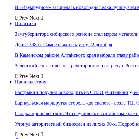
В «Изумрудном» загорелась новогодняя елка лучше, чем 
Prev
Next
Политика
Замгубернатора сибирского региона стал мэром мегаполи
День 1398-й. Самое важное к утру 22 декабря
В Каменском районе Алтайского края выбрали главу рай
Зеленский согласился на трехстороннюю встречу с Росси
Prev
Next
Происшествия
Бастрыкин поручил освободить из СИЗО учительницу, 
Барнаульская маршрутка сгорела «до скелета» возле ТЦ. 
Сводка происшествий. Что случилось в Алтайском крае с 
Утонул авторитетный бизнесмен из лихих 90-х. Подробн
Prev
Next