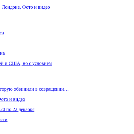
в Лондоне. Фото и видео
са
она
ей и США, но с условием
которую обвинили в совращении…
Фото и видео
20 по 22 декабря
ости