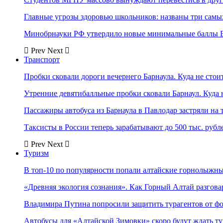
Главные угрозы здоровью школьников: названы три самых
Минобрнауки РФ утвердило новые минимальные баллы Е
Prev
Next
Транспорт
Пробки сковали дороги вечернего Барнаула. Куда не стоит
Утренние девятибалльные пробки сковали Барнаул. Куда н
Пассажиры автобуса из Барнаула в Павлодар застряли на 
Таксисты в России теперь зарабатывают до 500 тыс. рубл
Prev
Next
Туризм
В топ-10 по популярности попали алтайские горнолыжн
«Древняя экология сознания». Как Горный Алтай разгова
Владимира Путина попросили защитить турагентов от ф
Автобусы для «Алтайской Зимовки» скоро будут ждать ту