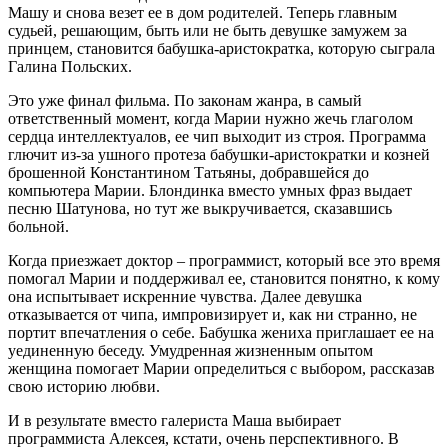
Машу и снова везет ее в дом родителей. Теперь главным
судьей, решающим, быть или не быть девушке замужем за
принцем, становится бабушка-аристократка, которую сыграла
Галина Польских.
Это уже финал фильма. По законам жанра, в самый
ответственный момент, когда Марии нужно жечь глаголом
сердца интеллектуалов, ее чип выходит из строя. Программа
глючит из-за ушного протеза бабушки-аристократки и козней
брошенной Константином Татьяны, добравшейся до
компьютера Марии. Блондинка вместо умных фраз выдает
песню Шатунова, но тут же выкручивается, сказавшись
больной.
Когда приезжает доктор – программист, который все это время
помогал Марии и поддерживал ее, становится понятно, к кому
она испытывает искренние чувства. Далее девушка
отказывается от чипа, импровизирует и, как ни странно, не
портит впечатления о себе. Бабушка жениха приглашает ее на
уединенную беседу. Умудренная жизненным опытом
женщина помогает Марии определиться с выбором, рассказав
свою историю любви.
И в результате вместо галериста Маша выбирает
программиста Алексея, кстати, очень перспективного. В