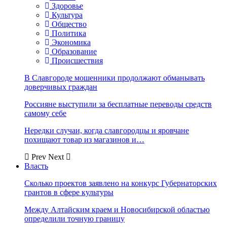
Здоровье
Культура
Общество
Политика
Экономика
Образование
Происшествия
В Славгороде мошенники продолжают обманывать
доверчивых граждан
Россияне выступили за бесплатные переводы средств
самому себе
Нередки случаи, когда славгородцы и яровчане
похищают товар из магазинов и…
Prev
Next
Власть
Сколько проектов заявлено на конкурс Губернаторских
грантов в сфере культуры
Между Алтайским краем и Новосибирской областью
определили точную границу