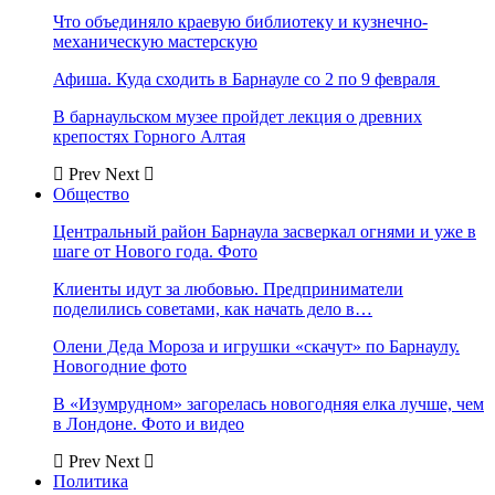
Что объединяло краевую библиотеку и кузнечно-
механическую мастерскую
Афиша. Куда сходить в Барнауле со 2 по 9 февраля
В барнаульском музее пройдет лекция о древних
крепостях Горного Алтая
Prev
Next
Общество
Центральный район Барнаула засверкал огнями и уже в
шаге от Нового года. Фото
Клиенты идут за любовью. Предприниматели
поделились советами, как начать дело в…
Олени Деда Мороза и игрушки «скачут» по Барнаулу.
Новогодние фото
В «Изумрудном» загорелась новогодняя елка лучше, чем
в Лондоне. Фото и видео
Prev
Next
Политика