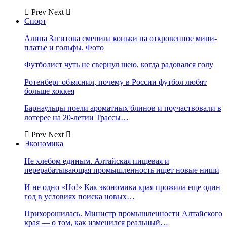
Prev
Next
Спорт
Алина Загитова сменила коньки на откровенное мини-
платье и гольфы. Фото
Футболист чуть не свернул шею, когда радовался голу
Ротенберг объяснил, почему в России футбол любят
больше хоккея
Барнаульцы поели ароматных блинов и поучаствовали в
лотерее на 20-летии Трассы…
Prev
Next
Экономика
Не хлебом единым. Алтайская пищевая и
перерабатывающая промышленность ищет новые ниши
И не одно «Но!» Как экономика края прожила еще один
год в условиях поиска новых…
Прихорошилась. Министр промышленности Алтайского
края — о том, как изменился реальный…