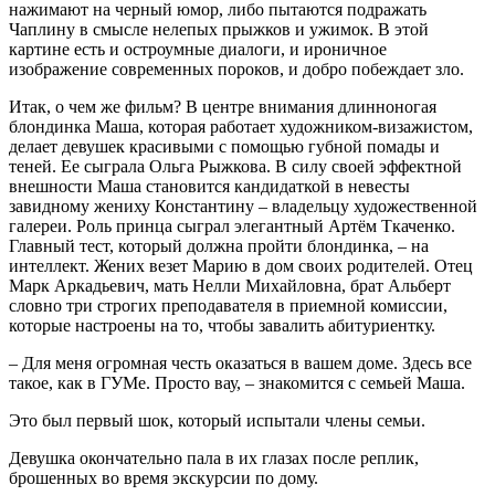
нажимают на черный юмор, либо пытаются подражать
Чаплину в смысле нелепых прыжков и ужимок. В этой
картине есть и остроумные диалоги, и ироничное
изображение современных пороков, и добро побеждает зло.
Итак, о чем же фильм? В центре внимания длинноногая
блондинка Маша, которая работает художником-визажистом,
делает девушек красивыми с помощью губной помады и
теней. Ее сыграла Ольга Рыжкова. В силу своей эффектной
внешности Маша становится кандидаткой в невесты
завидному жениху Константину – владельцу художественной
галереи. Роль принца сыграл элегантный Артём Ткаченко.
Главный тест, который должна пройти блондинка, – на
интеллект. Жених везет Марию в дом своих родителей. Отец
Марк Аркадьевич, мать Нелли Михайловна, брат Альберт
словно три строгих преподавателя в приемной комиссии,
которые настроены на то, чтобы завалить абитуриентку.
– Для меня огромная честь оказаться в вашем доме. Здесь все
такое, как в ГУМе. Просто вау, – знакомится с семьей Маша.
Это был первый шок, который испытали члены семьи.
Девушка окончательно пала в их глазах после реплик,
брошенных во время экскурсии по дому.