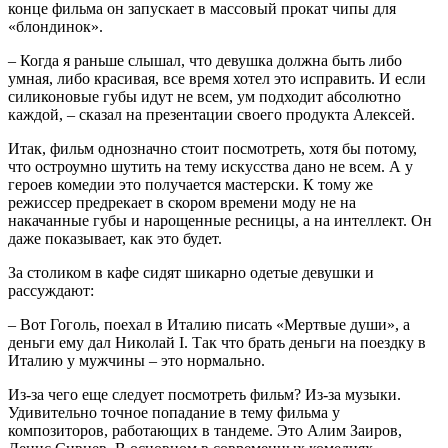
конце фильма он запускает в массовый прокат чипы для
«блондинок».
– Когда я раньше слышал, что девушка должна быть либо
умная, либо красивая, все время хотел это исправить. И если
силиконовые губы идут не всем, ум подходит абсолютно
каждой, – сказал на презентации своего продукта Алексей.
Итак, фильм однозначно стоит посмотреть, хотя бы потому,
что остроумно шутить на тему искусства дано не всем. А у
героев комедии это получается мастерски. К тому же
режиссер предрекает в скором времени моду не на
накачанные губы и нарощенные ресницы, а на интеллект. Он
даже показывает, как это будет.
За столиком в кафе сидят шикарно одетые девушки и
рассуждают:
– Вот Гоголь, поехал в Италию писать «Мертвые души», а
деньги ему дал Николай I. Так что брать деньги на поездку в
Италию у мужчины – это нормально.
Из-за чего еще следует посмотреть фильм? Из-за музыки.
Удивительно точное попадание в тему фильма у
композиторов, работающих в тандеме. Это Алим Заиров,