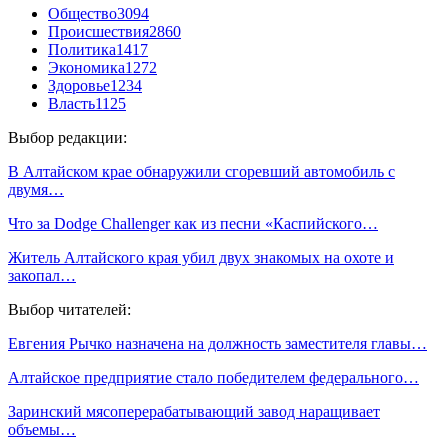
Общество
3094
Происшествия
2860
Политика
1417
Экономика
1272
Здоровье
1234
Власть
1125
Выбор редакции:
В Алтайском крае обнаружили сгоревший автомобиль с
двумя…
Что за Dodge Challenger как из песни «Каспийского…
Житель Алтайского края убил двух знакомых на охоте и
закопал…
Выбор читателей:
Евгения Рычко назначена на должность заместителя главы…
Алтайское предприятие стало победителем федерального…
Заринский мясоперерабатывающий завод наращивает
объемы…