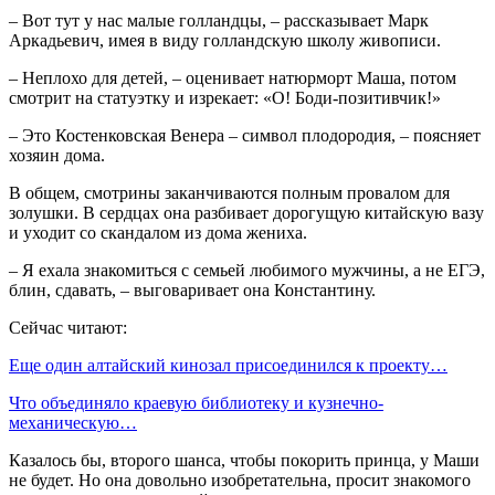
– Вот тут у нас малые голландцы, – рассказывает Марк
Аркадьевич, имея в виду голландскую школу живописи.
– Неплохо для детей, – оценивает натюрморт Маша, потом
смотрит на статуэтку и изрекает: «О! Боди-позитивчик!»
– Это Костенковская Венера – символ плодородия, – поясняет
хозяин дома.
В общем, смотрины заканчиваются полным провалом для
золушки. В сердцах она разбивает дорогущую китайскую вазу
и уходит со скандалом из дома жениха.
– Я ехала знакомиться с семьей любимого мужчины, а не ЕГЭ,
блин, сдавать, – выговаривает она Константину.
Сейчас читают:
Еще один алтайский кинозал присоединился к проекту…
Что объединяло краевую библиотеку и кузнечно-
механическую…
Казалось бы, второго шанса, чтобы покорить принца, у Маши
не будет. Но она довольно изобретательна, просит знакомого