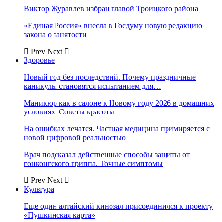
Виктор Журавлев избран главой Троицкого района
«Единая Россия» внесла в Госдуму новую редакцию
закона о занятости
Prev
Next
Здоровье
Новый год без последствий. Почему праздничные
каникулы становятся испытанием для…
Маникюр как в салоне к Новому году 2026 в домашних
условиях. Советы красоты
На ошибках лечатся. Частная медицина примиряется с
новой цифровой реальностью
Врач подсказал действенные способы защиты от
гонконгского гриппа. Точные симптомы
Prev
Next
Культура
Еще один алтайский кинозал присоединился к проекту
«Пушкинская карта»