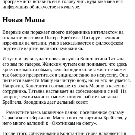
программиста вставить ей в голову чип, куда закачана вся
информация об искусстве и культуре.
Новая Маша
Впервые она поражает своего избранника интеллектом на
открытии выставки Питера Брейгеля. Цитирует великие
изречения на латыни, умно высказывается о философском
подтексте картин великого художника.
И тут в игру вступает новая девушка Константина Татьяна,
его зам по галерее. Женским чутьем она понимает, что здесь
кроется какой-то обман, ведь блондинка-визажист не может
так быстро превратиться в энциклопедию по искусству. Она
пытается вывести Машу на чистую воду, но ей это не удается.
Напротив, Константин соглашается взять Марию в качестве
сотрудника. Татьяна настаивает на собеседовании с ней. На
вопрос, чем визажистка может помочь работе выставки
Брейгеля, блондинка дает дельный совет:
– Разместите здесь мозаичное панно, посвященное фильму
Тарковского «Зеркало». Мастер воспел картины Брейгеля, у
него много аллюзий к «Охотникам на снегу».
После этого собеседования Константин снова влюбляется в