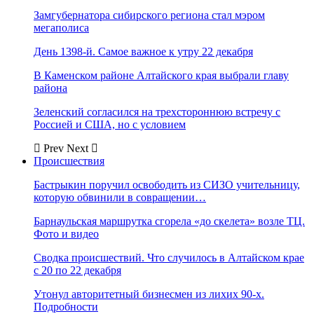
Замгубернатора сибирского региона стал мэром
мегаполиса
День 1398-й. Самое важное к утру 22 декабря
В Каменском районе Алтайского края выбрали главу
района
Зеленский согласился на трехстороннюю встречу с
Россией и США, но с условием
Prev
Next
Происшествия
Бастрыкин поручил освободить из СИЗО учительницу,
которую обвинили в совращении…
Барнаульская маршрутка сгорела «до скелета» возле ТЦ.
Фото и видео
Сводка происшествий. Что случилось в Алтайском крае
с 20 по 22 декабря
Утонул авторитетный бизнесмен из лихих 90-х.
Подробности