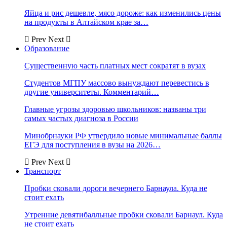
Яйца и рис дешевле, мясо дороже: как изменились цены
на продукты в Алтайском крае за…
Prev
Next
Образование
Существенную часть платных мест сократят в вузах
Студентов МГПУ массово вынуждают перевестись в
другие университеты. Комментарий…
Главные угрозы здоровью школьников: названы три
самых частых диагноза в России
Минобрнауки РФ утвердило новые минимальные баллы
ЕГЭ для поступления в вузы на 2026…
Prev
Next
Транспорт
Пробки сковали дороги вечернего Барнаула. Куда не
стоит ехать
Утренние девятибалльные пробки сковали Барнаул. Куда
не стоит ехать