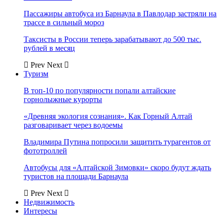
Пассажиры автобуса из Барнаула в Павлодар застряли на
трассе в сильный мороз
Таксисты в России теперь зарабатывают до 500 тыс.
рублей в месяц
Prev
Next
Туризм
В топ-10 по популярности попали алтайские
горнолыжные курорты
«Древняя экология сознания». Как Горный Алтай
разговаривает через водоемы
Владимира Путина попросили защитить турагентов от
фототроллей
Автобусы для «Алтайской Зимовки» скоро будут ждать
туристов на площади Барнаула
Prev
Next
Недвижимость
Интересы