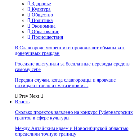
Здоровье
Культура
Общество
Политика
Экономика
Образование
Происшествия
В Славгороде мошенники продолжают обманывать
доверчивых граждан
Россияне выступили за бесплатные переводы средств
самому себе
Нередки случаи, когда славгородцы и яровчане
похищают товар из магазинов и…
Prev
Next
Власть
Сколько проектов заявлено на конкурс Губернаторских
грантов в сфере культуры
Между Алтайским краем и Новосибирской областью
определили точную границу