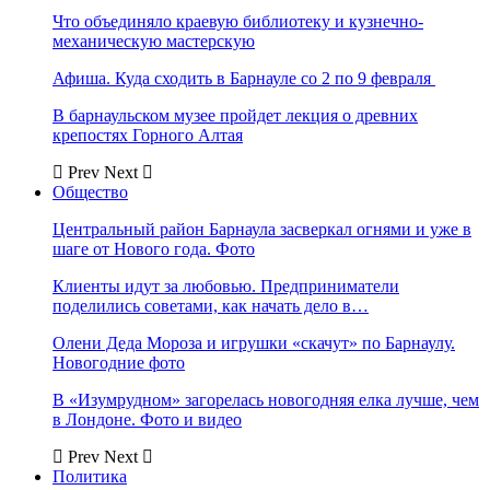
Что объединяло краевую библиотеку и кузнечно-
механическую мастерскую
Афиша. Куда сходить в Барнауле со 2 по 9 февраля
В барнаульском музее пройдет лекция о древних
крепостях Горного Алтая
Prev
Next
Общество
Центральный район Барнаула засверкал огнями и уже в
шаге от Нового года. Фото
Клиенты идут за любовью. Предприниматели
поделились советами, как начать дело в…
Олени Деда Мороза и игрушки «скачут» по Барнаулу.
Новогодние фото
В «Изумрудном» загорелась новогодняя елка лучше, чем
в Лондоне. Фото и видео
Prev
Next
Политика