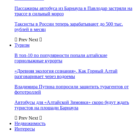
Пассажиры автобуса из Барнаула в Павлодар застряли на
трассе в сильный мороз
Таксисты в России теперь зарабатывают до 500 тыс.
рублей в месяц
Prev
Next
Туризм
В топ-10 по популярности попали алтайские
горнолыжные курорты
«Древняя экология сознания». Как Горный Алтай
разговаривает через водоемы
Владимира Путина попросили защитить турагентов от
фототроллей
Автобусы для «Алтайской Зимовки» скоро будут ждать
туристов на площади Барнаула
Prev
Next
Недвижимость
Интересы