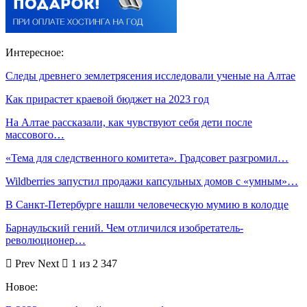
Интересное:
Следы древнего землетрясения исследовали ученые на Алтае
Как прирастет краевой бюджет на 2023 год
На Алтае рассказали, как чувствуют себя дети после
массового…
«Тема для следственного комитета». Градсовет разгромил…
Wildberries запустил продажи капсульных домов с «умным»…
В Санкт-Петербурге нашли человеческую мумию в колодце
Барнаульский гений. Чем отличился изобретатель-
революционер…
Prev
Next
1 из 2 347
Новое: