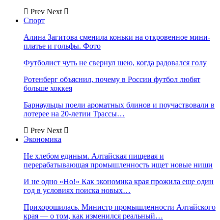
Prev
Next
Спорт
Алина Загитова сменила коньки на откровенное мини-
платье и гольфы. Фото
Футболист чуть не свернул шею, когда радовался голу
Ротенберг объяснил, почему в России футбол любят
больше хоккея
Барнаульцы поели ароматных блинов и поучаствовали в
лотерее на 20-летии Трассы…
Prev
Next
Экономика
Не хлебом единым. Алтайская пищевая и
перерабатывающая промышленность ищет новые ниши
И не одно «Но!» Как экономика края прожила еще один
год в условиях поиска новых…
Прихорошилась. Министр промышленности Алтайского
края — о том, как изменился реальный…