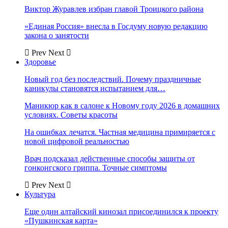
Виктор Журавлев избран главой Троицкого района
«Единая Россия» внесла в Госдуму новую редакцию
закона о занятости
Prev
Next
Здоровье
Новый год без последствий. Почему праздничные
каникулы становятся испытанием для…
Маникюр как в салоне к Новому году 2026 в домашних
условиях. Советы красоты
На ошибках лечатся. Частная медицина примиряется с
новой цифровой реальностью
Врач подсказал действенные способы защиты от
гонконгского гриппа. Точные симптомы
Prev
Next
Культура
Еще один алтайский кинозал присоединился к проекту
«Пушкинская карта»