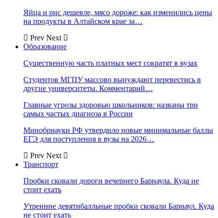
Яйца и рис дешевле, мясо дороже: как изменились цены
на продукты в Алтайском крае за…
Prev
Next
Образование
Существенную часть платных мест сократят в вузах
Студентов МГПУ массово вынуждают перевестись в
другие университеты. Комментарий…
Главные угрозы здоровью школьников: названы три
самых частых диагноза в России
Минобрнауки РФ утвердило новые минимальные баллы
ЕГЭ для поступления в вузы на 2026…
Prev
Next
Транспорт
Пробки сковали дороги вечернего Барнаула. Куда не
стоит ехать
Утренние девятибалльные пробки сковали Барнаул. Куда
не стоит ехать