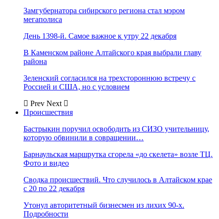
Замгубернатора сибирского региона стал мэром
мегаполиса
День 1398-й. Самое важное к утру 22 декабря
В Каменском районе Алтайского края выбрали главу
района
Зеленский согласился на трехстороннюю встречу с
Россией и США, но с условием
Prev
Next
Происшествия
Бастрыкин поручил освободить из СИЗО учительницу,
которую обвинили в совращении…
Барнаульская маршрутка сгорела «до скелета» возле ТЦ.
Фото и видео
Сводка происшествий. Что случилось в Алтайском крае
с 20 по 22 декабря
Утонул авторитетный бизнесмен из лихих 90-х.
Подробности