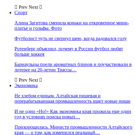
Prev
Next
Спорт
Алина Загитова сменила коньки на откровенное мини-
платье и гольфы. Фото
Футболист чуть не свернул шею, когда радовался голу
Ротенберг объяснил, почему в России футбол любят
больше хоккея
Барнаульцы поели ароматных блинов и поучаствовали в
лотерее на 20-летии Трассы…
Prev
Next
Экономика
Не хлебом единым. Алтайская пищевая и
перерабатывающая промышленность ищет новые ниши
И не одно «Но!» Как экономика края прожила еще один
год в условиях поиска новых…
Прихорошилась. Министр промышленности Алтайского
края — о том, как изменился реальный…