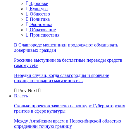
Здоровье
Культура
Общество
Политика
Экономика
Образование
Происшествия
В Славгороде мошенники продолжают обманывать
доверчивых граждан
Россияне выступили за бесплатные переводы средств
самому себе
Нередки случаи, когда славгородцы и яровчане
похищают товар из магазинов и…
Prev
Next
Власть
Сколько проектов заявлено на конкурс Губернаторских
грантов в сфере культуры
Между Алтайским краем и Новосибирской областью
определили точную границу