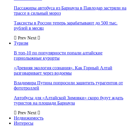
Пассажиры автобуса из Барнаула в Павлодар застряли на
трассе в сильный мороз
Таксисты в России теперь зарабатывают до 500 тыс.
рублей в месяц
Prev
Next
Туризм
В топ-10 по популярности попали алтайские
горнолыжные курорты
«Древняя экология сознания». Как Горный Алтай
разговаривает через водоемы
Владимира Путина попросили защитить турагентов от
фототроллей
Автобусы для «Алтайской Зимовки» скоро будут ждать
туристов на площади Барнаула
Prev
Next
Недвижимость
Интересы