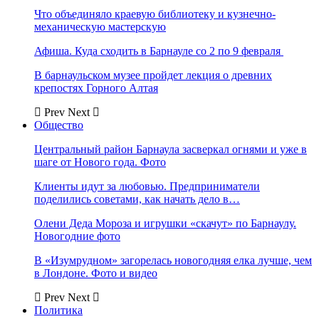
Что объединяло краевую библиотеку и кузнечно-
механическую мастерскую
Афиша. Куда сходить в Барнауле со 2 по 9 февраля
В барнаульском музее пройдет лекция о древних
крепостях Горного Алтая
Prev
Next
Общество
Центральный район Барнаула засверкал огнями и уже в
шаге от Нового года. Фото
Клиенты идут за любовью. Предприниматели
поделились советами, как начать дело в…
Олени Деда Мороза и игрушки «скачут» по Барнаулу.
Новогодние фото
В «Изумрудном» загорелась новогодняя елка лучше, чем
в Лондоне. Фото и видео
Prev
Next
Политика