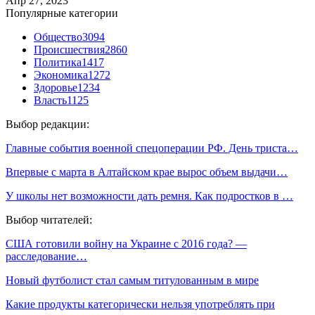
Апр 27, 2023
Популярные категории
Общество
3094
Происшествия
2860
Политика
1417
Экономика
1272
Здоровье
1234
Власть
1125
Выбор редакции:
Главные события военной спецоперации РФ. День триста…
Впервые с марта в Алтайском крае вырос объем выдачи…
У школы нет возможности дать ремня. Как подростков в …
Выбор читателей:
США готовили войну на Украине с 2016 года? —
расследование…
Новый футболист стал самым титулованным в мире
Какие продукты категорически нельзя употреблять при