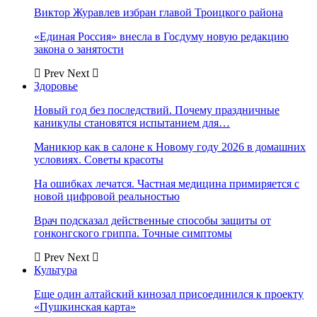
Виктор Журавлев избран главой Троицкого района
«Единая Россия» внесла в Госдуму новую редакцию
закона о занятости
Prev
Next
Здоровье
Новый год без последствий. Почему праздничные
каникулы становятся испытанием для…
Маникюр как в салоне к Новому году 2026 в домашних
условиях. Советы красоты
На ошибках лечатся. Частная медицина примиряется с
новой цифровой реальностью
Врач подсказал действенные способы защиты от
гонконгского гриппа. Точные симптомы
Prev
Next
Культура
Еще один алтайский кинозал присоединился к проекту
«Пушкинская карта»