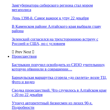
Замгубернатора сибирского региона стал мэром
мегаполиса
День 1398-й. Самое важное к утру 22 декабря
В Каменском районе Алтайского края выбрали главу
района
Зеленский согласился на трехстороннюю встречу с
Россией и США, но с условием
Prev
Next
Происшествия
Бастрыкин поручил освободить из СИЗО учительницу,
которую обвинили в совращении…
Барнаульская маршрутка сгорела «до скелета» возле ТЦ.
Фото и видео
Сводка происшествий. Что случилось в Алтайском крае
с 20 по 22 декабря
Утонул авторитетный бизнесмен из лихих 90-х.
Подробности