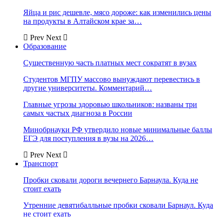
Яйца и рис дешевле, мясо дороже: как изменились цены
на продукты в Алтайском крае за…
Prev
Next
Образование
Существенную часть платных мест сократят в вузах
Студентов МГПУ массово вынуждают перевестись в
другие университеты. Комментарий…
Главные угрозы здоровью школьников: названы три
самых частых диагноза в России
Минобрнауки РФ утвердило новые минимальные баллы
ЕГЭ для поступления в вузы на 2026…
Prev
Next
Транспорт
Пробки сковали дороги вечернего Барнаула. Куда не
стоит ехать
Утренние девятибалльные пробки сковали Барнаул. Куда
не стоит ехать