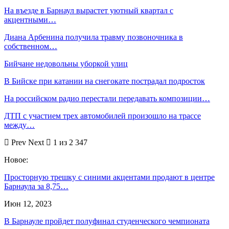
На въезде в Барнаул вырастет уютный квартал с
акцентными…
Диана Арбенина получила травму позвоночника в
собственном…
Бийчане недовольны уборкой улиц
В Бийске при катании на снегокате пострадал подросток
На российском радио перестали передавать композиции…
ДТП с участием трех автомобилей произошло на трассе
между…
Prev
Next
1 из 2 347
Новое:
Просторную трешку с синими акцентами продают в центре
Барнаула за 8,75…
Июн 12, 2023
В Барнауле пройдет полуфинал студенческого чемпионата