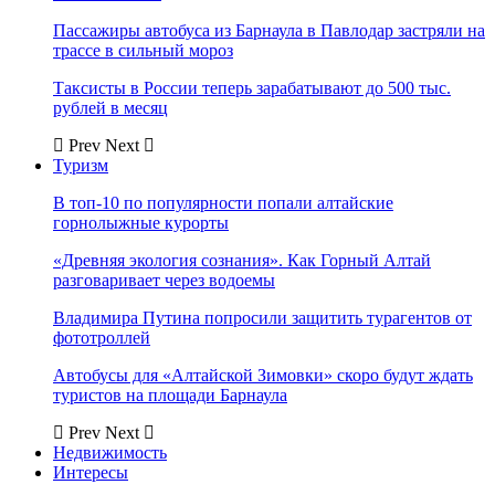
Пассажиры автобуса из Барнаула в Павлодар застряли на
трассе в сильный мороз
Таксисты в России теперь зарабатывают до 500 тыс.
рублей в месяц
Prev
Next
Туризм
В топ-10 по популярности попали алтайские
горнолыжные курорты
«Древняя экология сознания». Как Горный Алтай
разговаривает через водоемы
Владимира Путина попросили защитить турагентов от
фототроллей
Автобусы для «Алтайской Зимовки» скоро будут ждать
туристов на площади Барнаула
Prev
Next
Недвижимость
Интересы