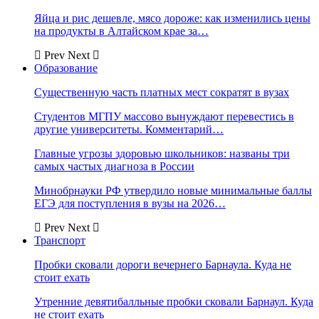
Яйца и рис дешевле, мясо дороже: как изменились цены
на продукты в Алтайском крае за…
Prev
Next
Образование
Существенную часть платных мест сократят в вузах
Студентов МГПУ массово вынуждают перевестись в
другие университеты. Комментарий…
Главные угрозы здоровью школьников: названы три
самых частых диагноза в России
Минобрнауки РФ утвердило новые минимальные баллы
ЕГЭ для поступления в вузы на 2026…
Prev
Next
Транспорт
Пробки сковали дороги вечернего Барнаула. Куда не
стоит ехать
Утренние девятибалльные пробки сковали Барнаул. Куда
не стоит ехать