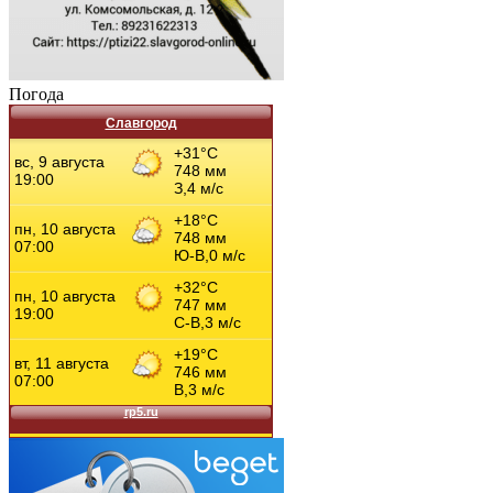
Погода
Славгород