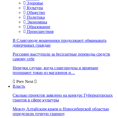
Здоровье
Культура
Общество
Политика
Экономика
Образование
Происшествия
В Славгороде мошенники продолжают обманывать
доверчивых граждан
Россияне выступили за бесплатные переводы средств
самому себе
Нередки случаи, когда славгородцы и яровчане
похищают товар из магазинов и…
Prev
Next
Власть
Сколько проектов заявлено на конкурс Губернаторских
грантов в сфере культуры
Между Алтайским краем и Новосибирской областью
определили точную границу