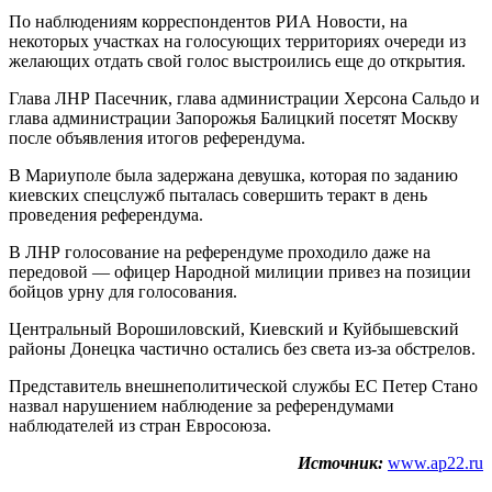
По наблюдениям корреспондентов РИА Новости, на
некоторых участках на голосующих территориях очереди из
желающих отдать свой голос выстроились еще до открытия.
Глава ЛНР Пасечник, глава администрации Херсона Сальдо и
глава администрации Запорожья Балицкий посетят Москву
после объявления итогов референдума.
В Мариуполе была задержана девушка, которая по заданию
киевских спецслужб пыталась совершить теракт в день
проведения референдума.
В ЛНР голосование на референдуме проходило даже на
передовой — офицер Народной милиции привез на позиции
бойцов урну для голосования.
Центральный Ворошиловский, Киевский и Куйбышевский
районы Донецка частично остались без света из-за обстрелов.
Представитель внешнеполитической службы ЕС Петер Стано
назвал нарушением наблюдение за референдумами
наблюдателей из стран Евросоюза.
Источник:
www.ap22.ru