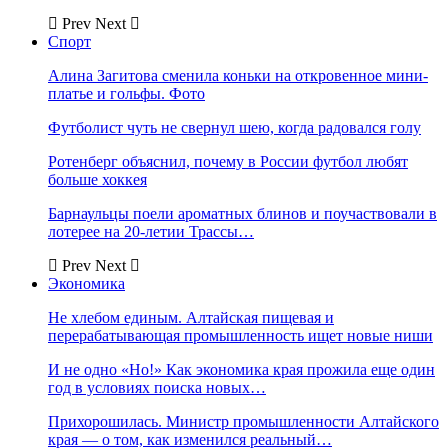
Prev
Next
Спорт
Алина Загитова сменила коньки на откровенное мини-
платье и гольфы. Фото
Футболист чуть не свернул шею, когда радовался голу
Ротенберг объяснил, почему в России футбол любят
больше хоккея
Барнаульцы поели ароматных блинов и поучаствовали в
лотерее на 20-летии Трассы…
Prev
Next
Экономика
Не хлебом единым. Алтайская пищевая и
перерабатывающая промышленность ищет новые ниши
И не одно «Но!» Как экономика края прожила еще один
год в условиях поиска новых…
Прихорошилась. Министр промышленности Алтайского
края — о том, как изменился реальный…