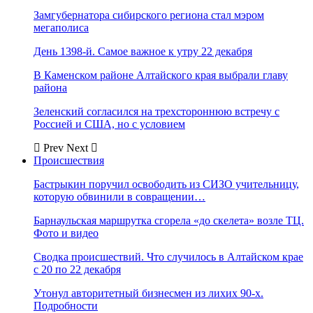
Замгубернатора сибирского региона стал мэром
мегаполиса
День 1398-й. Самое важное к утру 22 декабря
В Каменском районе Алтайского края выбрали главу
района
Зеленский согласился на трехстороннюю встречу с
Россией и США, но с условием
Prev
Next
Происшествия
Бастрыкин поручил освободить из СИЗО учительницу,
которую обвинили в совращении…
Барнаульская маршрутка сгорела «до скелета» возле ТЦ.
Фото и видео
Сводка происшествий. Что случилось в Алтайском крае
с 20 по 22 декабря
Утонул авторитетный бизнесмен из лихих 90-х.
Подробности