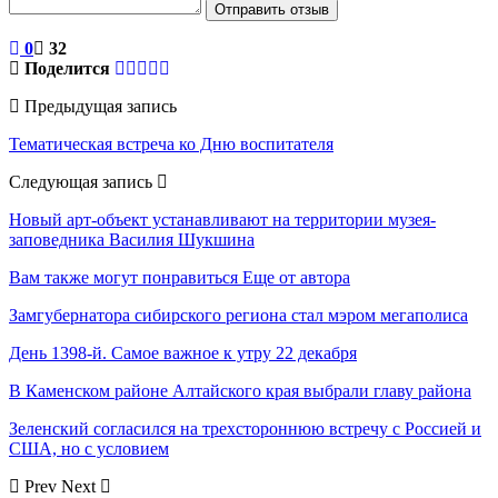
Отправить отзыв
0
32
Поделится
Предыдущая запись
Тематическая встреча ко Дню воспитателя
Следующая запись
Новый арт-объект устанавливают на территории музея-
заповедника Василия Шукшина
Вам также могут понравиться
Еще от автора
Замгубернатора сибирского региона стал мэром мегаполиса
День 1398-й. Самое важное к утру 22 декабря
В Каменском районе Алтайского края выбрали главу района
Зеленский согласился на трехстороннюю встречу с Россией и
США, но с условием
Prev
Next