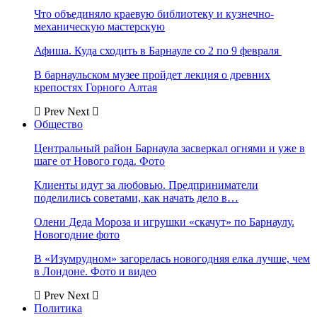
Что объединяло краевую библиотеку и кузнечно-
механическую мастерскую
Афиша. Куда сходить в Барнауле со 2 по 9 февраля
В барнаульском музее пройдет лекция о древних
крепостях Горного Алтая
Prev
Next
Общество
Центральный район Барнаула засверкал огнями и уже в
шаге от Нового года. Фото
Клиенты идут за любовью. Предприниматели
поделились советами, как начать дело в…
Олени Деда Мороза и игрушки «скачут» по Барнаулу.
Новогодние фото
В «Изумрудном» загорелась новогодняя елка лучше, чем
в Лондоне. Фото и видео
Prev
Next
Политика