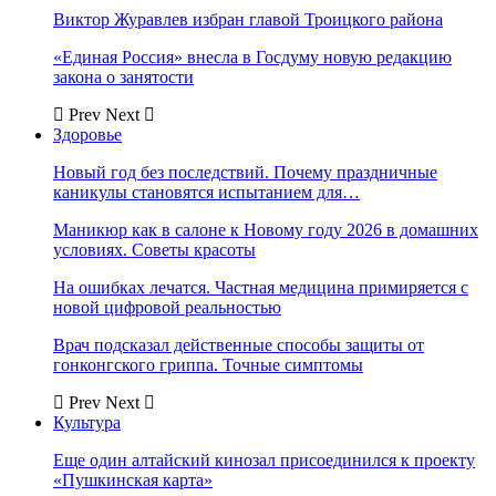
Виктор Журавлев избран главой Троицкого района
«Единая Россия» внесла в Госдуму новую редакцию
закона о занятости
Prev
Next
Здоровье
Новый год без последствий. Почему праздничные
каникулы становятся испытанием для…
Маникюр как в салоне к Новому году 2026 в домашних
условиях. Советы красоты
На ошибках лечатся. Частная медицина примиряется с
новой цифровой реальностью
Врач подсказал действенные способы защиты от
гонконгского гриппа. Точные симптомы
Prev
Next
Культура
Еще один алтайский кинозал присоединился к проекту
«Пушкинская карта»