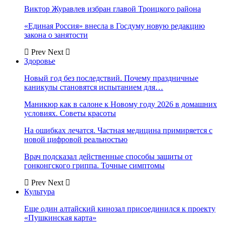
Виктор Журавлев избран главой Троицкого района
«Единая Россия» внесла в Госдуму новую редакцию
закона о занятости
Prev
Next
Здоровье
Новый год без последствий. Почему праздничные
каникулы становятся испытанием для…
Маникюр как в салоне к Новому году 2026 в домашних
условиях. Советы красоты
На ошибках лечатся. Частная медицина примиряется с
новой цифровой реальностью
Врач подсказал действенные способы защиты от
гонконгского гриппа. Точные симптомы
Prev
Next
Культура
Еще один алтайский кинозал присоединился к проекту
«Пушкинская карта»