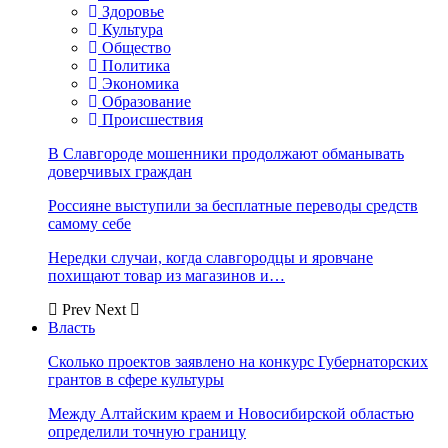
Здоровье
Культура
Общество
Политика
Экономика
Образование
Происшествия
В Славгороде мошенники продолжают обманывать
доверчивых граждан
Россияне выступили за бесплатные переводы средств
самому себе
Нередки случаи, когда славгородцы и яровчане
похищают товар из магазинов и…
Prev
Next
Власть
Сколько проектов заявлено на конкурс Губернаторских
грантов в сфере культуры
Между Алтайским краем и Новосибирской областью
определили точную границу