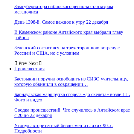
Замгубернатора сибирского региона стал мэром
мегаполиса
День 1398-й. Самое важное к утру 22 декабря
В Каменском районе Алтайского края выбрали главу
района
Зеленский согласился на трехстороннюю встречу с
Россией и США, но с условием
Prev
Next
Происшествия
Бастрыкин поручил освободить из СИЗО учительницу,
которую обвинили в совращении…
Барнаульская маршрутка сгорела «до скелета» возле ТЦ.
Фото и видео
Сводка происшествий. Что случилось в Алтайском крае
с 20 по 22 декабря
Утонул авторитетный бизнесмен из лихих 90-х.
Подробности