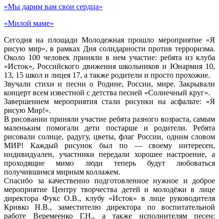
«Мы дарим вам свои сердца»
«Милой маме»
Сегодня на площади Молодежная прошло мероприятие «Я
рисую мир», в рамках Дня солидарности против терроризма.
Около 100 человек приняли в нем участие: ребята из клуба
«Исток», Российского движения школьников и Юнармия 10,
13, 15 школ и лицея 17, а также родители и просто прохожие.
Звучали стихи и песни о Родине, России, мире. Закрывали
концерт всем известной с детства песней «Солнечный круг».
Завершением мероприятия стали рисунки на асфальте: «Я
рисую Мир!».
В рисовании приняли участие ребята разного возраста, самым
маленьким помогали дети постарше и родители. Ребята
рисовали солнце, радугу, цветы, флаг России, одним словом
МИР! Каждый рисунок был по — своему интересен,
индивидуален, участники передали хорошее настроение, а
проходящие мимо люди теперь будут любоваться
получившимся мирным коллажем.
Спасибо за качественно подготовленное нужное и доброе
мероприятие Центру творчества детей и молодёжи в лице
директора Фукс О.В., клубу «Исток» в лице руководителя
Кривко Н.В., заместителю директора по воспитательной
работе Веремеенко Г.Н., а также исполнителям песен: