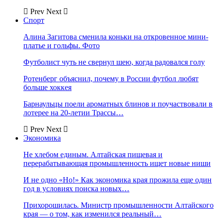
Prev
Next
Спорт
Алина Загитова сменила коньки на откровенное мини-
платье и гольфы. Фото
Футболист чуть не свернул шею, когда радовался голу
Ротенберг объяснил, почему в России футбол любят
больше хоккея
Барнаульцы поели ароматных блинов и поучаствовали в
лотерее на 20-летии Трассы…
Prev
Next
Экономика
Не хлебом единым. Алтайская пищевая и
перерабатывающая промышленность ищет новые ниши
И не одно «Но!» Как экономика края прожила еще один
год в условиях поиска новых…
Прихорошилась. Министр промышленности Алтайского
края — о том, как изменился реальный…