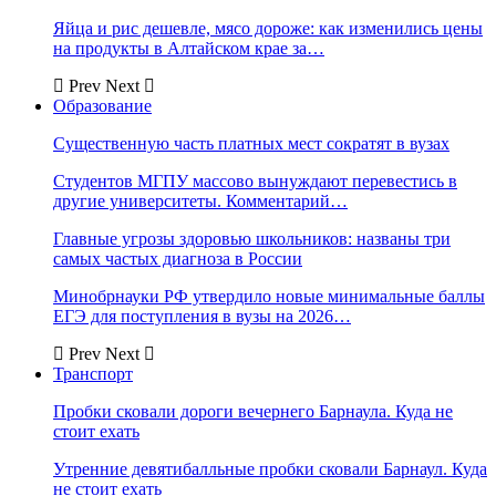
Яйца и рис дешевле, мясо дороже: как изменились цены
на продукты в Алтайском крае за…
Prev
Next
Образование
Существенную часть платных мест сократят в вузах
Студентов МГПУ массово вынуждают перевестись в
другие университеты. Комментарий…
Главные угрозы здоровью школьников: названы три
самых частых диагноза в России
Минобрнауки РФ утвердило новые минимальные баллы
ЕГЭ для поступления в вузы на 2026…
Prev
Next
Транспорт
Пробки сковали дороги вечернего Барнаула. Куда не
стоит ехать
Утренние девятибалльные пробки сковали Барнаул. Куда
не стоит ехать