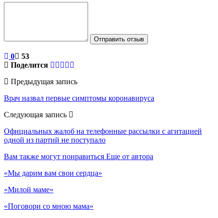
Отправить отзыв
0
53
Поделится
Предыдущая запись
Врач назвал первые симптомы коронавируса
Следующая запись
Официальных жалоб на телефонные рассылки с агитацией
одной из партий не поступало
Вам также могут понравиться
Еще от автора
«Мы дарим вам свои сердца»
«Милой маме»
«Поговори со мною мама»