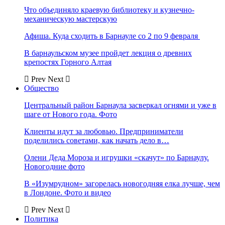
Что объединяло краевую библиотеку и кузнечно-
механическую мастерскую
Афиша. Куда сходить в Барнауле со 2 по 9 февраля
В барнаульском музее пройдет лекция о древних
крепостях Горного Алтая
Prev
Next
Общество
Центральный район Барнаула засверкал огнями и уже в
шаге от Нового года. Фото
Клиенты идут за любовью. Предприниматели
поделились советами, как начать дело в…
Олени Деда Мороза и игрушки «скачут» по Барнаулу.
Новогодние фото
В «Изумрудном» загорелась новогодняя елка лучше, чем
в Лондоне. Фото и видео
Prev
Next
Политика