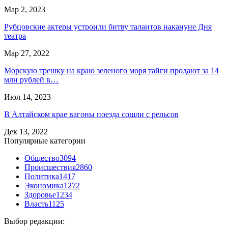
Мар 2, 2023
Рубцовские актеры устроили битву талантов накануне Дня
театра
Мар 27, 2022
Морскую трешку на краю зеленого моря тайги продают за 14
млн рублей в…
Июл 14, 2023
В Алтайском крае вагоны поезда сошли с рельсов
Дек 13, 2022
Популярные категории
Общество
3094
Происшествия
2860
Политика
1417
Экономика
1272
Здоровье
1234
Власть
1125
Выбор редакции: