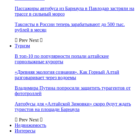
Пассажиры автобуса из Барнаула в Павлодар застряли на
трассе в сильный мороз
Таксисты в России теперь зарабатывают до 500 тыс.
рублей в месяц
Prev
Next
Туризм
В топ-10 по популярности попали алтайские
горнолыжные курорты
«Древняя экология сознания». Как Горный Алтай
разговаривает через водоемы
Владимира Путина попросили защитить турагентов от
фототроллей
Автобусы для «Алтайской Зимовки» скоро будут ждать
туристов на площади Барнаула
Prev
Next
Недвижимость
Интересы