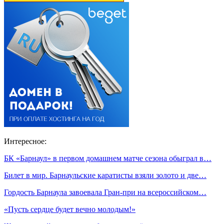
Интересное:
БК «Барнаул» в первом домашнем матче сезона обыграл в…
Билет в мир. Барнаульские каратисты взяли золото и две…
Гордость Барнаула завоевала Гран-при на всероссийском…
«Пусть сердце будет вечно молодым!»