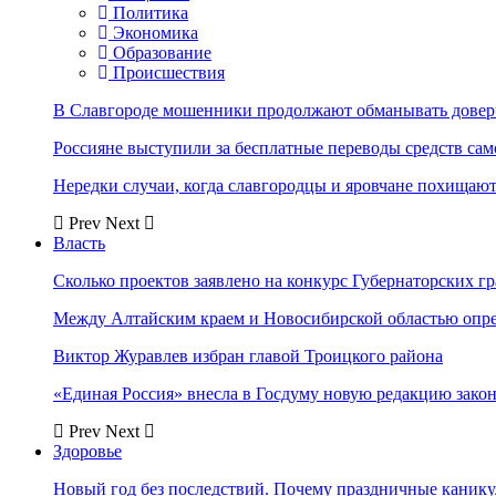
Политика
Экономика
Образование
Происшествия
В Славгороде мошенники продолжают обманывать довер
Россияне выступили за бесплатные переводы средств сам
Нередки случаи, когда славгородцы и яровчане похищают
Prev
Next
Власть
Сколько проектов заявлено на конкурс Губернаторских гр
Между Алтайским краем и Новосибирской областью опр
Виктор Журавлев избран главой Троицкого района
«Единая Россия» внесла в Госдуму новую редакцию закон
Prev
Next
Здоровье
Новый год без последствий. Почему праздничные каник