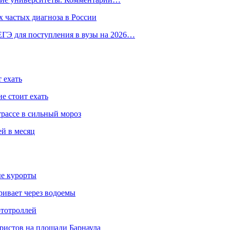
 частых диагноза в России
ГЭ для поступления в вузы на 2026…
 ехать
е стоит ехать
трассе в сильный мороз
ей в месяц
ые курорты
ривает через водоемы
ототроллей
ристов на площади Барнаула