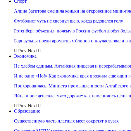
Спорт
Алина Загитова сменила коньки на откровенное мини-пл
Футболист чуть не свернул шею, когда радовался голу
Ротенберг объяснил, почему в России футбол любят боль
Барнаульцы поели ароматных блинов и поучаствовали в 
Prev
Next
Экономика
Не хлебом единым. Алтайская пищевая и перерабатыва
И не одно «Но!» Как экономика края прожила еще один 
Прихорошилась. Министр промышленности Алтайского к
Яйца и рис дешевле, мясо дороже: как изменились цены 
Prev
Next
Образование
Существенную часть платных мест сократят в вузах
Студентов МГПУ массово вынуждают перевестись в дру