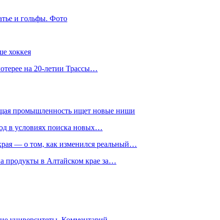
атье и гольфы. Фото
ше хоккея
лотерее на 20-летии Трассы…
ющая промышленность ищет новые ниши
год в условиях поиска новых…
рая — о том, как изменился реальный…
на продукты в Алтайском крае за…
гие университеты. Комментарий…