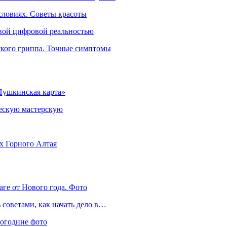
словиях. Советы красоты
овой цифровой реальностью
ского гриппа. Точные симптомы
Пушкинская карта»
ческую мастерскую
ях Горного Алтая
аге от Нового года. Фото
советами, как начать дело в…
вогодние фото