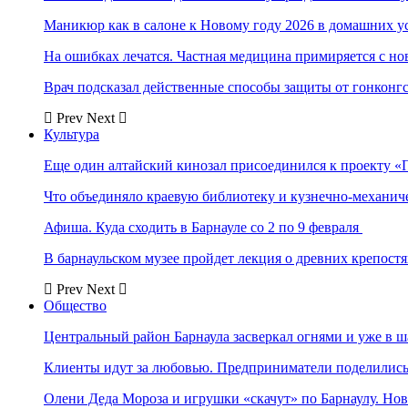
Маникюр как в салоне к Новому году 2026 в домашних у
На ошибках лечатся. Частная медицина примиряется с н
Врач подсказал действенные способы защиты от гонконг
Prev
Next
Культура
Еще один алтайский кинозал присоединился к проекту «
Что объединяло краевую библиотеку и кузнечно-механи
Афиша. Куда сходить в Барнауле со 2 по 9 февраля
В барнаульском музее пройдет лекция о древних крепост
Prev
Next
Общество
Центральный район Барнаула засверкал огнями и уже в ш
Клиенты идут за любовью. Предприниматели поделились 
Олени Деда Мороза и игрушки «скачут» по Барнаулу. Но