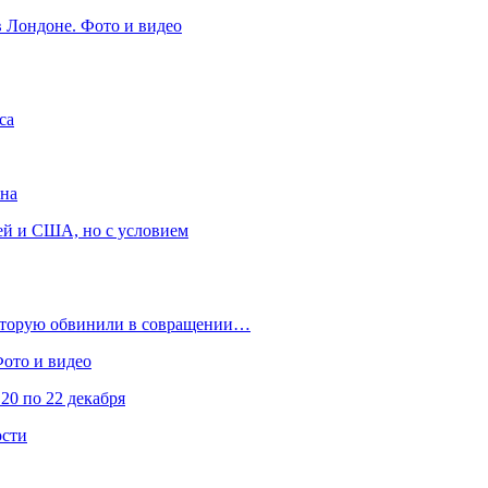
в Лондоне. Фото и видео
са
она
ей и США, но с условием
которую обвинили в совращении…
Фото и видео
20 по 22 декабря
ости