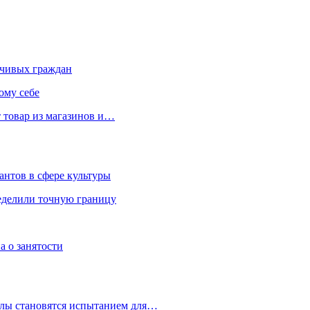
чивых граждан
ому себе
 товар из магазинов и…
антов в сфере культуры
еделили точную границу
а о занятости
улы становятся испытанием для…