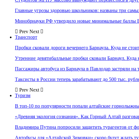
Главные угрозы здоровью школьников: названы три самых
Минобрнауки РФ утвердило новые минимальные баллы Е
Prev
Next
Транспорт
Пробки сковали дороги вечернего Барнаула. Куда не стоит
Утренние девятибалльные пробки сковали Барнаул. Куда н
Пассажиры автобуса из Барнаула в Павлодар застряли на 
Таксисты в России теперь зарабатывают до 500 тыс. рубл
Prev
Next
Туризм
В топ-10 по популярности попали алтайские горнолыжн
«Древняя экология сознания». Как Горный Алтай разгова
Владимира Путина попросили защитить турагентов от ф
Автобусы для «Алтайской Зимовки» скоро будут ждать ту