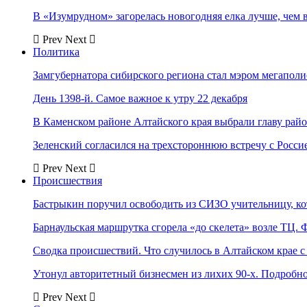
В «Изумрудном» загорелась новогодняя елка лучше, чем 
Prev
Next
Политика
Замгубернатора сибирского региона стал мэром мегаполи
День 1398-й. Самое важное к утру 22 декабря
В Каменском районе Алтайского края выбрали главу рай
Зеленский согласился на трехстороннюю встречу с Росси
Prev
Next
Происшествия
Бастрыкин поручил освободить из СИЗО учительницу, 
Барнаульская маршрутка сгорела «до скелета» возле ТЦ. 
Сводка происшествий. Что случилось в Алтайском крае с 
Утонул авторитетный бизнесмен из лихих 90-х. Подробн
Prev
Next