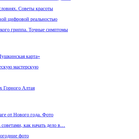
словиях. Советы красоты
овой цифровой реальностью
ского гриппа. Точные симптомы
Пушкинская карта»
ческую мастерскую
ях Горного Алтая
аге от Нового года. Фото
советами, как начать дело в…
вогодние фото