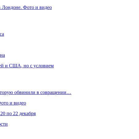
в Лондоне. Фото и видео
са
она
ей и США, но с условием
которую обвинили в совращении…
Фото и видео
20 по 22 декабря
ости