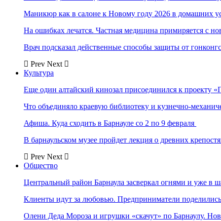
Маникюр как в салоне к Новому году 2026 в домашних у
На ошибках лечатся. Частная медицина примиряется с н
Врач подсказал действенные способы защиты от гонконг
Prev
Next
Культура
Еще один алтайский кинозал присоединился к проекту «
Что объединяло краевую библиотеку и кузнечно-механи
Афиша. Куда сходить в Барнауле со 2 по 9 февраля
В барнаульском музее пройдет лекция о древних крепост
Prev
Next
Общество
Центральный район Барнаула засверкал огнями и уже в ш
Клиенты идут за любовью. Предприниматели поделились 
Олени Деда Мороза и игрушки «скачут» по Барнаулу. Но