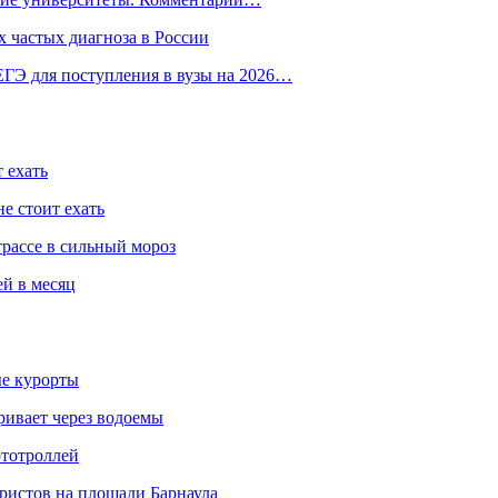
 частых диагноза в России
ГЭ для поступления в вузы на 2026…
 ехать
е стоит ехать
трассе в сильный мороз
ей в месяц
ые курорты
ривает через водоемы
ототроллей
ристов на площади Барнаула