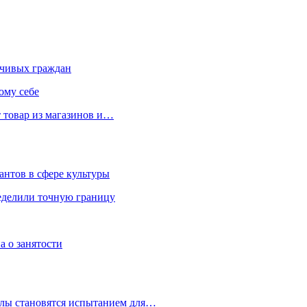
чивых граждан
ому себе
 товар из магазинов и…
антов в сфере культуры
еделили точную границу
а о занятости
улы становятся испытанием для…