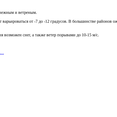
снежным и ветреным.
т варьироваться от -7 до -12 градусов. В большинстве районов о
ня возможен снег, а также ветер порывами до 10-15 м/с.
т…