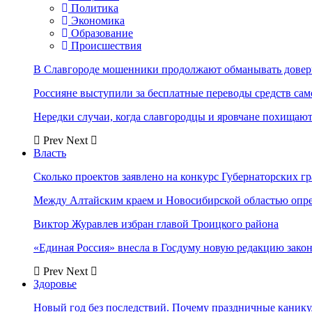
Политика
Экономика
Образование
Происшествия
В Славгороде мошенники продолжают обманывать довер
Россияне выступили за бесплатные переводы средств сам
Нередки случаи, когда славгородцы и яровчане похищают
Prev
Next
Власть
Сколько проектов заявлено на конкурс Губернаторских гр
Между Алтайским краем и Новосибирской областью опр
Виктор Журавлев избран главой Троицкого района
«Единая Россия» внесла в Госдуму новую редакцию закон
Prev
Next
Здоровье
Новый год без последствий. Почему праздничные каник