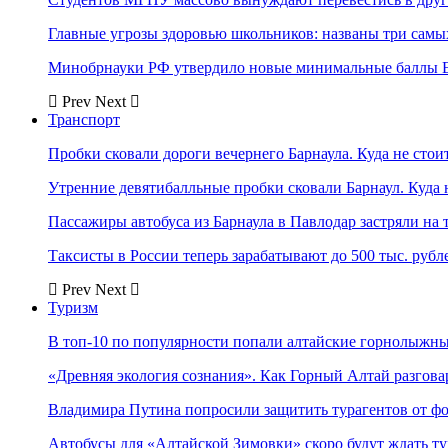
Главные угрозы здоровью школьников: названы три самых
Минобрнауки РФ утвердило новые минимальные баллы Е
Prev
Next
Транспорт
Пробки сковали дороги вечернего Барнаула. Куда не стоит
Утренние девятибалльные пробки сковали Барнаул. Куда н
Пассажиры автобуса из Барнаула в Павлодар застряли на 
Таксисты в России теперь зарабатывают до 500 тыс. рубл
Prev
Next
Туризм
В топ-10 по популярности попали алтайские горнолыжн
«Древняя экология сознания». Как Горный Алтай разгова
Владимира Путина попросили защитить турагентов от ф
Автобусы для «Алтайской Зимовки» скоро будут ждать ту