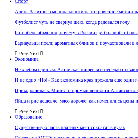
Спорт
Алина Загитова сменила коньки на откровенное мини-пл
Футболист чуть не свернул шею, когда радовался голу
Ротенберг объяснил, почему в России футбол любят боль
Барнаульцы поели ароматных блинов и поучаствовали в 
Prev
Next
Экономика
Не хлебом единым. Алтайская пищевая и перерабатыва
И не одно «Но!» Как экономика края прожила еще один 
Прихорошилась. Министр промышленности Алтайского к
Яйца и рис дешевле, мясо дороже: как изменились цены 
Prev
Next
Образование
Существенную часть платных мест сократят в вузах
Студентов МГПУ массово вынуждают перевестись в дру