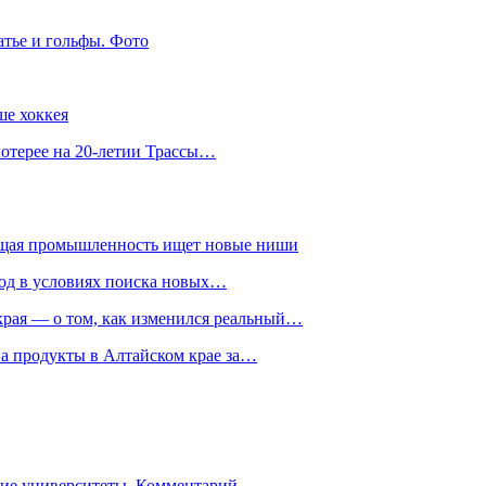
атье и гольфы. Фото
ше хоккея
лотерее на 20-летии Трассы…
ющая промышленность ищет новые ниши
год в условиях поиска новых…
рая — о том, как изменился реальный…
на продукты в Алтайском крае за…
гие университеты. Комментарий…