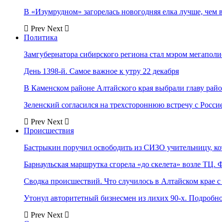
В «Изумрудном» загорелась новогодняя елка лучше, чем 
Prev
Next
Политика
Замгубернатора сибирского региона стал мэром мегаполи
День 1398-й. Самое важное к утру 22 декабря
В Каменском районе Алтайского края выбрали главу рай
Зеленский согласился на трехстороннюю встречу с Росси
Prev
Next
Происшествия
Бастрыкин поручил освободить из СИЗО учительницу, 
Барнаульская маршрутка сгорела «до скелета» возле ТЦ. 
Сводка происшествий. Что случилось в Алтайском крае с 
Утонул авторитетный бизнесмен из лихих 90-х. Подробн
Prev
Next