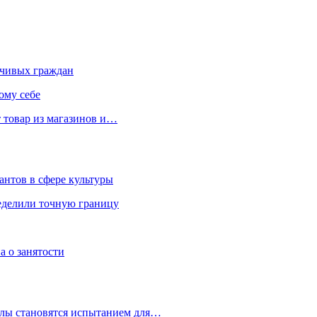
чивых граждан
ому себе
 товар из магазинов и…
антов в сфере культуры
еделили точную границу
а о занятости
улы становятся испытанием для…