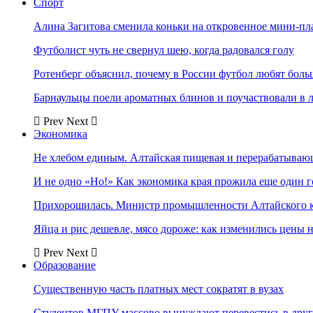
Спорт
Алина Загитова сменила коньки на откровенное мини-пл
Футболист чуть не свернул шею, когда радовался голу
Ротенберг объяснил, почему в России футбол любят боль
Барнаульцы поели ароматных блинов и поучаствовали в 
Prev
Next
Экономика
Не хлебом единым. Алтайская пищевая и перерабатыва
И не одно «Но!» Как экономика края прожила еще один 
Прихорошилась. Министр промышленности Алтайского к
Яйца и рис дешевле, мясо дороже: как изменились цены 
Prev
Next
Образование
Существенную часть платных мест сократят в вузах
Студентов МГПУ массово вынуждают перевестись в дру