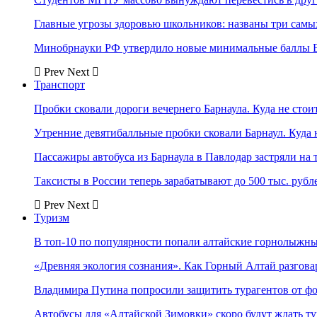
Главные угрозы здоровью школьников: названы три самых
Минобрнауки РФ утвердило новые минимальные баллы Е
Prev
Next
Транспорт
Пробки сковали дороги вечернего Барнаула. Куда не стоит
Утренние девятибалльные пробки сковали Барнаул. Куда н
Пассажиры автобуса из Барнаула в Павлодар застряли на 
Таксисты в России теперь зарабатывают до 500 тыс. рубл
Prev
Next
Туризм
В топ-10 по популярности попали алтайские горнолыжн
«Древняя экология сознания». Как Горный Алтай разгова
Владимира Путина попросили защитить турагентов от ф
Автобусы для «Алтайской Зимовки» скоро будут ждать ту