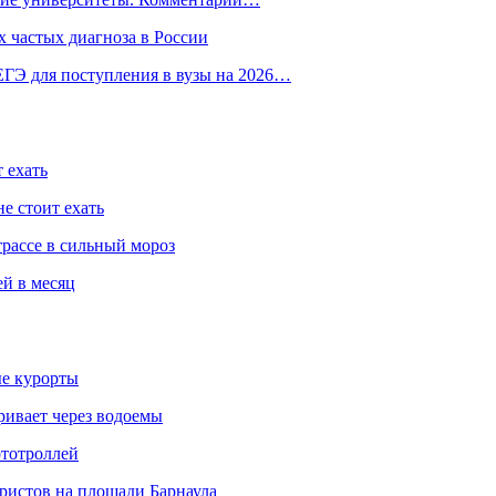
 частых диагноза в России
ГЭ для поступления в вузы на 2026…
 ехать
е стоит ехать
трассе в сильный мороз
ей в месяц
ые курорты
ривает через водоемы
ототроллей
ристов на площади Барнаула