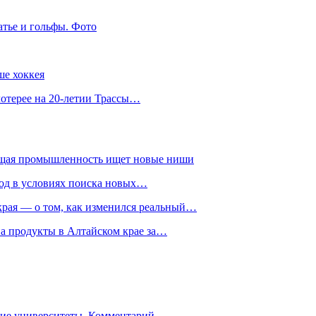
атье и гольфы. Фото
ше хоккея
лотерее на 20-летии Трассы…
ющая промышленность ищет новые ниши
год в условиях поиска новых…
рая — о том, как изменился реальный…
на продукты в Алтайском крае за…
гие университеты. Комментарий…