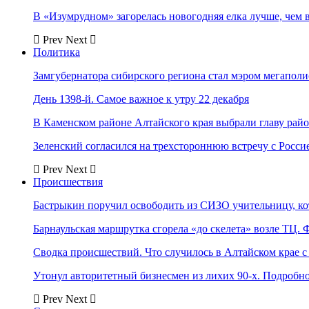
В «Изумрудном» загорелась новогодняя елка лучше, чем 
Prev
Next
Политика
Замгубернатора сибирского региона стал мэром мегаполи
День 1398-й. Самое важное к утру 22 декабря
В Каменском районе Алтайского края выбрали главу рай
Зеленский согласился на трехстороннюю встречу с Росси
Prev
Next
Происшествия
Бастрыкин поручил освободить из СИЗО учительницу, 
Барнаульская маршрутка сгорела «до скелета» возле ТЦ. 
Сводка происшествий. Что случилось в Алтайском крае с 
Утонул авторитетный бизнесмен из лихих 90-х. Подробн
Prev
Next