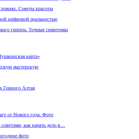
словиях. Советы красоты
овой цифровой реальностью
ского гриппа. Точные симптомы
Пушкинская карта»
ческую мастерскую
ях Горного Алтая
аге от Нового года. Фото
советами, как начать дело в…
вогодние фото