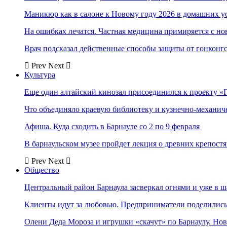
Маникюр как в салоне к Новому году 2026 в домашних у
На ошибках лечатся. Частная медицина примиряется с н
Врач подсказал действенные способы защиты от гонконг
Prev
Next
Культура
Еще один алтайский кинозал присоединился к проекту «
Что объединяло краевую библиотеку и кузнечно-механи
Афиша. Куда сходить в Барнауле со 2 по 9 февраля
В барнаульском музее пройдет лекция о древних крепост
Prev
Next
Общество
Центральный район Барнаула засверкал огнями и уже в ш
Клиенты идут за любовью. Предприниматели поделились 
Олени Деда Мороза и игрушки «скачут» по Барнаулу. Но