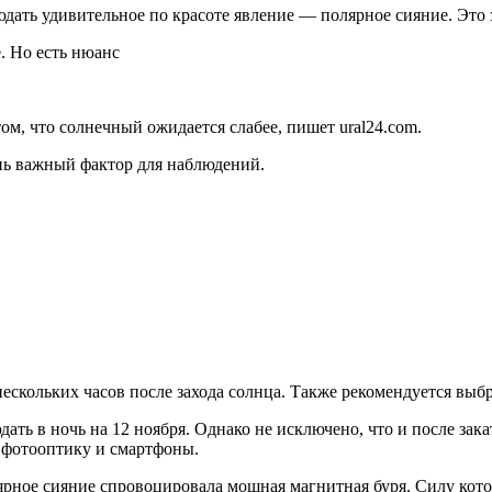
дать удивительное по красоте явление — полярное сияние. Это 
 том, что солнечный ожидается слабее, пишет ural24.com.
нь важный фактор для наблюдений.
скольких часов после захода солнца. Также рекомендуется выбра
ь в ночь на 12 ноября. Однако не исключено, что и после заката
е фотооптику и смартфоны.
лярное сияние спровоцировала мощная магнитная буря. Силу кот