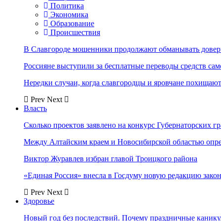
Политика
Экономика
Образование
Происшествия
В Славгороде мошенники продолжают обманывать довер
Россияне выступили за бесплатные переводы средств сам
Нередки случаи, когда славгородцы и яровчане похищают
Prev
Next
Власть
Сколько проектов заявлено на конкурс Губернаторских гр
Между Алтайским краем и Новосибирской областью опр
Виктор Журавлев избран главой Троицкого района
«Единая Россия» внесла в Госдуму новую редакцию закон
Prev
Next
Здоровье
Новый год без последствий. Почему праздничные каник