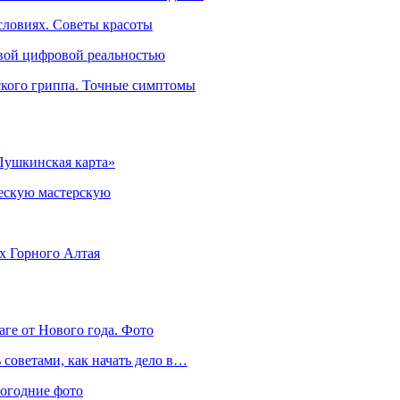
словиях. Советы красоты
овой цифровой реальностью
ского гриппа. Точные симптомы
Пушкинская карта»
ческую мастерскую
ях Горного Алтая
аге от Нового года. Фото
советами, как начать дело в…
вогодние фото