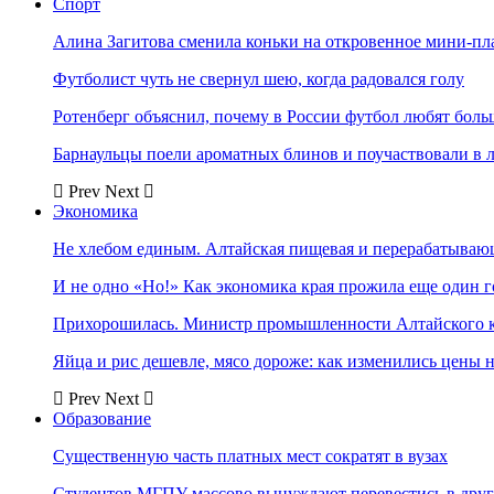
Спорт
Алина Загитова сменила коньки на откровенное мини-пл
Футболист чуть не свернул шею, когда радовался голу
Ротенберг объяснил, почему в России футбол любят боль
Барнаульцы поели ароматных блинов и поучаствовали в 
Prev
Next
Экономика
Не хлебом единым. Алтайская пищевая и перерабатыва
И не одно «Но!» Как экономика края прожила еще один 
Прихорошилась. Министр промышленности Алтайского к
Яйца и рис дешевле, мясо дороже: как изменились цены 
Prev
Next
Образование
Существенную часть платных мест сократят в вузах
Студентов МГПУ массово вынуждают перевестись в дру