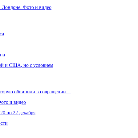
в Лондоне. Фото и видео
са
она
ей и США, но с условием
которую обвинили в совращении…
Фото и видео
20 по 22 декабря
ости