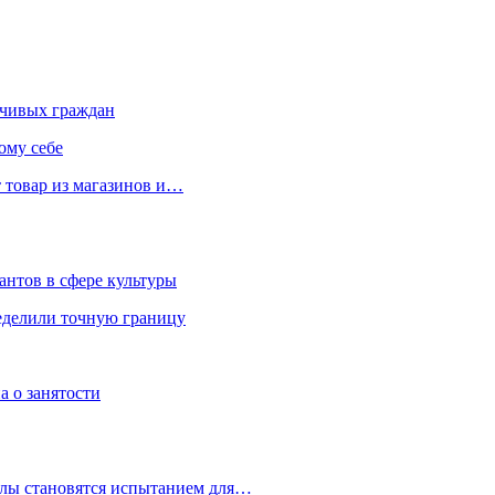
чивых граждан
ому себе
 товар из магазинов и…
антов в сфере культуры
еделили точную границу
а о занятости
улы становятся испытанием для…