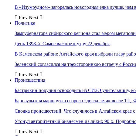
В «Изумрудном» загорелась новогодняя елка лучше, чем 
Prev
Next
Политика
Замгубернатора сибирского региона стал мэром мегаполи
День 1398-й. Самое важное к утру 22 декабря
В Каменском районе Алтайского края выбрали главу рай
Зеленский согласился на трехстороннюю встречу с Росси
Prev
Next
Происшествия
Бастрыкин поручил освободить из СИЗО учительницу, 
Барнаульская маршрутка сгорела «до скелета» возле ТЦ. 
Сводка происшествий. Что случилось в Алтайском крае с 
Утонул авторитетный бизнесмен из лихих 90-х. Подробн
Prev
Next