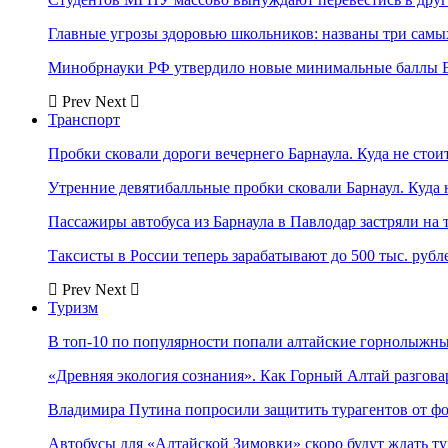
Главные угрозы здоровью школьников: названы три самых
Минобрнауки РФ утвердило новые минимальные баллы Е
Prev
Next
Транспорт
Пробки сковали дороги вечернего Барнаула. Куда не стоит
Утренние девятибалльные пробки сковали Барнаул. Куда н
Пассажиры автобуса из Барнаула в Павлодар застряли на 
Таксисты в России теперь зарабатывают до 500 тыс. рубл
Prev
Next
Туризм
В топ-10 по популярности попали алтайские горнолыжн
«Древняя экология сознания». Как Горный Алтай разгова
Владимира Путина попросили защитить турагентов от ф
Автобусы для «Алтайской Зимовки» скоро будут ждать ту