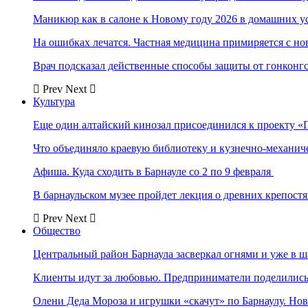
Маникюр как в салоне к Новому году 2026 в домашних у
На ошибках лечатся. Частная медицина примиряется с н
Врач подсказал действенные способы защиты от гонконг
Prev
Next
Культура
Еще один алтайский кинозал присоединился к проекту «
Что объединяло краевую библиотеку и кузнечно-механи
Афиша. Куда сходить в Барнауле со 2 по 9 февраля
В барнаульском музее пройдет лекция о древних крепост
Prev
Next
Общество
Центральный район Барнаула засверкал огнями и уже в ш
Клиенты идут за любовью. Предприниматели поделились 
Олени Деда Мороза и игрушки «скачут» по Барнаулу. Но