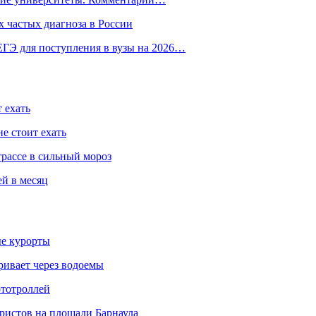
 частых диагноза в России
ГЭ для поступления в вузы на 2026…
 ехать
е стоит ехать
трассе в сильный мороз
ей в месяц
ые курорты
ривает через водоемы
ототроллей
ристов на площади Барнаула