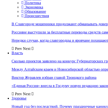
Политика
Экономика
Образование
Происшествия
В Славгороде мошенники продолжают обманывать довер
Россияне выступили за бесплатные переводы средств сам
Нередки случаи, когда славгородцы и яровчане похищают
Prev
Next
Власть
Сколько проектов заявлено на конкурс Губернаторских гр
Между Алтайским краем и Новосибирской областью опр
Виктор Журавлев избран главой Троицкого района
«Единая Россия» внесла в Госдуму новую редакцию закон
Prev
Next
Здоровье
Новый год без последствий. Почему праздничные каник