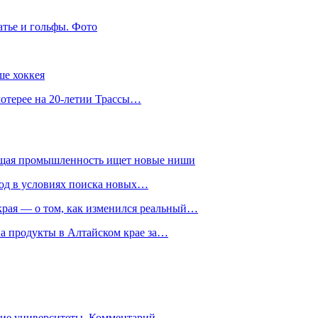
атье и гольфы. Фото
ше хоккея
лотерее на 20-летии Трассы…
ющая промышленность ищет новые ниши
год в условиях поиска новых…
рая — о том, как изменился реальный…
на продукты в Алтайском крае за…
гие университеты. Комментарий…