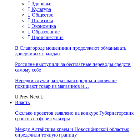
Здоровье
Культура
Общество
Политика
Экономика
Образование
Происшествия
В Славгороде мошенники продолжают обманывать
доверчивых граждан
Россияне выступили за бесплатные переводы средств
самому себе
Нередки случаи, когда славгородцы и яровчане
похищают товар из магазинов и…
Prev
Next
Власть
Сколько проектов заявлено на конкурс Губернаторских
грантов в сфере культуры
Между Алтайским краем и Новосибирской областью
определили точную границу