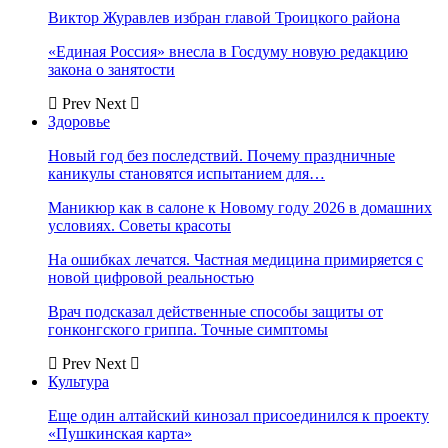
Виктор Журавлев избран главой Троицкого района
«Единая Россия» внесла в Госдуму новую редакцию
закона о занятости
Prev
Next
Здоровье
Новый год без последствий. Почему праздничные
каникулы становятся испытанием для…
Маникюр как в салоне к Новому году 2026 в домашних
условиях. Советы красоты
На ошибках лечатся. Частная медицина примиряется с
новой цифровой реальностью
Врач подсказал действенные способы защиты от
гонконгского гриппа. Точные симптомы
Prev
Next
Культура
Еще один алтайский кинозал присоединился к проекту
«Пушкинская карта»