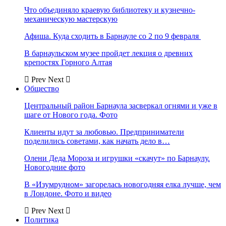
Что объединяло краевую библиотеку и кузнечно-
механическую мастерскую
Афиша. Куда сходить в Барнауле со 2 по 9 февраля
В барнаульском музее пройдет лекция о древних
крепостях Горного Алтая
Prev
Next
Общество
Центральный район Барнаула засверкал огнями и уже в
шаге от Нового года. Фото
Клиенты идут за любовью. Предприниматели
поделились советами, как начать дело в…
Олени Деда Мороза и игрушки «скачут» по Барнаулу.
Новогодние фото
В «Изумрудном» загорелась новогодняя елка лучше, чем
в Лондоне. Фото и видео
Prev
Next
Политика