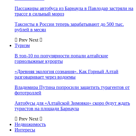
Пассажиры автобуса из Барнаула в Павлодар застряли на
трассе в сильный мороз
Таксисты в России теперь зарабатывают до 500 тыс.
рублей в месяц
Prev
Next
Туризм
В топ-10 по популярности попали алтайские
горнолыжные курорты
«Древняя экология сознания». Как Горный Алтай
разговаривает через водоемы
Владимира Путина попросили защитить турагентов от
фототроллей
Автобусы для «Алтайской Зимовки» скоро будут ждать
туристов на площади Барнаула
Prev
Next
Недвижимость
Интересы