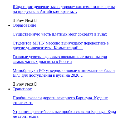
Яйца и рис дешевле, мясо дороже: как изменились цены
на продукты в Алтайском крае за…
Prev
Next
Образование
Существенную часть платных мест сократят в вузах
Студентов МГПУ массово вынуждают перевестись в
другие университеты. Комментарий…
Главные угрозы здоровью школьников: названы три
самых частых диагноза в России
Минобрнауки РФ утвердило новые минимальные баллы
ЕГЭ для поступления в вузы на 2026…
Prev
Next
Транспорт
Пробки сковали дороги вечернего Барнаула. Куда не
стоит ехать
Утренние девятибалльные пробки сковали Барнаул. Куда
не стоит ехать