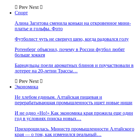
Prev
Next
Спорт
Алина Загитова сменила коньки на откровенное мини-
платье и гольфы. Фото
Футболист чуть не свернул шею, когда радовался голу
Ротенберг объяснил, почему в России футбол любят
больше хоккея
Барнаульцы поели ароматных блинов и поучаствовали в
лотерее на 20-летии Трассы…
Prev
Next
Экономика
Не хлебом единым. Алтайская пищевая и
перерабатывающая промышленность ищет новые ниши
И не одно «Но!» Как экономика края прожила еще один
год в условиях поиска новых…
Прихорошилась. Министр промышленности Алтайского
края — о том, как изменился реальный…