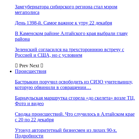
Замгубернатора сибирского региона стал мэром
мегаполиса
День 1398-й. Самое важное к утру 22 декабря
В Каменском районе Алтайского края выбрали главу
района
Зеленский согласился на трехстороннюю встречу с
Россией и США, но с условием
Prev
Next
Происшествия
Бастрыкин поручил освободить из СИЗО учительницу,
которую обвинили в совращении…
Барнаульская маршрутка сгорела «до скелета» возле ТЦ.
Фото и видео
Сводка происшествий. Что случилось в Алтайском крае
с 20 по 22 декабря
Утонул авторитетный бизнесмен из лихих 90-х.
Подробности