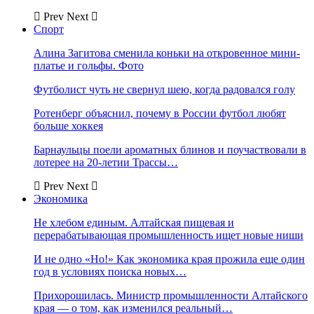
Prev
Next
Спорт
Алина Загитова сменила коньки на откровенное мини-
платье и гольфы. Фото
Футболист чуть не свернул шею, когда радовался голу
Ротенберг объяснил, почему в России футбол любят
больше хоккея
Барнаульцы поели ароматных блинов и поучаствовали в
лотерее на 20-летии Трассы…
Prev
Next
Экономика
Не хлебом единым. Алтайская пищевая и
перерабатывающая промышленность ищет новые ниши
И не одно «Но!» Как экономика края прожила еще один
год в условиях поиска новых…
Прихорошилась. Министр промышленности Алтайского
края — о том, как изменился реальный…