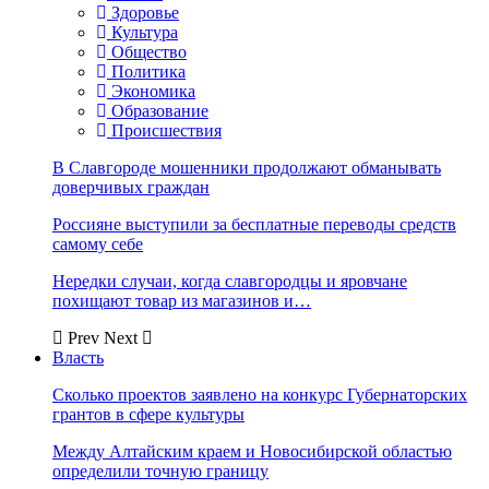
Здоровье
Культура
Общество
Политика
Экономика
Образование
Происшествия
В Славгороде мошенники продолжают обманывать
доверчивых граждан
Россияне выступили за бесплатные переводы средств
самому себе
Нередки случаи, когда славгородцы и яровчане
похищают товар из магазинов и…
Prev
Next
Власть
Сколько проектов заявлено на конкурс Губернаторских
грантов в сфере культуры
Между Алтайским краем и Новосибирской областью
определили точную границу