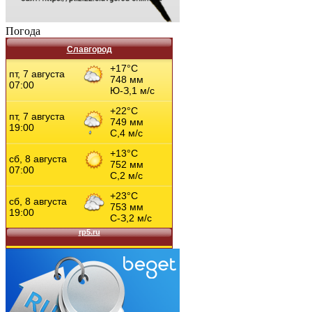
Погода
Славгород