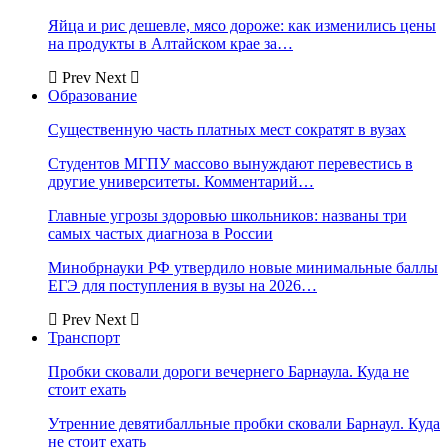
Яйца и рис дешевле, мясо дороже: как изменились цены
на продукты в Алтайском крае за…
Prev
Next
Образование
Существенную часть платных мест сократят в вузах
Студентов МГПУ массово вынуждают перевестись в
другие университеты. Комментарий…
Главные угрозы здоровью школьников: названы три
самых частых диагноза в России
Минобрнауки РФ утвердило новые минимальные баллы
ЕГЭ для поступления в вузы на 2026…
Prev
Next
Транспорт
Пробки сковали дороги вечернего Барнаула. Куда не
стоит ехать
Утренние девятибалльные пробки сковали Барнаул. Куда
не стоит ехать