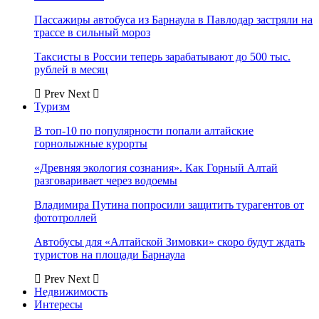
Пассажиры автобуса из Барнаула в Павлодар застряли на
трассе в сильный мороз
Таксисты в России теперь зарабатывают до 500 тыс.
рублей в месяц
Prev
Next
Туризм
В топ-10 по популярности попали алтайские
горнолыжные курорты
«Древняя экология сознания». Как Горный Алтай
разговаривает через водоемы
Владимира Путина попросили защитить турагентов от
фототроллей
Автобусы для «Алтайской Зимовки» скоро будут ждать
туристов на площади Барнаула
Prev
Next
Недвижимость
Интересы