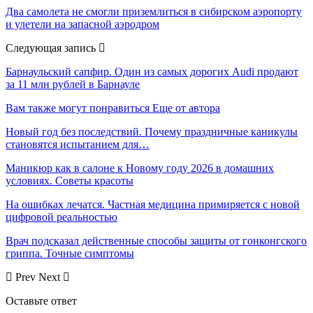
Два самолета не смогли приземлиться в сибирском аэропорту
и улетели на запасной аэродром
Следующая запись
Барнаульский сапфир. Один из самых дорогих Audi продают
за 11 млн рублей в Барнауле
Вам также могут понравиться
Еще от автора
Новый год без последствий. Почему праздничные каникулы
становятся испытанием для…
Маникюр как в салоне к Новому году 2026 в домашних
условиях. Советы красоты
На ошибках лечатся. Частная медицина примиряется с новой
цифровой реальностью
Врач подсказал действенные способы защиты от гонконгского
гриппа. Точные симптомы
Prev
Next
Оставьте ответ