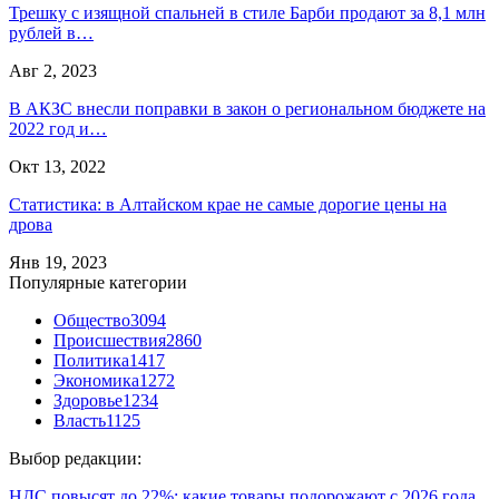
Трешку с изящной спальней в стиле Барби продают за 8,1 млн
рублей в…
Авг 2, 2023
В АКЗС внесли поправки в закон о региональном бюджете на
2022 год и…
Окт 13, 2022
Статистика: в Алтайском крае не самые дорогие цены на
дрова
Янв 19, 2023
Популярные категории
Общество
3094
Происшествия
2860
Политика
1417
Экономика
1272
Здоровье
1234
Власть
1125
Выбор редакции:
НДС повысят до 22%: какие товары подорожают с 2026 года