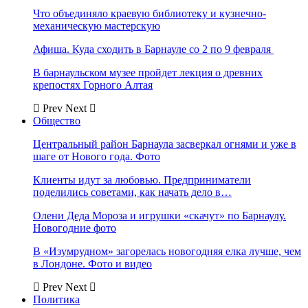
Что объединяло краевую библиотеку и кузнечно-
механическую мастерскую
Афиша. Куда сходить в Барнауле со 2 по 9 февраля
В барнаульском музее пройдет лекция о древних
крепостях Горного Алтая
Prev
Next
Общество
Центральный район Барнаула засверкал огнями и уже в
шаге от Нового года. Фото
Клиенты идут за любовью. Предприниматели
поделились советами, как начать дело в…
Олени Деда Мороза и игрушки «скачут» по Барнаулу.
Новогодние фото
В «Изумрудном» загорелась новогодняя елка лучше, чем
в Лондоне. Фото и видео
Prev
Next
Политика