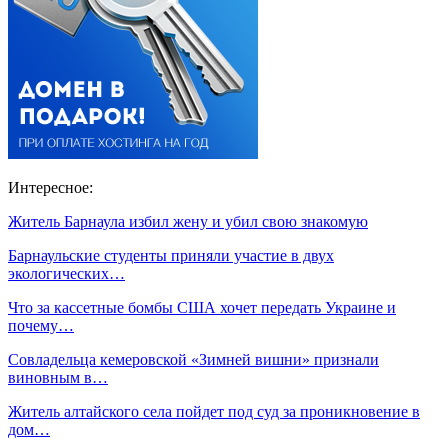
Интересное:
Житель Барнаула избил жену и убил свою знакомую
Барнаульские студенты приняли участие в двух
экологических…
Что за кассетные бомбы США хочет передать Украине и
почему…
Совладельца кемеровской «Зимней вишни» признали
виновным в…
Житель алтайского села пойдет под суд за проникновение в
дом…