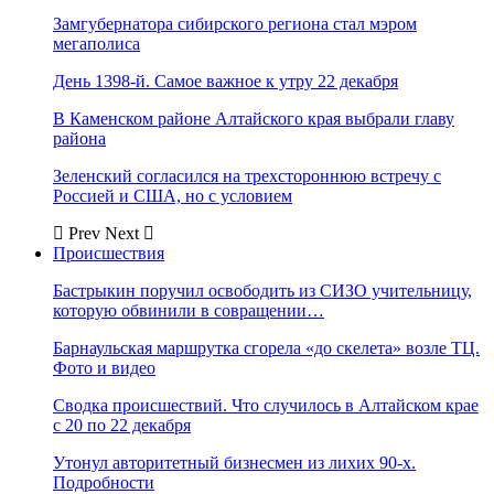
Замгубернатора сибирского региона стал мэром
мегаполиса
День 1398-й. Самое важное к утру 22 декабря
В Каменском районе Алтайского края выбрали главу
района
Зеленский согласился на трехстороннюю встречу с
Россией и США, но с условием
Prev
Next
Происшествия
Бастрыкин поручил освободить из СИЗО учительницу,
которую обвинили в совращении…
Барнаульская маршрутка сгорела «до скелета» возле ТЦ.
Фото и видео
Сводка происшествий. Что случилось в Алтайском крае
с 20 по 22 декабря
Утонул авторитетный бизнесмен из лихих 90-х.
Подробности