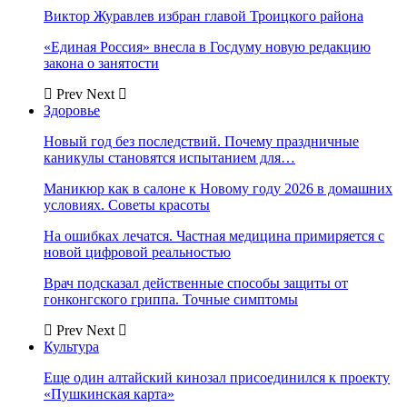
Виктор Журавлев избран главой Троицкого района
«Единая Россия» внесла в Госдуму новую редакцию
закона о занятости
Prev
Next
Здоровье
Новый год без последствий. Почему праздничные
каникулы становятся испытанием для…
Маникюр как в салоне к Новому году 2026 в домашних
условиях. Советы красоты
На ошибках лечатся. Частная медицина примиряется с
новой цифровой реальностью
Врач подсказал действенные способы защиты от
гонконгского гриппа. Точные симптомы
Prev
Next
Культура
Еще один алтайский кинозал присоединился к проекту
«Пушкинская карта»