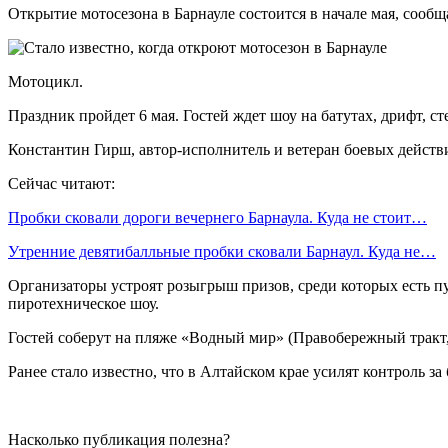
Открытие мотосезона в Барнауле состоится в начале мая, сооб
Мотоцикл.
Праздник пройдет 6 мая. Гостей ждет шоу на батутах, дрифт, ст
Константин Гирш, автор-исполнитель и ветеран боевых действий
Сейчас читают:
Пробки сковали дороги вечернего Барнаула. Куда не стоит…
Утренние девятибалльные пробки сковали Барнаул. Куда не…
Организаторы устроят розыгрыш призов, среди которых есть пут
пиротехническое шоу.
Гостей соберут на пляже «Водный мир» (Правобережный тракт, 3
Ранее стало известно, что в Алтайском крае усилят контроль за
Насколько публикация полезна?