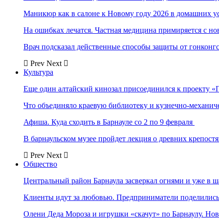
Маникюр как в салоне к Новому году 2026 в домашних у
На ошибках лечатся. Частная медицина примиряется с н
Врач подсказал действенные способы защиты от гонконг
Prev
Next
Культура
Еще один алтайский кинозал присоединился к проекту «
Что объединяло краевую библиотеку и кузнечно-механи
Афиша. Куда сходить в Барнауле со 2 по 9 февраля
В барнаульском музее пройдет лекция о древних крепост
Prev
Next
Общество
Центральный район Барнаула засверкал огнями и уже в ш
Клиенты идут за любовью. Предприниматели поделились 
Олени Деда Мороза и игрушки «скачут» по Барнаулу. Но