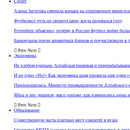
Спорт
Алина Загитова сменила коньки на откровенное мини-пл
Футболист чуть не свернул шею, когда радовался голу
Ротенберг объяснил, почему в России футбол любят боль
Барнаульцы поели ароматных блинов и поучаствовали в 
Prev
Next
Экономика
Не хлебом единым. Алтайская пищевая и перерабатыва
И не одно «Но!» Как экономика края прожила еще один 
Прихорошилась. Министр промышленности Алтайского к
Яйца и рис дешевле, мясо дороже: как изменились цены 
Prev
Next
Образование
Существенную часть платных мест сократят в вузах
Студентов МГПУ массово вынуждают перевестись в дру