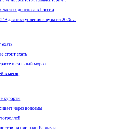
 частых диагноза в России
ГЭ для поступления в вузы на 2026…
 ехать
е стоит ехать
трассе в сильный мороз
ей в месяц
ые курорты
ривает через водоемы
ототроллей
ристов на площади Барнаула