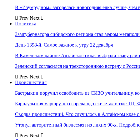
В «Изумрудном» загорелась новогодняя елка лучше, чем 
Prev
Next
Политика
Замгубернатора сибирского региона стал мэром мегаполи
День 1398-й. Самое важное к утру 22 декабря
В Каменском районе Алтайского края выбрали главу рай
Зеленский согласился на трехстороннюю встречу с Росси
Prev
Next
Происшествия
Бастрыкин поручил освободить из СИЗО учительницу, 
Барнаульская маршрутка сгорела «до скелета» возле ТЦ. 
Сводка происшествий. Что случилось в Алтайском крае с 
Утонул авторитетный бизнесмен из лихих 90-х. Подробн
Prev
Next