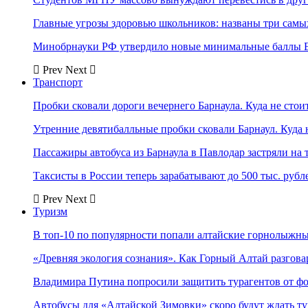
Главные угрозы здоровью школьников: названы три самых
Минобрнауки РФ утвердило новые минимальные баллы Е
Prev
Next
Транспорт
Пробки сковали дороги вечернего Барнаула. Куда не стоит
Утренние девятибалльные пробки сковали Барнаул. Куда н
Пассажиры автобуса из Барнаула в Павлодар застряли на 
Таксисты в России теперь зарабатывают до 500 тыс. рубл
Prev
Next
Туризм
В топ-10 по популярности попали алтайские горнолыжн
«Древняя экология сознания». Как Горный Алтай разгова
Владимира Путина попросили защитить турагентов от ф
Автобусы для «Алтайской Зимовки» скоро будут ждать ту