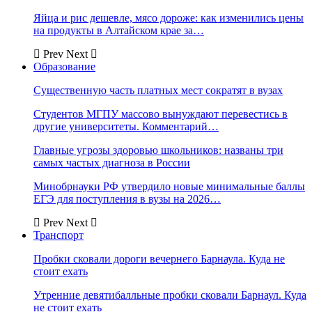
Яйца и рис дешевле, мясо дороже: как изменились цены
на продукты в Алтайском крае за…
Prev
Next
Образование
Существенную часть платных мест сократят в вузах
Студентов МГПУ массово вынуждают перевестись в
другие университеты. Комментарий…
Главные угрозы здоровью школьников: названы три
самых частых диагноза в России
Минобрнауки РФ утвердило новые минимальные баллы
ЕГЭ для поступления в вузы на 2026…
Prev
Next
Транспорт
Пробки сковали дороги вечернего Барнаула. Куда не
стоит ехать
Утренние девятибалльные пробки сковали Барнаул. Куда
не стоит ехать