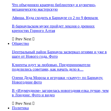
Что объединяло краевую библиотеку и кузнечно-
механическую мастерскую
Афиша. Куда сходить в Барнауле со 2 по 9 февраля
В барнаульском музее пройдет лекция о древних
крепостях Горного Алтая
Prev
Next
Общество
Центральный район Барнаула засверкал огнями и уже в
шаге от Нового года. Фото
Клиенты идут за любовью. Предприниматели
поделились советами, как начать дело в…
Олени Деда Мороза и игрушки «скачут» по Барнаулу.
Новогодние фото
В «Изумрудном» загорелась новогодняя елка лучше, чем
в Лондоне. Фото и видео
Prev
Next
Политика