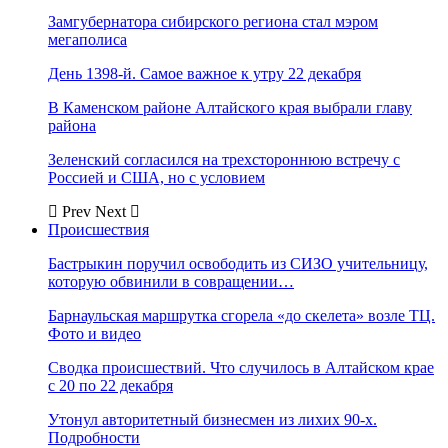
Замгубернатора сибирского региона стал мэром
мегаполиса
День 1398-й. Самое важное к утру 22 декабря
В Каменском районе Алтайского края выбрали главу
района
Зеленский согласился на трехстороннюю встречу с
Россией и США, но с условием
Prev
Next
Происшествия
Бастрыкин поручил освободить из СИЗО учительницу,
которую обвинили в совращении…
Барнаульская маршрутка сгорела «до скелета» возле ТЦ.
Фото и видео
Сводка происшествий. Что случилось в Алтайском крае
с 20 по 22 декабря
Утонул авторитетный бизнесмен из лихих 90-х.
Подробности