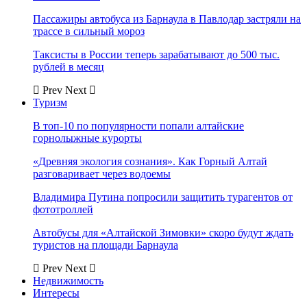
Пассажиры автобуса из Барнаула в Павлодар застряли на
трассе в сильный мороз
Таксисты в России теперь зарабатывают до 500 тыс.
рублей в месяц
Prev
Next
Туризм
В топ-10 по популярности попали алтайские
горнолыжные курорты
«Древняя экология сознания». Как Горный Алтай
разговаривает через водоемы
Владимира Путина попросили защитить турагентов от
фототроллей
Автобусы для «Алтайской Зимовки» скоро будут ждать
туристов на площади Барнаула
Prev
Next
Недвижимость
Интересы