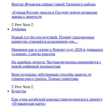
Виктор Журавлев избран главой Троицкого района
«Единая Россия» внесла в Госдуму новую редакцию
закона о занятости
Prev
Next
Здоровье
Новый год без последствий. Почему праздничные
каникулы становятся испытанием для…
Маникюр как в салоне к Новому году 2026 в домашних
условиях. Советы красоты
На ошибках лечатся. Частная медицина примиряется с
новой цифровой реальностью
Врач подсказал действенные способы защиты от
гонконгского гриппа. Точные симптомы
Prev
Next
Культура
Еще один алтайский кинозал присоединился к проекту
«Пушкинская карта»