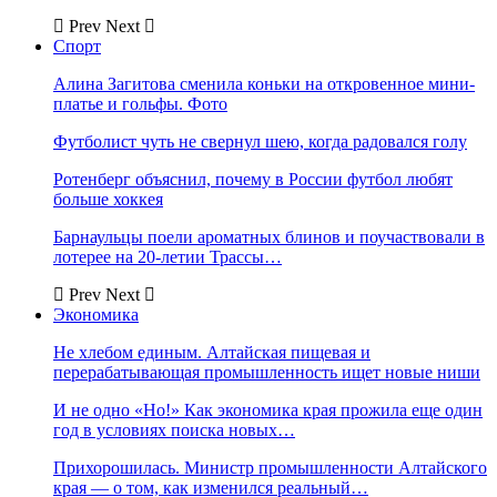
Prev
Next
Спорт
Алина Загитова сменила коньки на откровенное мини-
платье и гольфы. Фото
Футболист чуть не свернул шею, когда радовался голу
Ротенберг объяснил, почему в России футбол любят
больше хоккея
Барнаульцы поели ароматных блинов и поучаствовали в
лотерее на 20-летии Трассы…
Prev
Next
Экономика
Не хлебом единым. Алтайская пищевая и
перерабатывающая промышленность ищет новые ниши
И не одно «Но!» Как экономика края прожила еще один
год в условиях поиска новых…
Прихорошилась. Министр промышленности Алтайского
края — о том, как изменился реальный…