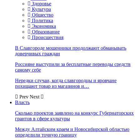
Здоровье
Культура
Общество
Политика
Экономика
Образование
Происшествия
В Славгороде мошенники продолжают обманывать
доверчивых граждан
Россияне выступили за бесплатные переводы средств
самому себе
Нередки случаи, когда славгородцы и яровчане
похищают товар из магазинов и…
Prev
Next
Власть
Сколько проектов заявлено на конкурс Губернаторских
грантов в сфере культуры
Между Алтайским краем и Новосибирской областью
определили точную границу