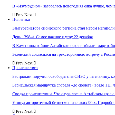
В «Изумрудном» загорелась новогодняя елка лучше, чем 
Prev
Next
Политика
Замгубернатора сибирского региона стал мэром мегаполи
День 1398-й. Самое важное к утру 22 декабря
В Каменском районе Алтайского края выбрали главу рай
Зеленский согласился на трехстороннюю встречу с Росси
Prev
Next
Происшествия
Бастрыкин поручил освободить из СИЗО учительницу, 
Барнаульская маршрутка сгорела «до скелета» возле ТЦ. 
Сводка происшествий. Что случилось в Алтайском крае с 
Утонул авторитетный бизнесмен из лихих 90-х. Подробн
Prev
Next