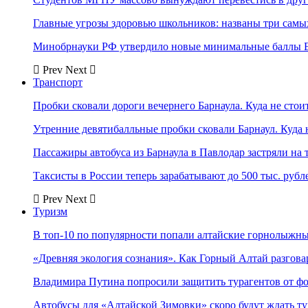
Главные угрозы здоровью школьников: названы три самых
Минобрнауки РФ утвердило новые минимальные баллы Е
Prev
Next
Транспорт
Пробки сковали дороги вечернего Барнаула. Куда не стоит
Утренние девятибалльные пробки сковали Барнаул. Куда н
Пассажиры автобуса из Барнаула в Павлодар застряли на 
Таксисты в России теперь зарабатывают до 500 тыс. рубл
Prev
Next
Туризм
В топ-10 по популярности попали алтайские горнолыжн
«Древняя экология сознания». Как Горный Алтай разгова
Владимира Путина попросили защитить турагентов от ф
Автобусы для «Алтайской Зимовки» скоро будут ждать ту