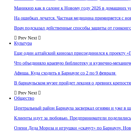
Маникюр как в салоне к Новому году 2026 в домашних у
На ошибках лечатся. Частная медицина примиряется с н
Врач подсказал действенные способы защиты от гонконг
Prev
Next
Культура
Еще один алтайский кинозал присоединился к проекту «
Что объединяло краевую библиотеку и кузнечно-механи
Афиша. Куда сходить в Барнауле со 2 по 9 февраля
В барнаульском музее пройдет лекция о древних крепост
Prev
Next
Общество
Центральный район Барнаула засверкал огнями и уже в ш
Клиенты идут за любовью. Предприниматели поделились 
Олени Деда Мороза и игрушки «скачут» по Барнаулу. Но