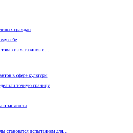
чивых граждан
ому себе
 товар из магазинов и…
антов в сфере культуры
еделили точную границу
а о занятости
улы становятся испытанием для…