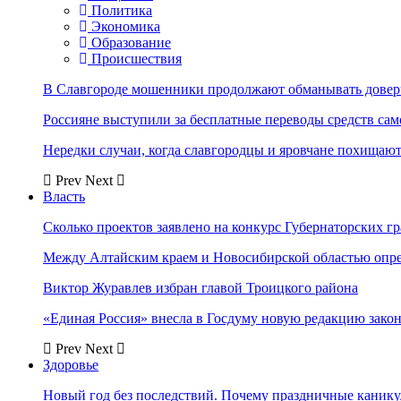
Политика
Экономика
Образование
Происшествия
В Славгороде мошенники продолжают обманывать довер
Россияне выступили за бесплатные переводы средств сам
Нередки случаи, когда славгородцы и яровчане похищают
Prev
Next
Власть
Сколько проектов заявлено на конкурс Губернаторских гр
Между Алтайским краем и Новосибирской областью опр
Виктор Журавлев избран главой Троицкого района
«Единая Россия» внесла в Госдуму новую редакцию закон
Prev
Next
Здоровье
Новый год без последствий. Почему праздничные каник