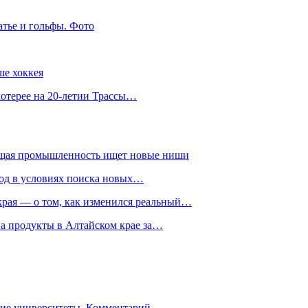
атье и гольфы. Фото
ше хоккея
лотерее на 20-летии Трассы…
ющая промышленность ищет новые ниши
год в условиях поиска новых…
рая — о том, как изменился реальный…
на продукты в Алтайском крае за…
гие университеты. Комментарий…