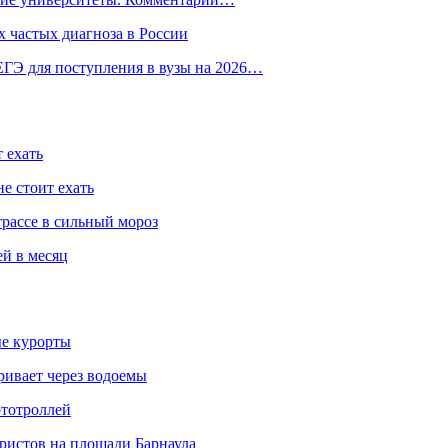
 частых диагноза в России
ГЭ для поступления в вузы на 2026…
 ехать
е стоит ехать
трассе в сильный мороз
ей в месяц
ые курорты
ривает через водоемы
ототроллей
ристов на площади Барнаула