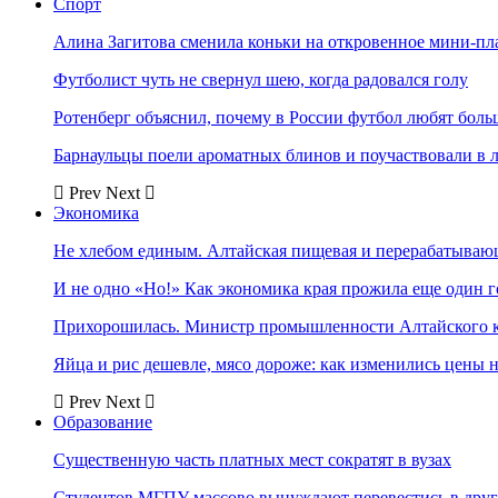
Спорт
Алина Загитова сменила коньки на откровенное мини-пл
Футболист чуть не свернул шею, когда радовался голу
Ротенберг объяснил, почему в России футбол любят боль
Барнаульцы поели ароматных блинов и поучаствовали в 
Prev
Next
Экономика
Не хлебом единым. Алтайская пищевая и перерабатыва
И не одно «Но!» Как экономика края прожила еще один 
Прихорошилась. Министр промышленности Алтайского к
Яйца и рис дешевле, мясо дороже: как изменились цены 
Prev
Next
Образование
Существенную часть платных мест сократят в вузах
Студентов МГПУ массово вынуждают перевестись в дру