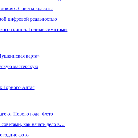
словиях. Советы красоты
овой цифровой реальностью
ского гриппа. Точные симптомы
Пушкинская карта»
ческую мастерскую
ях Горного Алтая
аге от Нового года. Фото
советами, как начать дело в…
вогодние фото