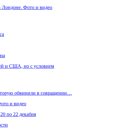
в Лондоне. Фото и видео
са
она
ей и США, но с условием
которую обвинили в совращении…
Фото и видео
20 по 22 декабря
ости