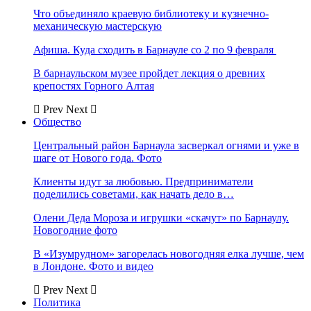
Что объединяло краевую библиотеку и кузнечно-
механическую мастерскую
Афиша. Куда сходить в Барнауле со 2 по 9 февраля
В барнаульском музее пройдет лекция о древних
крепостях Горного Алтая
Prev
Next
Общество
Центральный район Барнаула засверкал огнями и уже в
шаге от Нового года. Фото
Клиенты идут за любовью. Предприниматели
поделились советами, как начать дело в…
Олени Деда Мороза и игрушки «скачут» по Барнаулу.
Новогодние фото
В «Изумрудном» загорелась новогодняя елка лучше, чем
в Лондоне. Фото и видео
Prev
Next
Политика