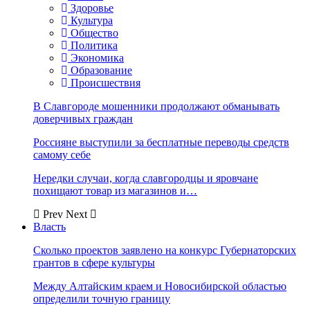
Здоровье
Культура
Общество
Политика
Экономика
Образование
Происшествия
В Славгороде мошенники продолжают обманывать
доверчивых граждан
Россияне выступили за бесплатные переводы средств
самому себе
Нередки случаи, когда славгородцы и яровчане
похищают товар из магазинов и…
Prev
Next
Власть
Сколько проектов заявлено на конкурс Губернаторских
грантов в сфере культуры
Между Алтайским краем и Новосибирской областью
определили точную границу