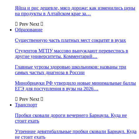
Яйца и рис дешевле, мясо дороже: как изменились цены
на продукты в Алтайском крае за…
Prev
Next
Образование
Существенную часть платных мест сократят в вузах
Студентов МГПУ массово вынуждают перевестись в
другие университеты. Комментарий…
Главные угрозы здоровью школьников: названы три
самых частых диагноза в России
Минобрнауки РФ утвердило новые минимальные баллы
ЕГЭ для поступления в вузы на 2026…
Prev
Next
Транспорт
Пробки сковали дороги вечернего Барнаула. Куда не
стоит ехать
Утренние девятибалльные пробки сковали Барнаул. Куда
не стоит ехать