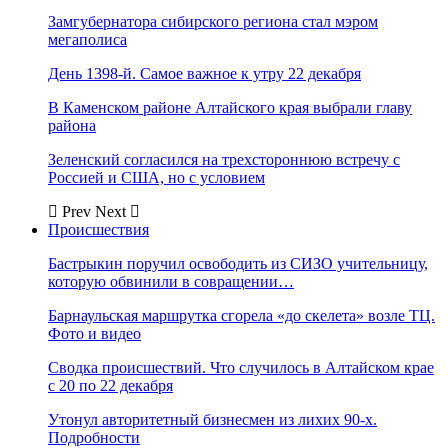
Замгубернатора сибирского региона стал мэром
мегаполиса
День 1398-й. Самое важное к утру 22 декабря
В Каменском районе Алтайского края выбрали главу
района
Зеленский согласился на трехстороннюю встречу с
Россией и США, но с условием
Prev
Next
Происшествия
Бастрыкин поручил освободить из СИЗО учительницу,
которую обвинили в совращении…
Барнаульская маршрутка сгорела «до скелета» возле ТЦ.
Фото и видео
Сводка происшествий. Что случилось в Алтайском крае
с 20 по 22 декабря
Утонул авторитетный бизнесмен из лихих 90-х.
Подробности