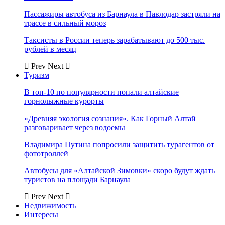
Пассажиры автобуса из Барнаула в Павлодар застряли на
трассе в сильный мороз
Таксисты в России теперь зарабатывают до 500 тыс.
рублей в месяц
Prev
Next
Туризм
В топ-10 по популярности попали алтайские
горнолыжные курорты
«Древняя экология сознания». Как Горный Алтай
разговаривает через водоемы
Владимира Путина попросили защитить турагентов от
фототроллей
Автобусы для «Алтайской Зимовки» скоро будут ждать
туристов на площади Барнаула
Prev
Next
Недвижимость
Интересы