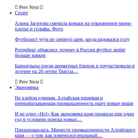
Prev
Next
Спорт
Алина Загитова сменила коньки на откровенное мини-
платье и гольфы. Фото
Футболист чуть не свернул шею, когда радовался голу
Ротенберг объяснил, почему в России футбол любят
больше хоккея
Барнаульцы поели ароматных блинов и поучаствовали в
лотерее на 20-летии Трассы…
Prev
Next
Экономика
Не хлебом единым. Алтайская пищевая и
перерабатывающая промышленность ищет новые ниши
И не одно «Но!» Как экономика края прожила еще один
год в условиях поиска новых…
Прихорошилась. Министр промышленности Алтайского
края — о том, как изменился реальный…