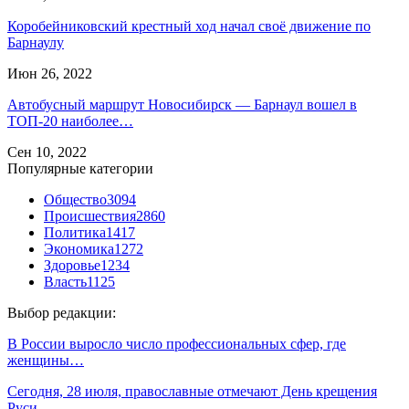
Коробейниковский крестный ход начал своё движение по
Барнаулу
Июн 26, 2022
Автобусный маршрут Новосибирск — Барнаул вошел в
ТОП-20 наиболее…
Сен 10, 2022
Популярные категории
Общество
3094
Происшествия
2860
Политика
1417
Экономика
1272
Здоровье
1234
Власть
1125
Выбор редакции:
В России выросло число профессиональных сфер, где
женщины…
Сегодня, 28 июля, православные отмечают День крещения
Руси.