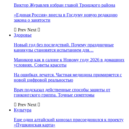
Виктор Журавлев избран главой Троицкого района
«Единая Россия» внесла в Госдуму новую редакцию
закона о занятости
Prev
Next
Здоровье
Новый год без последствий. Почему праздничные
каникулы становятся испытанием для…
Маникюр как в салоне к Новому году 2026 в домашних
условиях. Советы красоты
На ошибках лечатся. Частная медицина примиряется с
новой цифровой реальностью
Врач подсказал действенные способы защиты от
гонконгского гриппа. Точные симптомы
Prev
Next
Культура
Еще один алтайский кинозал присоединился к проекту
«Пушкинская карта»