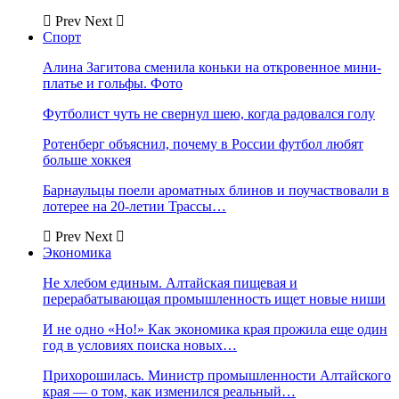
Prev
Next
Спорт
Алина Загитова сменила коньки на откровенное мини-
платье и гольфы. Фото
Футболист чуть не свернул шею, когда радовался голу
Ротенберг объяснил, почему в России футбол любят
больше хоккея
Барнаульцы поели ароматных блинов и поучаствовали в
лотерее на 20-летии Трассы…
Prev
Next
Экономика
Не хлебом единым. Алтайская пищевая и
перерабатывающая промышленность ищет новые ниши
И не одно «Но!» Как экономика края прожила еще один
год в условиях поиска новых…
Прихорошилась. Министр промышленности Алтайского
края — о том, как изменился реальный…