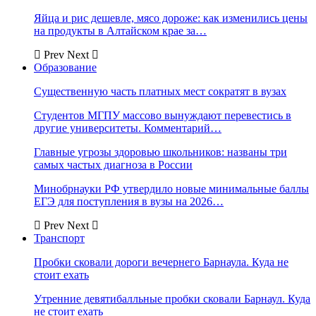
Яйца и рис дешевле, мясо дороже: как изменились цены
на продукты в Алтайском крае за…
Prev
Next
Образование
Существенную часть платных мест сократят в вузах
Студентов МГПУ массово вынуждают перевестись в
другие университеты. Комментарий…
Главные угрозы здоровью школьников: названы три
самых частых диагноза в России
Минобрнауки РФ утвердило новые минимальные баллы
ЕГЭ для поступления в вузы на 2026…
Prev
Next
Транспорт
Пробки сковали дороги вечернего Барнаула. Куда не
стоит ехать
Утренние девятибалльные пробки сковали Барнаул. Куда
не стоит ехать