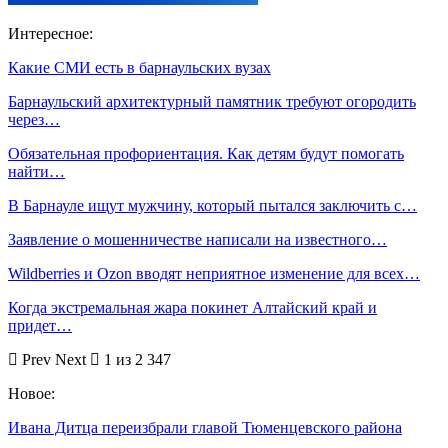
Интересное:
Какие СМИ есть в барнаульских вузах
Барнаульский архитектурный памятник требуют огородить
через…
Обязательная профориентация. Как детям будут помогать
найти…
В Барнауле ищут мужчину, который пытался заключить с…
Заявление о мошенничестве написали на известного…
Wildberries и Ozon вводят неприятное изменение для всех…
Когда экстремальная жара покинет Алтайский край и
придет…
Prev
Next
1 из 2 347
Новое:
Ивана Дитца переизбрали главой Тюменцевского района