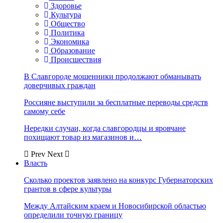
Здоровье
Культура
Общество
Политика
Экономика
Образование
Происшествия
В Славгороде мошенники продолжают обманывать
доверчивых граждан
Россияне выступили за бесплатные переводы средств
самому себе
Нередки случаи, когда славгородцы и яровчане
похищают товар из магазинов и…
Prev
Next
Власть
Сколько проектов заявлено на конкурс Губернаторских
грантов в сфере культуры
Между Алтайским краем и Новосибирской областью
определили точную границу