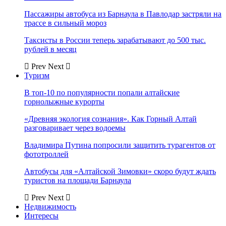
Пассажиры автобуса из Барнаула в Павлодар застряли на
трассе в сильный мороз
Таксисты в России теперь зарабатывают до 500 тыс.
рублей в месяц
Prev
Next
Туризм
В топ-10 по популярности попали алтайские
горнолыжные курорты
«Древняя экология сознания». Как Горный Алтай
разговаривает через водоемы
Владимира Путина попросили защитить турагентов от
фототроллей
Автобусы для «Алтайской Зимовки» скоро будут ждать
туристов на площади Барнаула
Prev
Next
Недвижимость
Интересы