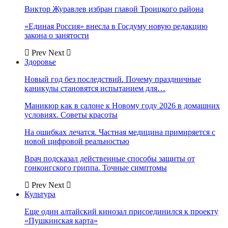
Виктор Журавлев избран главой Троицкого района
«Единая Россия» внесла в Госдуму новую редакцию
закона о занятости
Prev
Next
Здоровье
Новый год без последствий. Почему праздничные
каникулы становятся испытанием для…
Маникюр как в салоне к Новому году 2026 в домашних
условиях. Советы красоты
На ошибках лечатся. Частная медицина примиряется с
новой цифровой реальностью
Врач подсказал действенные способы защиты от
гонконгского гриппа. Точные симптомы
Prev
Next
Культура
Еще один алтайский кинозал присоединился к проекту
«Пушкинская карта»