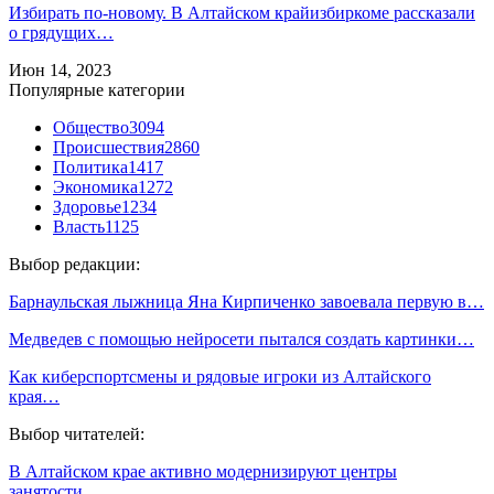
Избирать по-новому. В Алтайском крайизбиркоме рассказали
о грядущих…
Июн 14, 2023
Популярные категории
Общество
3094
Происшествия
2860
Политика
1417
Экономика
1272
Здоровье
1234
Власть
1125
Выбор редакции:
Барнаульская лыжница Яна Кирпиченко завоевала первую в…
Медведев с помощью нейросети пытался создать картинки…
Как киберспортсмены и рядовые игроки из Алтайского
края…
Выбор читателей:
В Алтайском крае активно модернизируют центры
занятости…