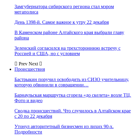
Замгубернатора сибирского региона стал мэром
мегаполиса
День 1398-й. Самое важное к утру 22 декабря
В Каменском районе Алтайского края выбрали главу
района
Зеленский согласился на трехстороннюю встречу с
Россией и США, но с условием
Prev
Next
Происшествия
Бастрыкин поручил освободить из СИЗО учительницу,
которую обвинили в совращении…
Барнаульская маршрутка сгорела «до скелета» возле ТЦ.
Фото и видео
Сводка происшествий. Что случилось в Алтайском крае
с 20 по 22 декабря
Утонул авторитетный бизнесмен из лихих 90-х.
Подробности