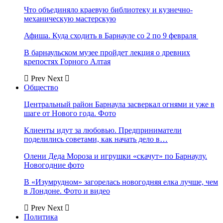
Что объединяло краевую библиотеку и кузнечно-
механическую мастерскую
Афиша. Куда сходить в Барнауле со 2 по 9 февраля
В барнаульском музее пройдет лекция о древних
крепостях Горного Алтая
Prev
Next
Общество
Центральный район Барнаула засверкал огнями и уже в
шаге от Нового года. Фото
Клиенты идут за любовью. Предприниматели
поделились советами, как начать дело в…
Олени Деда Мороза и игрушки «скачут» по Барнаулу.
Новогодние фото
В «Изумрудном» загорелась новогодняя елка лучше, чем
в Лондоне. Фото и видео
Prev
Next
Политика