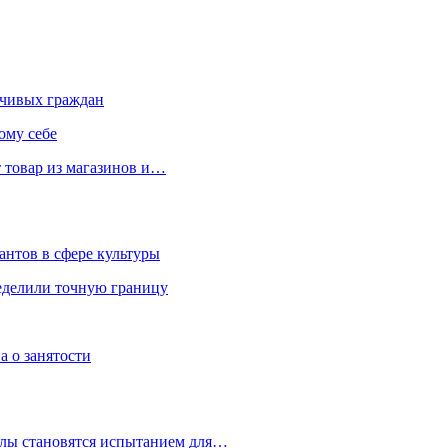
чивых граждан
ому себе
 товар из магазинов и…
антов в сфере культуры
еделили точную границу
а о занятости
улы становятся испытанием для…