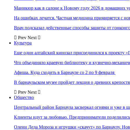
Маникюр как в салоне к Новому году 2026 в домашних у
На ошибках лечатся. Частная медицина примиряется с н
Врач подсказал действенные способы защиты от гонконг
Prev
Next
Культура
Еще один алтайский кинозал присоединился к проекту «
Что объединяло краевую библиотеку и кузнечно-механи
Афиша. Куда сходить в Барнауле со 2 по 9 февраля
В барнаульском музее пройдет лекция о древних крепост
Prev
Next
Общество
Центральный район Барнаула засверкал огнями и уже в ш
Клиенты идут за любовью. Предприниматели поделились 
Олени Деда Мороза и игрушки «скачут» по Барнаулу. Но