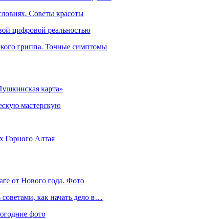
словиях. Советы красоты
овой цифровой реальностью
ского гриппа. Точные симптомы
Пушкинская карта»
ческую мастерскую
ях Горного Алтая
аге от Нового года. Фото
советами, как начать дело в…
вогодние фото