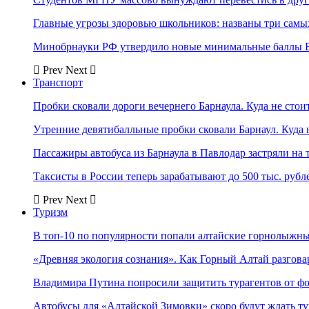
Главные угрозы здоровью школьников: названы три самых
Минобрнауки РФ утвердило новые минимальные баллы Е
Prev
Next
Транспорт
Пробки сковали дороги вечернего Барнаула. Куда не стоит
Утренние девятибалльные пробки сковали Барнаул. Куда н
Пассажиры автобуса из Барнаула в Павлодар застряли на 
Таксисты в России теперь зарабатывают до 500 тыс. рубл
Prev
Next
Туризм
В топ-10 по популярности попали алтайские горнолыжн
«Древняя экология сознания». Как Горный Алтай разгова
Владимира Путина попросили защитить турагентов от ф
Автобусы для «Алтайской Зимовки» скоро будут ждать ту