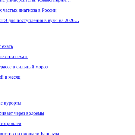
 частых диагноза в России
ГЭ для поступления в вузы на 2026…
 ехать
е стоит ехать
трассе в сильный мороз
ей в месяц
ые курорты
ривает через водоемы
ототроллей
ристов на площади Барнаула