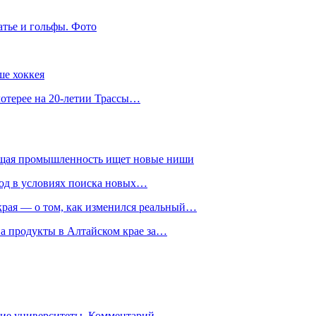
атье и гольфы. Фото
ше хоккея
лотерее на 20-летии Трассы…
ющая промышленность ищет новые ниши
год в условиях поиска новых…
рая — о том, как изменился реальный…
на продукты в Алтайском крае за…
гие университеты. Комментарий…