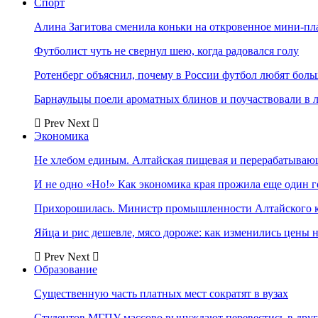
Спорт
Алина Загитова сменила коньки на откровенное мини-пл
Футболист чуть не свернул шею, когда радовался голу
Ротенберг объяснил, почему в России футбол любят боль
Барнаульцы поели ароматных блинов и поучаствовали в 
Prev
Next
Экономика
Не хлебом единым. Алтайская пищевая и перерабатыва
И не одно «Но!» Как экономика края прожила еще один 
Прихорошилась. Министр промышленности Алтайского к
Яйца и рис дешевле, мясо дороже: как изменились цены 
Prev
Next
Образование
Существенную часть платных мест сократят в вузах
Студентов МГПУ массово вынуждают перевестись в дру