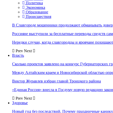
Политика
Экономика
Образование
Происшествия
В Славгороде мошенники продолжают обманывать довер
Россияне выступили за бесплатные переводы средств сам
Нередки случаи, когда славгородцы и яровчане похищают
Prev
Next
Власть
Сколько проектов заявлено на конкурс Губернаторских гр
Между Алтайским краем и Новосибирской областью опр
Виктор Журавлев избран главой Троицкого района
«Единая Россия» внесла в Госдуму новую редакцию закон
Prev
Next
Здоровье
Новый год без последствий. Почему праздничные каник