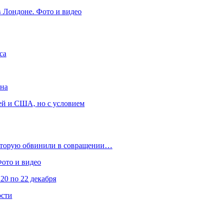
в Лондоне. Фото и видео
са
она
ей и США, но с условием
которую обвинили в совращении…
Фото и видео
20 по 22 декабря
ости