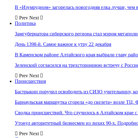
В «Изумрудном» загорелась новогодняя елка лучше, чем 
Prev
Next
Политика
Замгубернатора сибирского региона стал мэром мегаполи
День 1398-й. Самое важное к утру 22 декабря
В Каменском районе Алтайского края выбрали главу рай
Зеленский согласился на трехстороннюю встречу с Росси
Prev
Next
Происшествия
Бастрыкин поручил освободить из СИЗО учительницу, 
Барнаульская маршрутка сгорела «до скелета» возле ТЦ. 
Сводка происшествий. Что случилось в Алтайском крае с 
Утонул авторитетный бизнесмен из лихих 90-х. Подробн
Prev
Next