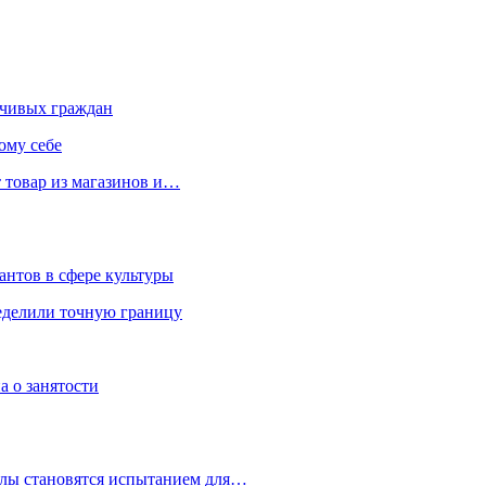
чивых граждан
ому себе
 товар из магазинов и…
антов в сфере культуры
еделили точную границу
а о занятости
улы становятся испытанием для…