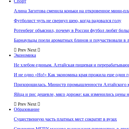
Спорт
Алина Загитова сменила коньки на откровенное мини-пл
Футболист чуть не свернул шею, когда радовался голу
Ротенберг объяснил, почему в России футбол любят боль
Барнаульцы поели ароматных блинов и поучаствовали в 
Prev
Next
Экономика
Не хлебом единым. Алтайская пищевая и перерабатыва
И не одно «Но!» Как экономика края прожила еще один 
Прихорошилась. Министр промышленности Алтайского к
Яйца и рис дешевле, мясо дороже: как изменились цены 
Prev
Next
Образование
Существенную часть платных мест сократят в вузах
Студентов МГПУ массово вынуждают перевестись в дру