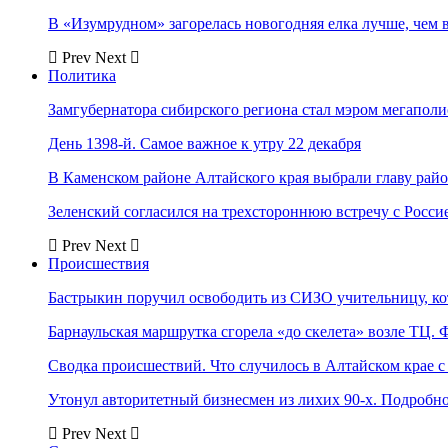
В «Изумрудном» загорелась новогодняя елка лучше, чем 
Prev
Next
Политика
Замгубернатора сибирского региона стал мэром мегаполи
День 1398-й. Самое важное к утру 22 декабря
В Каменском районе Алтайского края выбрали главу рай
Зеленский согласился на трехстороннюю встречу с Росси
Prev
Next
Происшествия
Бастрыкин поручил освободить из СИЗО учительницу, 
Барнаульская маршрутка сгорела «до скелета» возле ТЦ. 
Сводка происшествий. Что случилось в Алтайском крае с 
Утонул авторитетный бизнесмен из лихих 90-х. Подробн
Prev
Next