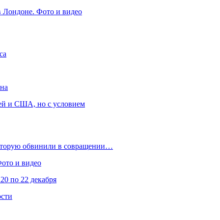
в Лондоне. Фото и видео
са
она
ей и США, но с условием
которую обвинили в совращении…
Фото и видео
20 по 22 декабря
ости