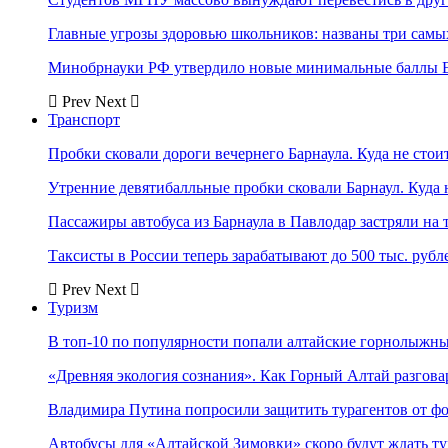
Главные угрозы здоровью школьников: названы три самых
Минобрнауки РФ утвердило новые минимальные баллы Е
Prev
Next
Транспорт
Пробки сковали дороги вечернего Барнаула. Куда не стоит
Утренние девятибалльные пробки сковали Барнаул. Куда н
Пассажиры автобуса из Барнаула в Павлодар застряли на 
Таксисты в России теперь зарабатывают до 500 тыс. рубл
Prev
Next
Туризм
В топ-10 по популярности попали алтайские горнолыжн
«Древняя экология сознания». Как Горный Алтай разгова
Владимира Путина попросили защитить турагентов от ф
Автобусы для «Алтайской Зимовки» скоро будут ждать ту