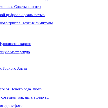
словиях. Советы красоты
овой цифровой реальностью
ского гриппа. Точные симптомы
Пушкинская карта»
ческую мастерскую
ях Горного Алтая
аге от Нового года. Фото
советами, как начать дело в…
вогодние фото