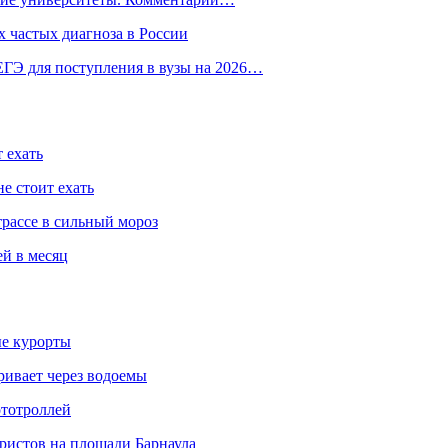
 частых диагноза в России
ГЭ для поступления в вузы на 2026…
 ехать
е стоит ехать
трассе в сильный мороз
ей в месяц
ые курорты
ривает через водоемы
ототроллей
ристов на площади Барнаула