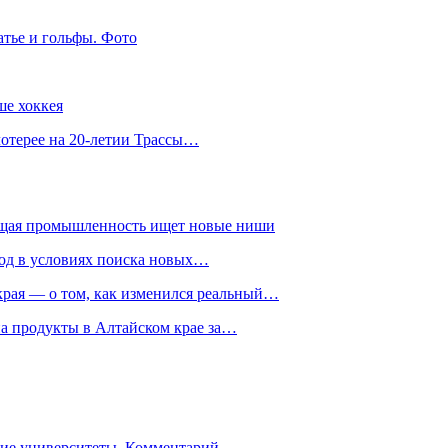
атье и гольфы. Фото
ше хоккея
лотерее на 20-летии Трассы…
ющая промышленность ищет новые ниши
год в условиях поиска новых…
рая — о том, как изменился реальный…
на продукты в Алтайском крае за…
гие университеты. Комментарий…