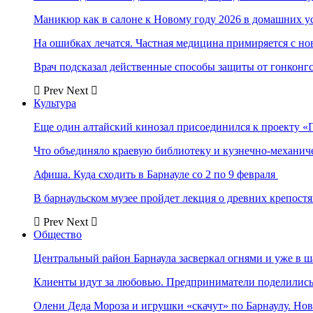
Маникюр как в салоне к Новому году 2026 в домашних у
На ошибках лечатся. Частная медицина примиряется с н
Врач подсказал действенные способы защиты от гонконг
Prev
Next
Культура
Еще один алтайский кинозал присоединился к проекту «
Что объединяло краевую библиотеку и кузнечно-механи
Афиша. Куда сходить в Барнауле со 2 по 9 февраля
В барнаульском музее пройдет лекция о древних крепост
Prev
Next
Общество
Центральный район Барнаула засверкал огнями и уже в ш
Клиенты идут за любовью. Предприниматели поделились 
Олени Деда Мороза и игрушки «скачут» по Барнаулу. Но