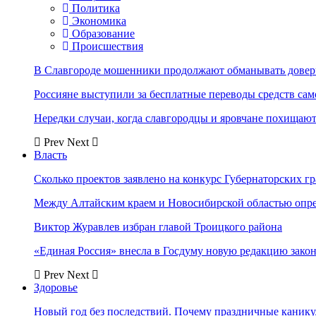
Политика
Экономика
Образование
Происшествия
В Славгороде мошенники продолжают обманывать довер
Россияне выступили за бесплатные переводы средств сам
Нередки случаи, когда славгородцы и яровчане похищают
Prev
Next
Власть
Сколько проектов заявлено на конкурс Губернаторских гр
Между Алтайским краем и Новосибирской областью опр
Виктор Журавлев избран главой Троицкого района
«Единая Россия» внесла в Госдуму новую редакцию закон
Prev
Next
Здоровье
Новый год без последствий. Почему праздничные каник