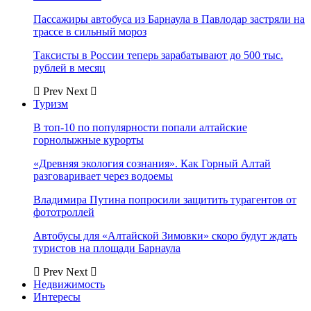
Пассажиры автобуса из Барнаула в Павлодар застряли на
трассе в сильный мороз
Таксисты в России теперь зарабатывают до 500 тыс.
рублей в месяц
Prev
Next
Туризм
В топ-10 по популярности попали алтайские
горнолыжные курорты
«Древняя экология сознания». Как Горный Алтай
разговаривает через водоемы
Владимира Путина попросили защитить турагентов от
фототроллей
Автобусы для «Алтайской Зимовки» скоро будут ждать
туристов на площади Барнаула
Prev
Next
Недвижимость
Интересы