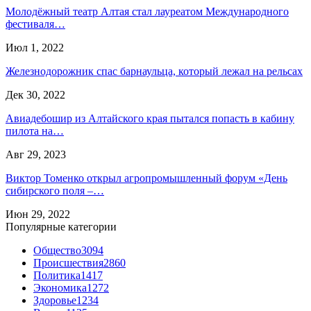
Молодёжный театр Алтая стал лауреатом Международного
фестиваля…
Июл 1, 2022
Железнодорожник спас барнаульца, который лежал на рельсах
Дек 30, 2022
Авиадебошир из Алтайского края пытался попасть в кабину
пилота на…
Авг 29, 2023
Виктор Томенко открыл агропромышленный форум «День
сибирского поля –…
Июн 29, 2022
Популярные категории
Общество
3094
Происшествия
2860
Политика
1417
Экономика
1272
Здоровье
1234