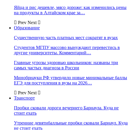
Яйца и рис дешевле, мясо дороже: как изменились цены
на продукты в Алтайском крае за…
Prev
Next
Образование
Существенную часть платных мест сократят в вузах
Студентов МГПУ массово вынуждают перевестись в
другие университеты. Комментарий…
Главные угрозы здоровью школьников: названы три
самых частых диагноза в России
Минобрнауки РФ утвердило новые минимальные баллы
ЕГЭ для поступления в вузы на 2026…
Prev
Next
Транспорт
Пробки сковали дороги вечернего Барнаула. Куда не
стоит ехать
Утренние девятибалльные пробки сковали Барнаул. Куда
не стоит ехать