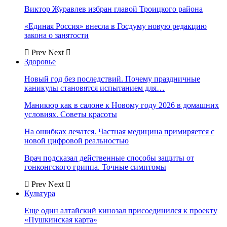
Виктор Журавлев избран главой Троицкого района
«Единая Россия» внесла в Госдуму новую редакцию
закона о занятости
Prev
Next
Здоровье
Новый год без последствий. Почему праздничные
каникулы становятся испытанием для…
Маникюр как в салоне к Новому году 2026 в домашних
условиях. Советы красоты
На ошибках лечатся. Частная медицина примиряется с
новой цифровой реальностью
Врач подсказал действенные способы защиты от
гонконгского гриппа. Точные симптомы
Prev
Next
Культура
Еще один алтайский кинозал присоединился к проекту
«Пушкинская карта»