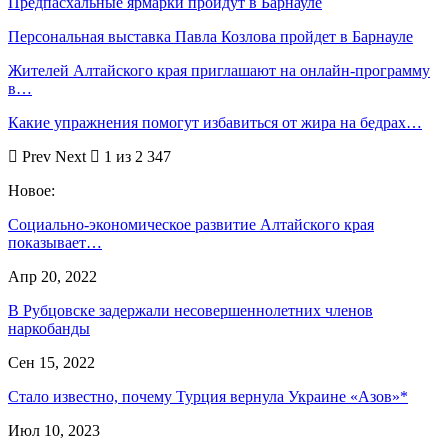
Предпасхальные ярмарки пройдут в Барнауле
Персональная выставка Павла Козлова пройдет в Барнауле
Жителей Алтайского края приглашают на онлайн-программу
в…
Какие упражнения помогут избавиться от жира на бедрах…
Prev
Next
1 из 2 347
Новое:
Социально-экономическое развитие Алтайского края
показывает…
Апр 20, 2022
В Рубцовске задержали несовершеннолетних членов
наркобанды
Сен 15, 2022
Стало известно, почему Турция вернула Украине «Азов»*
Июл 10, 2023