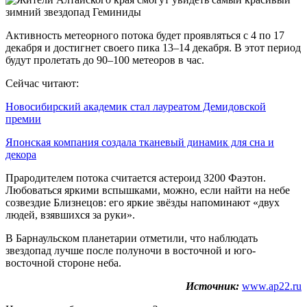
Активность метеорного потока будет проявляться с 4 по 17
декабря и достигнет своего пика 13–14 декабря. В этот период
будут пролетать до 90–100 метеоров в час.
Сейчас читают:
Новосибирский академик стал лауреатом Демидовской
премии
Японская компания создала тканевый динамик для сна и
декора
Прародителем потока считается астероид З200 Фaэтoн.
Любоваться яркими вспышками, можно, если найти на небе
созвездие Близнецов: его яркие звёзды напоминают «двух
людей, взявшихся за руки».
В Барнаульском планетарии отметили, что наблюдать
звездопад лучше после полуночи в восточной и юго-
восточной стороне неба.
Источник:
www.ap22.ru