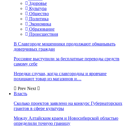
Здоровье
Культура
Общество
Политика
Экономика
Образование
Происшествия
В Славгороде мошенники продолжают обманывать
доверчивых граждан
Россияне выступили за бесплатные переводы средств
самому себе
Нередки случаи, когда славгородцы и яровчане
похищают товар из магазинов и…
Prev
Next
Власть
Сколько проектов заявлено на конкурс Губернаторских
грантов в сфере культуры
Между Алтайским краем и Новосибирской областью
определили точную границу