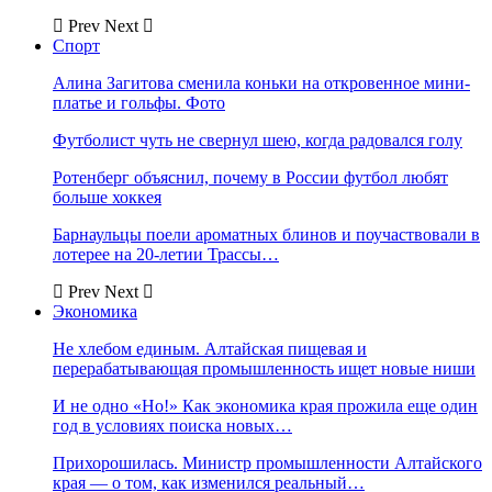
Prev
Next
Спорт
Алина Загитова сменила коньки на откровенное мини-
платье и гольфы. Фото
Футболист чуть не свернул шею, когда радовался голу
Ротенберг объяснил, почему в России футбол любят
больше хоккея
Барнаульцы поели ароматных блинов и поучаствовали в
лотерее на 20-летии Трассы…
Prev
Next
Экономика
Не хлебом единым. Алтайская пищевая и
перерабатывающая промышленность ищет новые ниши
И не одно «Но!» Как экономика края прожила еще один
год в условиях поиска новых…
Прихорошилась. Министр промышленности Алтайского
края — о том, как изменился реальный…