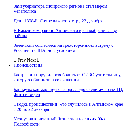
Замгубернатора сибирского региона стал мэром
мегаполиса
День 1398-й. Самое важное к утру 22 декабря
В Каменском районе Алтайского края выбрали главу
района
Зеленский согласился на трехстороннюю встречу с
Россией и США, но с условием
Prev
Next
Происшествия
Бастрыкин поручил освободить из СИЗО учительницу,
которую обвинили в совращении…
Барнаульская маршрутка сгорела «до скелета» возле ТЦ.
Фото и видео
Сводка происшествий. Что случилось в Алтайском крае
с 20 по 22 декабря
Утонул авторитетный бизнесмен из лихих 90-х.
Подробности