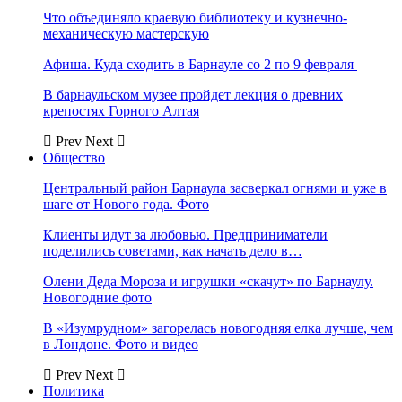
Что объединяло краевую библиотеку и кузнечно-
механическую мастерскую
Афиша. Куда сходить в Барнауле со 2 по 9 февраля
В барнаульском музее пройдет лекция о древних
крепостях Горного Алтая
Prev
Next
Общество
Центральный район Барнаула засверкал огнями и уже в
шаге от Нового года. Фото
Клиенты идут за любовью. Предприниматели
поделились советами, как начать дело в…
Олени Деда Мороза и игрушки «скачут» по Барнаулу.
Новогодние фото
В «Изумрудном» загорелась новогодняя елка лучше, чем
в Лондоне. Фото и видео
Prev
Next
Политика