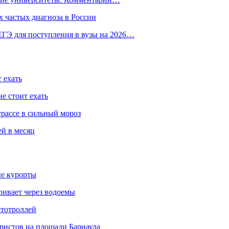
 частых диагноза в России
ГЭ для поступления в вузы на 2026…
 ехать
е стоит ехать
трассе в сильный мороз
ей в месяц
ые курорты
ривает через водоемы
ототроллей
ристов на площади Барнаула