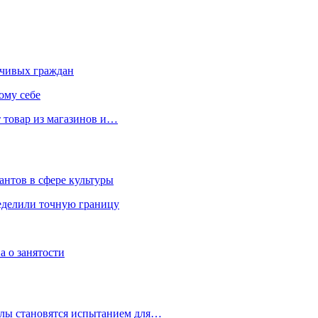
чивых граждан
ому себе
 товар из магазинов и…
антов в сфере культуры
еделили точную границу
а о занятости
улы становятся испытанием для…