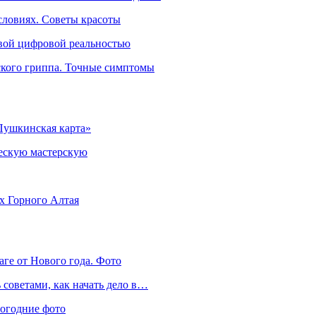
словиях. Советы красоты
овой цифровой реальностью
ского гриппа. Точные симптомы
Пушкинская карта»
ческую мастерскую
ях Горного Алтая
аге от Нового года. Фото
советами, как начать дело в…
вогодние фото