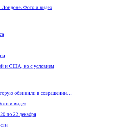
в Лондоне. Фото и видео
са
она
ей и США, но с условием
которую обвинили в совращении…
Фото и видео
20 по 22 декабря
ости