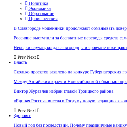
Политика
Экономика
Образование
Происшествия
В Славгороде мошенники продолжают обманывать довер
Россияне выступили за бесплатные переводы средств сам
Нередки случаи, когда славгородцы и яровчане похищают
Prev
Next
Власть
Сколько проектов заявлено на конкурс Губернаторских гр
Между Алтайским краем и Новосибирской областью опр
Виктор Журавлев избран главой Троицкого района
«Единая Россия» внесла в Госдуму новую редакцию закон
Prev
Next
Здоровье
Новый год без последствий. Почему праздничные каник