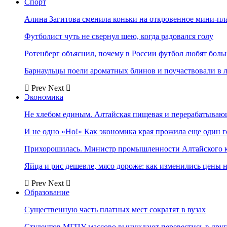
Спорт
Алина Загитова сменила коньки на откровенное мини-пл
Футболист чуть не свернул шею, когда радовался голу
Ротенберг объяснил, почему в России футбол любят боль
Барнаульцы поели ароматных блинов и поучаствовали в 
Prev
Next
Экономика
Не хлебом единым. Алтайская пищевая и перерабатыва
И не одно «Но!» Как экономика края прожила еще один 
Прихорошилась. Министр промышленности Алтайского к
Яйца и рис дешевле, мясо дороже: как изменились цены 
Prev
Next
Образование
Существенную часть платных мест сократят в вузах
Студентов МГПУ массово вынуждают перевестись в дру