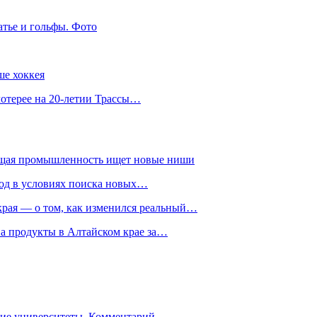
атье и гольфы. Фото
ше хоккея
лотерее на 20-летии Трассы…
ющая промышленность ищет новые ниши
год в условиях поиска новых…
рая — о том, как изменился реальный…
на продукты в Алтайском крае за…
гие университеты. Комментарий…