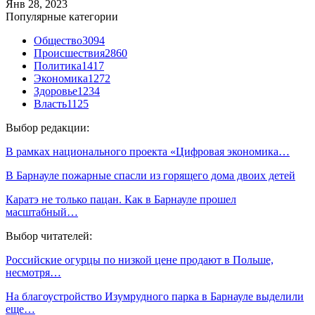
Янв 28, 2023
Популярные категории
Общество
3094
Происшествия
2860
Политика
1417
Экономика
1272
Здоровье
1234
Власть
1125
Выбор редакции:
В рамках национального проекта «Цифровая экономика…
В Барнауле пожарные спасли из горящего дома двоих детей
Каратэ не только пацан. Как в Барнауле прошел
масштабный…
Выбор читателей:
Российские огурцы по низкой цене продают в Польше,
несмотря…
На благоустройство Изумрудного парка в Барнауле выделили
еще…