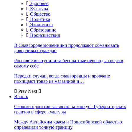
Здоровье
Культура
Общество
Политика
Экономика
Образование
Происшествия
В Славгороде мошенники продолжают обманывать
доверчивых граждан
Россияне выступили за бесплатные переводы средств
самому себе
Нередки случаи, когда славгородцы и яровчане
похищают товар из магазинов и…
Prev
Next
Власть
Сколько проектов заявлено на конкурс Губернаторских
грантов в сфере культуры
Между Алтайским краем и Новосибирской областью
определили точную границу