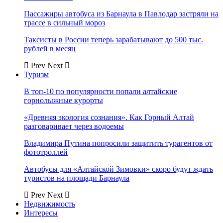
Пассажиры автобуса из Барнаула в Павлодар застряли на
трассе в сильный мороз
Таксисты в России теперь зарабатывают до 500 тыс.
рублей в месяц
Prev
Next
Туризм
В топ-10 по популярности попали алтайские
горнолыжные курорты
«Древняя экология сознания». Как Горный Алтай
разговаривает через водоемы
Владимира Путина попросили защитить турагентов от
фототроллей
Автобусы для «Алтайской Зимовки» скоро будут ждать
туристов на площади Барнаула
Prev
Next
Недвижимость
Интересы