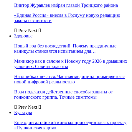
Виктор Журавлев избран главой Троицкого района
«Единая Россия» внесла в Госдуму новую редакцию
закона о занятости
Prev
Next
Здоровье
Новый год без последствий. Почему праздничные
каникулы становятся испытанием для…
Маникюр как в салоне к Новому году 2026 в домашних
условиях. Советы красоты
На ошибках лечатся. Частная медицина примиряется с
новой цифровой реальностью
Врач подсказал действенные способы защиты от
гонконгского гриппа. Точные симптомы
Prev
Next
Культура
Еще один алтайский кинозал присоединился к проекту
«Пушкинская карта»