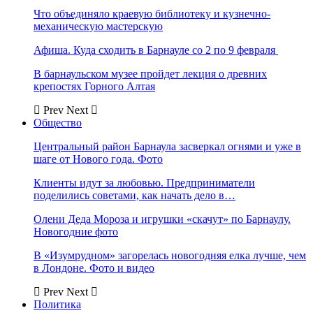
Что объединяло краевую библиотеку и кузнечно-
механическую мастерскую
Афиша. Куда сходить в Барнауле со 2 по 9 февраля
В барнаульском музее пройдет лекция о древних
крепостях Горного Алтая
Prev
Next
Общество
Центральный район Барнаула засверкал огнями и уже в
шаге от Нового года. Фото
Клиенты идут за любовью. Предприниматели
поделились советами, как начать дело в…
Олени Деда Мороза и игрушки «скачут» по Барнаулу.
Новогодние фото
В «Изумрудном» загорелась новогодняя елка лучше, чем
в Лондоне. Фото и видео
Prev
Next
Политика