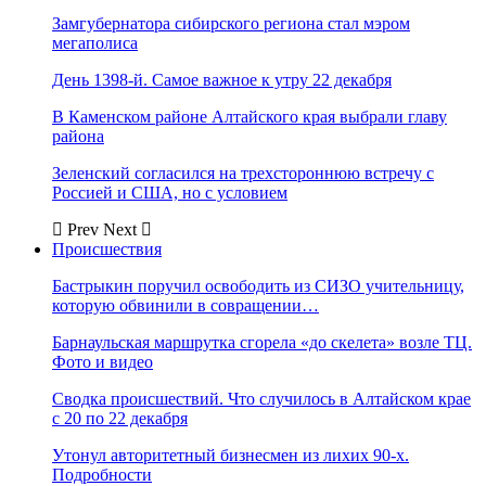
Замгубернатора сибирского региона стал мэром
мегаполиса
День 1398-й. Самое важное к утру 22 декабря
В Каменском районе Алтайского края выбрали главу
района
Зеленский согласился на трехстороннюю встречу с
Россией и США, но с условием
Prev
Next
Происшествия
Бастрыкин поручил освободить из СИЗО учительницу,
которую обвинили в совращении…
Барнаульская маршрутка сгорела «до скелета» возле ТЦ.
Фото и видео
Сводка происшествий. Что случилось в Алтайском крае
с 20 по 22 декабря
Утонул авторитетный бизнесмен из лихих 90-х.
Подробности