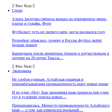
Prev
Next
Спорт
Алина Загитова сменила коньки на откровенное мини-
платье и гольфы. Фото
Футболист чуть не свернул шею, когда радовался голу
Ротенберг объяснил, почему в России футбол любят
больше хоккея
Барнаульцы поели ароматных блинов и поучаствовали в
лотерее на 20-летии Трассы…
Prev
Next
Экономика
Не хлебом единым. Алтайская пищевая и
перерабатывающая промышленность ищет новые ниши
И не одно «Но!» Как экономика края прожила еще один
год в условиях поиска новых…
Прихорошилась. Министр промышленности Алтайского
края — о том, как изменился реальный…