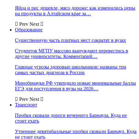
Яйца и рис дешевле, мясо дороже: как изменились цены
на продукты в Алтайском крае за…
Prev
Next
Образование
Существенную часть платных мест сократят в вузах
Студентов МГПУ массово вынуждают перевестись в
другие университеты. Комментарий…
Главные угрозы здоровью школьников: названы три
самых частых диагноза в России
Минобрнауки РФ утвердило новые минимальные баллы
ЕГЭ для поступления в вузы на 2026…
Prev
Next
Транспорт
Пробки сковали дороги вечернего Барнаула. Куда не
стоит ехать
Утренние девятибалльные пробки сковали Барнаул. Куда
не стоит ехать