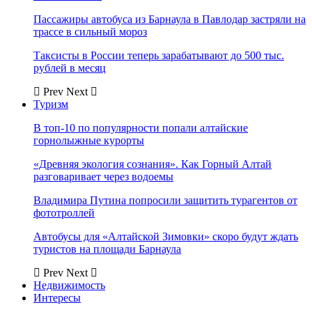
Пассажиры автобуса из Барнаула в Павлодар застряли на
трассе в сильный мороз
Таксисты в России теперь зарабатывают до 500 тыс.
рублей в месяц
Prev
Next
Туризм
В топ-10 по популярности попали алтайские
горнолыжные курорты
«Древняя экология сознания». Как Горный Алтай
разговаривает через водоемы
Владимира Путина попросили защитить турагентов от
фототроллей
Автобусы для «Алтайской Зимовки» скоро будут ждать
туристов на площади Барнаула
Prev
Next
Недвижимость
Интересы