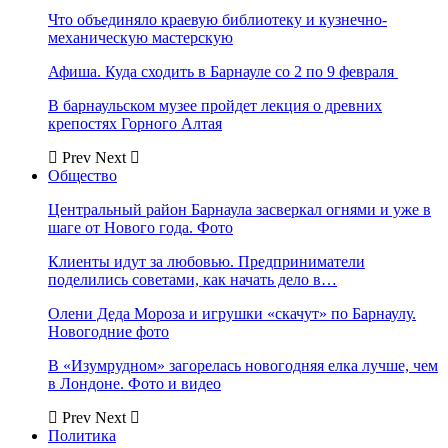
Что объединяло краевую библиотеку и кузнечно-
механическую мастерскую
Афиша. Куда сходить в Барнауле со 2 по 9 февраля
В барнаульском музее пройдет лекция о древних
крепостях Горного Алтая
Prev
Next
Общество
Центральный район Барнаула засверкал огнями и уже в
шаге от Нового года. Фото
Клиенты идут за любовью. Предприниматели
поделились советами, как начать дело в…
Олени Деда Мороза и игрушки «скачут» по Барнаулу.
Новогодние фото
В «Изумрудном» загорелась новогодняя елка лучше, чем
в Лондоне. Фото и видео
Prev
Next
Политика