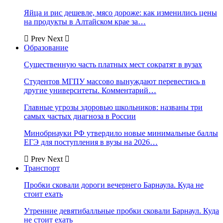
Яйца и рис дешевле, мясо дороже: как изменились цены
на продукты в Алтайском крае за…
Prev
Next
Образование
Существенную часть платных мест сократят в вузах
Студентов МГПУ массово вынуждают перевестись в
другие университеты. Комментарий…
Главные угрозы здоровью школьников: названы три
самых частых диагноза в России
Минобрнауки РФ утвердило новые минимальные баллы
ЕГЭ для поступления в вузы на 2026…
Prev
Next
Транспорт
Пробки сковали дороги вечернего Барнаула. Куда не
стоит ехать
Утренние девятибалльные пробки сковали Барнаул. Куда
не стоит ехать