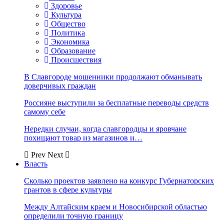
Здоровье
Культура
Общество
Политика
Экономика
Образование
Происшествия
В Славгороде мошенники продолжают обманывать
доверчивых граждан
Россияне выступили за бесплатные переводы средств
самому себе
Нередки случаи, когда славгородцы и яровчане
похищают товар из магазинов и…
Prev
Next
Власть
Сколько проектов заявлено на конкурс Губернаторских
грантов в сфере культуры
Между Алтайским краем и Новосибирской областью
определили точную границу