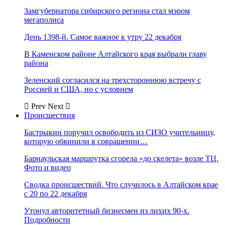
Замгубернатора сибирского региона стал мэром
мегаполиса
День 1398-й. Самое важное к утру 22 декабря
В Каменском районе Алтайского края выбрали главу
района
Зеленский согласился на трехстороннюю встречу с
Россией и США, но с условием
Prev
Next
Происшествия
Бастрыкин поручил освободить из СИЗО учительницу,
которую обвинили в совращении…
Барнаульская маршрутка сгорела «до скелета» возле ТЦ.
Фото и видео
Сводка происшествий. Что случилось в Алтайском крае
с 20 по 22 декабря
Утонул авторитетный бизнесмен из лихих 90-х.
Подробности