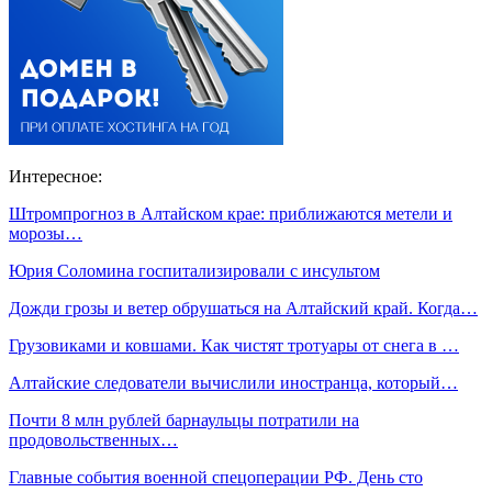
Интересное:
Штромпрогноз в Алтайском крае: приближаются метели и
морозы…
Юрия Соломина госпитализировали с инсультом
Дожди грозы и ветер обрушаться на Алтайский край. Когда…
Грузовиками и ковшами. Как чистят тротуары от снега в …
Алтайские следователи вычислили иностранца, который…
Почти 8 млн рублей барнаульцы потратили на
продовольственных…
Главные события военной спецоперации РФ. День сто