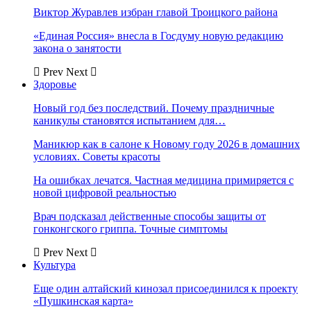
Виктор Журавлев избран главой Троицкого района
«Единая Россия» внесла в Госдуму новую редакцию
закона о занятости
Prev
Next
Здоровье
Новый год без последствий. Почему праздничные
каникулы становятся испытанием для…
Маникюр как в салоне к Новому году 2026 в домашних
условиях. Советы красоты
На ошибках лечатся. Частная медицина примиряется с
новой цифровой реальностью
Врач подсказал действенные способы защиты от
гонконгского гриппа. Точные симптомы
Prev
Next
Культура
Еще один алтайский кинозал присоединился к проекту
«Пушкинская карта»