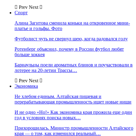
Prev
Next
Спорт
Алина Загитова сменила коньки на откровенное мини-
платье и гольфы. Фото
Футболист чуть не свернул шею, когда радовался голу
Ротенберг объяснил, почему в России футбол любят
больше хоккея
Барнаульцы поели ароматных блинов и поучаствовали в
лотерее на 20-летии Трассы…
Prev
Next
Экономика
Не хлебом единым. Алтайская пищевая и
перерабатывающая промышленность ищет новые ниши
И не одно «Но!» Как экономика края прожила еще один
год в условиях поиска новых…
Прихорошилась. Министр промышленности Алтайского
края — о том, как изменился реальный…