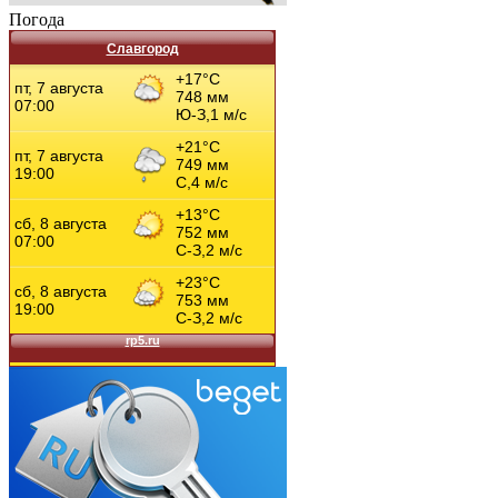
Погода
Славгород