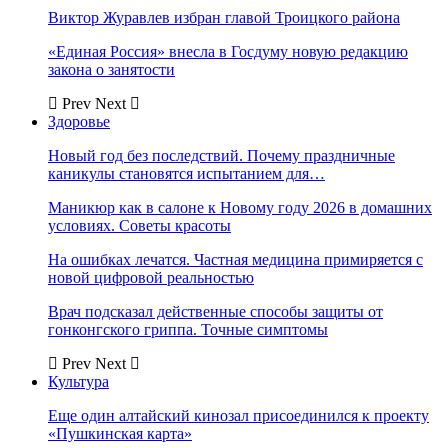
Виктор Журавлев избран главой Троицкого района
«Единая Россия» внесла в Госдуму новую редакцию
закона о занятости
Prev
Next
Здоровье
Новый год без последствий. Почему праздничные
каникулы становятся испытанием для…
Маникюр как в салоне к Новому году 2026 в домашних
условиях. Советы красоты
На ошибках лечатся. Частная медицина примиряется с
новой цифровой реальностью
Врач подсказал действенные способы защиты от
гонконгского гриппа. Точные симптомы
Prev
Next
Культура
Еще один алтайский кинозал присоединился к проекту
«Пушкинская карта»