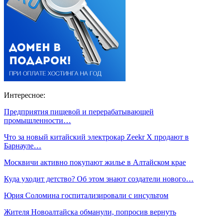
Интересное:
Предприятия пищевой и перерабатывающей
промышленности…
Что за новый китайский электрокар Zeekr X продают в
Барнауле…
Москвичи активно покупают жилье в Алтайском крае
Куда уходит детство? Об этом знают создатели нового…
Юрия Соломина госпитализировали с инсультом
Жителя Новоалтайска обманули, попросив вернуть