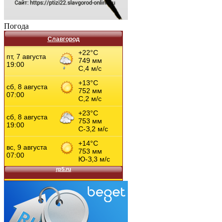
Погода
Славгород