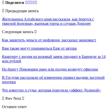
Поделится
Предыдущая запись
Жительница Алтайского края рассказала, как борется с
тяжелой болезнью, выпекая торты и слушая Донцову
Следующая запись
Как защитить деньги от инфляции, рассказал экономист
Вам также могут понравиться
Еще от автора
Квартиру с видом на розовый замок продают в Барнауле за 14
млн рублей
На берегу Пивоварки рано или поздно возведут офисник
В Госдуме рассказали об изменении правил выдачи льготной
ипотеки
Что известно о судье, которая породила «эффект Долиной»
Prev
Next
Оставьте ответ