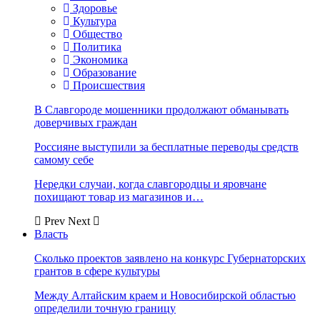
Здоровье
Культура
Общество
Политика
Экономика
Образование
Происшествия
В Славгороде мошенники продолжают обманывать
доверчивых граждан
Россияне выступили за бесплатные переводы средств
самому себе
Нередки случаи, когда славгородцы и яровчане
похищают товар из магазинов и…
Prev
Next
Власть
Сколько проектов заявлено на конкурс Губернаторских
грантов в сфере культуры
Между Алтайским краем и Новосибирской областью
определили точную границу