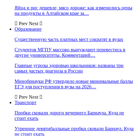
Яйца и рис дешевле, мясо дороже: как изменились цены
на продукты в Алтайском крае за…
Prev
Next
Образование
Существенную часть платных мест сократят в вузах
Студентов МГПУ массово вынуждают перевестись в
другие университеты. Комментарий…
Главные угрозы здоровью школьников: названы три
самых частых диагноза в России
Минобрнауки РФ утвердило новые минимальные баллы
ЕГЭ для поступления в вузы на 2026…
Prev
Next
Транспорт
Пробки сковали дороги вечернего Барнаула. Куда не
стоит ехать
Утренние девятибалльные пробки сковали Барнаул. Куда
не стоит ехать