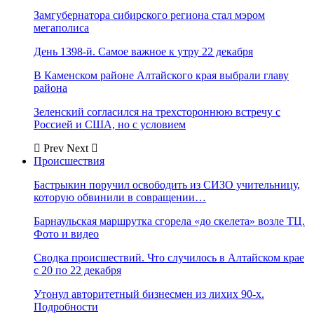
Замгубернатора сибирского региона стал мэром
мегаполиса
День 1398-й. Самое важное к утру 22 декабря
В Каменском районе Алтайского края выбрали главу
района
Зеленский согласился на трехстороннюю встречу с
Россией и США, но с условием
Prev
Next
Происшествия
Бастрыкин поручил освободить из СИЗО учительницу,
которую обвинили в совращении…
Барнаульская маршрутка сгорела «до скелета» возле ТЦ.
Фото и видео
Сводка происшествий. Что случилось в Алтайском крае
с 20 по 22 декабря
Утонул авторитетный бизнесмен из лихих 90-х.
Подробности