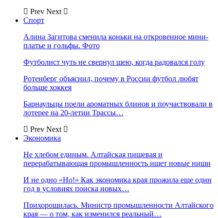
Prev
Next
Спорт
Алина Загитова сменила коньки на откровенное мини-
платье и гольфы. Фото
Футболист чуть не свернул шею, когда радовался голу
Ротенберг объяснил, почему в России футбол любят
больше хоккея
Барнаульцы поели ароматных блинов и поучаствовали в
лотерее на 20-летии Трассы…
Prev
Next
Экономика
Не хлебом единым. Алтайская пищевая и
перерабатывающая промышленность ищет новые ниши
И не одно «Но!» Как экономика края прожила еще один
год в условиях поиска новых…
Прихорошилась. Министр промышленности Алтайского
края — о том, как изменился реальный…