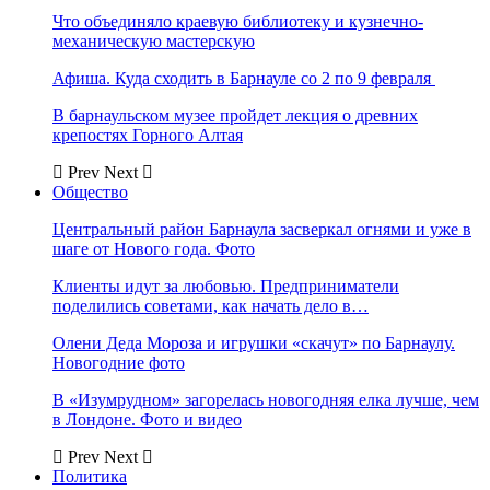
Что объединяло краевую библиотеку и кузнечно-
механическую мастерскую
Афиша. Куда сходить в Барнауле со 2 по 9 февраля
В барнаульском музее пройдет лекция о древних
крепостях Горного Алтая
Prev
Next
Общество
Центральный район Барнаула засверкал огнями и уже в
шаге от Нового года. Фото
Клиенты идут за любовью. Предприниматели
поделились советами, как начать дело в…
Олени Деда Мороза и игрушки «скачут» по Барнаулу.
Новогодние фото
В «Изумрудном» загорелась новогодняя елка лучше, чем
в Лондоне. Фото и видео
Prev
Next
Политика