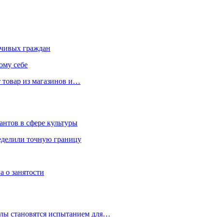
чивых граждан
ому себе
 товар из магазинов и…
антов в сфере культуры
еделили точную границу
а о занятости
улы становятся испытанием для…