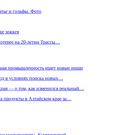
атье и гольфы. Фото
ше хоккея
лотерее на 20-летии Трассы…
ющая промышленность ищет новые ниши
год в условиях поиска новых…
рая — о том, как изменился реальный…
на продукты в Алтайском крае за…
гие университеты. Комментарий…