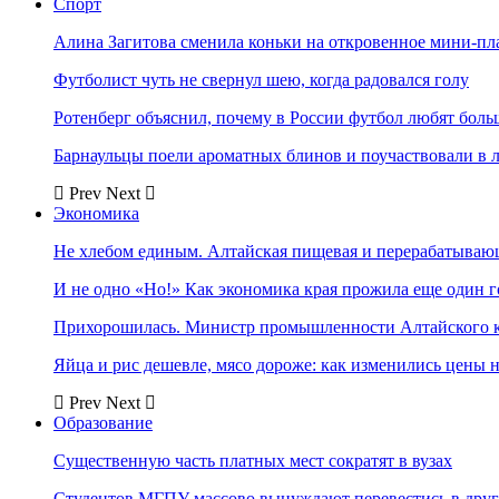
Спорт
Алина Загитова сменила коньки на откровенное мини-пл
Футболист чуть не свернул шею, когда радовался голу
Ротенберг объяснил, почему в России футбол любят боль
Барнаульцы поели ароматных блинов и поучаствовали в 
Prev
Next
Экономика
Не хлебом единым. Алтайская пищевая и перерабатыва
И не одно «Но!» Как экономика края прожила еще один 
Прихорошилась. Министр промышленности Алтайского к
Яйца и рис дешевле, мясо дороже: как изменились цены 
Prev
Next
Образование
Существенную часть платных мест сократят в вузах
Студентов МГПУ массово вынуждают перевестись в дру