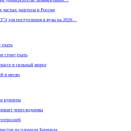
 частых диагноза в России
ГЭ для поступления в вузы на 2026…
 ехать
е стоит ехать
трассе в сильный мороз
ей в месяц
ые курорты
ривает через водоемы
ототроллей
ристов на площади Барнаула