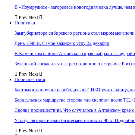
В «Изумрудном» загорелась новогодняя елка лучше, чем 
Prev
Next
Политика
Замгубернатора сибирского региона стал мэром мегаполи
День 1398-й. Самое важное к утру 22 декабря
В Каменском районе Алтайского края выбрали главу рай
Зеленский согласился на трехстороннюю встречу с Росси
Prev
Next
Происшествия
Бастрыкин поручил освободить из СИЗО учительницу, 
Барнаульская маршрутка сгорела «до скелета» возле ТЦ. 
Сводка происшествий. Что случилось в Алтайском крае с 
Утонул авторитетный бизнесмен из лихих 90-х. Подробн
Prev
Next