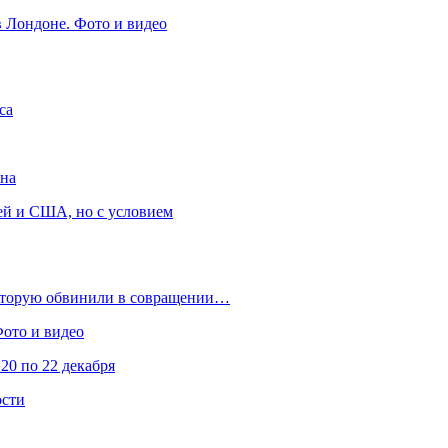
в Лондоне. Фото и видео
са
она
ей и США, но с условием
которую обвинили в совращении…
Фото и видео
20 по 22 декабря
ости