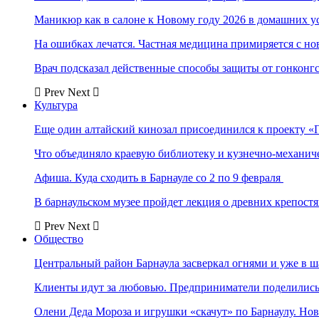
Маникюр как в салоне к Новому году 2026 в домашних у
На ошибках лечатся. Частная медицина примиряется с н
Врач подсказал действенные способы защиты от гонконг
Prev
Next
Культура
Еще один алтайский кинозал присоединился к проекту «
Что объединяло краевую библиотеку и кузнечно-механи
Афиша. Куда сходить в Барнауле со 2 по 9 февраля
В барнаульском музее пройдет лекция о древних крепост
Prev
Next
Общество
Центральный район Барнаула засверкал огнями и уже в ш
Клиенты идут за любовью. Предприниматели поделились 
Олени Деда Мороза и игрушки «скачут» по Барнаулу. Но