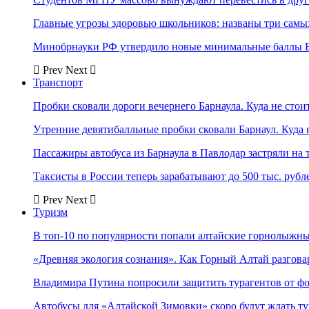
Главные угрозы здоровью школьников: названы три самых
Минобрнауки РФ утвердило новые минимальные баллы Е
Prev
Next
Транспорт
Пробки сковали дороги вечернего Барнаула. Куда не стоит
Утренние девятибалльные пробки сковали Барнаул. Куда н
Пассажиры автобуса из Барнаула в Павлодар застряли на 
Таксисты в России теперь зарабатывают до 500 тыс. рубл
Prev
Next
Туризм
В топ-10 по популярности попали алтайские горнолыжн
«Древняя экология сознания». Как Горный Алтай разгова
Владимира Путина попросили защитить турагентов от ф
Автобусы для «Алтайской Зимовки» скоро будут ждать ту