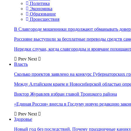
Политика
Экономика
Образование
Происшествия
В Славгороде мошенники продолжают обманывать довер
Россияне выступили за бесплатные переводы средств сам
Нередки случаи, когда славгородцы и яровчане похищают
Prev
Next
Власть
Сколько проектов заявлено на конкурс Губернаторских гр
Между Алтайским краем и Новосибирской областью опр
Виктор Журавлев избран главой Троицкого района
«Единая Россия» внесла в Госдуму новую редакцию закон
Prev
Next
Здоровье
Новый год без последствий. Почему праздничные каник