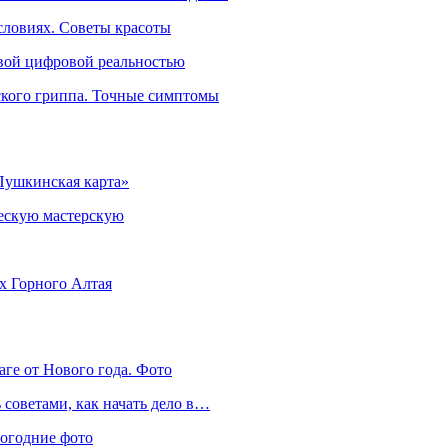
словиях. Советы красоты
овой цифровой реальностью
ского гриппа. Точные симптомы
Пушкинская карта»
ческую мастерскую
ях Горного Алтая
аге от Нового года. Фото
советами, как начать дело в…
вогодние фото