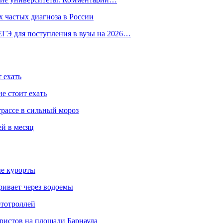
 частых диагноза в России
ГЭ для поступления в вузы на 2026…
 ехать
е стоит ехать
трассе в сильный мороз
ей в месяц
ые курорты
ривает через водоемы
ототроллей
ристов на площади Барнаула