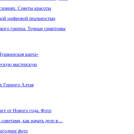
словиях. Советы красоты
овой цифровой реальностью
ского гриппа. Точные симптомы
Пушкинская карта»
ческую мастерскую
ях Горного Алтая
аге от Нового года. Фото
советами, как начать дело в…
вогодние фото