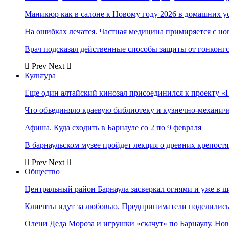
Маникюр как в салоне к Новому году 2026 в домашних у
На ошибках лечатся. Частная медицина примиряется с н
Врач подсказал действенные способы защиты от гонконг
Prev
Next
Культура
Еще один алтайский кинозал присоединился к проекту «
Что объединяло краевую библиотеку и кузнечно-механи
Афиша. Куда сходить в Барнауле со 2 по 9 февраля
В барнаульском музее пройдет лекция о древних крепост
Prev
Next
Общество
Центральный район Барнаула засверкал огнями и уже в ш
Клиенты идут за любовью. Предприниматели поделились 
Олени Деда Мороза и игрушки «скачут» по Барнаулу. Но