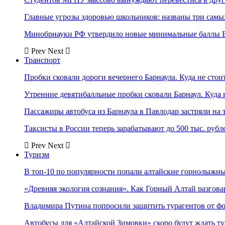
Главные угрозы здоровью школьников: названы три самых
Минобрнауки РФ утвердило новые минимальные баллы Е
Prev
Next
Транспорт
Пробки сковали дороги вечернего Барнаула. Куда не стоит
Утренние девятибалльные пробки сковали Барнаул. Куда н
Пассажиры автобуса из Барнаула в Павлодар застряли на 
Таксисты в России теперь зарабатывают до 500 тыс. рубл
Prev
Next
Туризм
В топ-10 по популярности попали алтайские горнолыжн
«Древняя экология сознания». Как Горный Алтай разгова
Владимира Путина попросили защитить турагентов от ф
Автобусы для «Алтайской Зимовки» скоро будут ждать ту