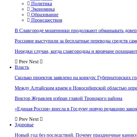
Политика
Экономика
Образование
Происшествия
В Славгороде мошенники продолжают обманывать довер
Россияне выступили за бесплатные переводы средств сам
Нередки случаи, когда славгородцы и яровчане похищают
Prev
Next
Власть
Сколько проектов заявлено на конкурс Губернаторских гр
Между Алтайским краем и Новосибирской областью опр
Виктор Журавлев избран главой Троицкого района
«Единая Россия» внесла в Госдуму новую редакцию закон
Prev
Next
Здоровье
Новый год без последствий. Почему праздничные каник