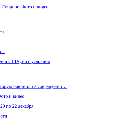
в Лондоне. Фото и видео
са
она
ей и США, но с условием
которую обвинили в совращении…
Фото и видео
20 по 22 декабря
ости