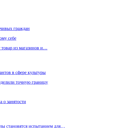
чивых граждан
ому себе
 товар из магазинов и…
антов в сфере культуры
еделили точную границу
а о занятости
улы становятся испытанием для…