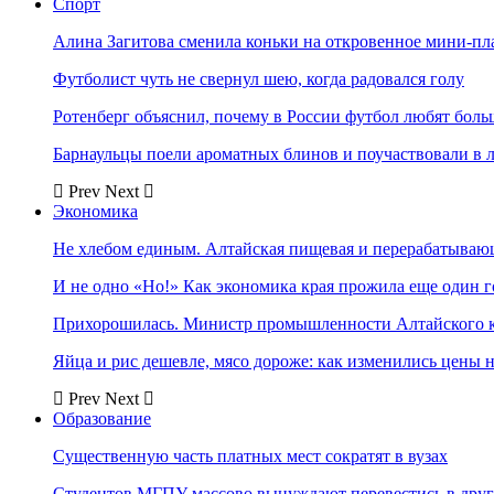
Спорт
Алина Загитова сменила коньки на откровенное мини-пл
Футболист чуть не свернул шею, когда радовался голу
Ротенберг объяснил, почему в России футбол любят боль
Барнаульцы поели ароматных блинов и поучаствовали в 
Prev
Next
Экономика
Не хлебом единым. Алтайская пищевая и перерабатыва
И не одно «Но!» Как экономика края прожила еще один 
Прихорошилась. Министр промышленности Алтайского к
Яйца и рис дешевле, мясо дороже: как изменились цены 
Prev
Next
Образование
Существенную часть платных мест сократят в вузах
Студентов МГПУ массово вынуждают перевестись в дру