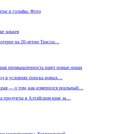
атье и гольфы. Фото
ше хоккея
лотерее на 20-летии Трассы…
ющая промышленность ищет новые ниши
год в условиях поиска новых…
рая — о том, как изменился реальный…
на продукты в Алтайском крае за…
гие университеты. Комментарий…