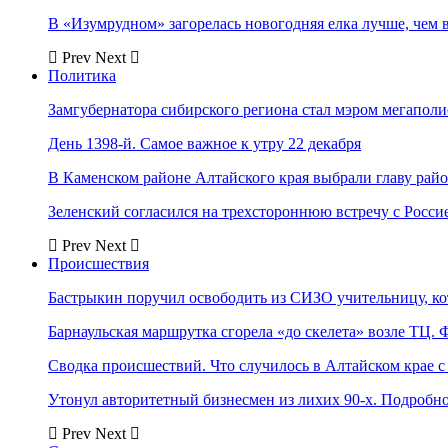
В «Изумрудном» загорелась новогодняя елка лучше, чем 
Prev
Next
Политика
Замгубернатора сибирского региона стал мэром мегаполи
День 1398-й. Самое важное к утру 22 декабря
В Каменском районе Алтайского края выбрали главу рай
Зеленский согласился на трехстороннюю встречу с Росси
Prev
Next
Происшествия
Бастрыкин поручил освободить из СИЗО учительницу, 
Барнаульская маршрутка сгорела «до скелета» возле ТЦ. 
Сводка происшествий. Что случилось в Алтайском крае с 
Утонул авторитетный бизнесмен из лихих 90-х. Подробн
Prev
Next