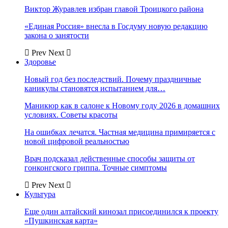
Виктор Журавлев избран главой Троицкого района
«Единая Россия» внесла в Госдуму новую редакцию
закона о занятости
Prev
Next
Здоровье
Новый год без последствий. Почему праздничные
каникулы становятся испытанием для…
Маникюр как в салоне к Новому году 2026 в домашних
условиях. Советы красоты
На ошибках лечатся. Частная медицина примиряется с
новой цифровой реальностью
Врач подсказал действенные способы защиты от
гонконгского гриппа. Точные симптомы
Prev
Next
Культура
Еще один алтайский кинозал присоединился к проекту
«Пушкинская карта»