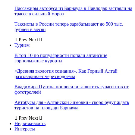
Пассажиры автобуса из Барнаула в Павлодар застряли на
трассе в сильный мороз
Таксисты в России теперь зарабатывают до 500 тыс.
рублей в месяц
Prev
Next
Туризм
В топ-10 по популярности попали алтайские
горнолыжные курорты
«Древняя экология сознания». Как Горный Алтай
разговаривает через водоемы
Владимира Путина попросили защитить турагентов от
фототроллей
Автобусы для «Алтайской Зимовки» скоро будут ждать
туристов на площади Барнаула
Prev
Next
Недвижимость
Интересы