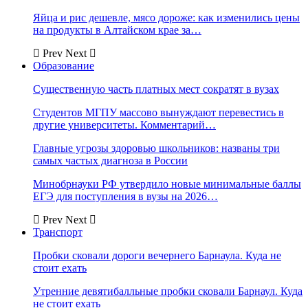
Яйца и рис дешевле, мясо дороже: как изменились цены
на продукты в Алтайском крае за…
Prev
Next
Образование
Существенную часть платных мест сократят в вузах
Студентов МГПУ массово вынуждают перевестись в
другие университеты. Комментарий…
Главные угрозы здоровью школьников: названы три
самых частых диагноза в России
Минобрнауки РФ утвердило новые минимальные баллы
ЕГЭ для поступления в вузы на 2026…
Prev
Next
Транспорт
Пробки сковали дороги вечернего Барнаула. Куда не
стоит ехать
Утренние девятибалльные пробки сковали Барнаул. Куда
не стоит ехать