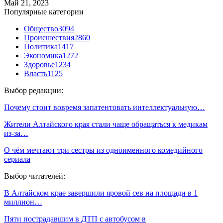
Май 21, 2023
Популярные категории
Общество
3094
Происшествия
2860
Политика
1417
Экономика
1272
Здоровье
1234
Власть
1125
Выбор редакции:
Почему стоит вовремя запатентовать интеллектуальную…
Жители Алтайского края стали чаще обращаться к медикам
из-за…
О чём мечтают три сестры из одноименного комедийного
сериала
Выбор читателей:
В Алтайском крае завершили яровой сев на площади в 1
миллион…
Пяти пострадавшим в ДТП с автобусом в