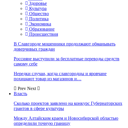
Здоровье
Культура
Общество
Политика
Экономика
Образование
Происшествия
В Славгороде мошенники продолжают обманывать
доверчивых граждан
Россияне выступили за бесплатные переводы средств
самому себе
Нередки случаи, когда славгородцы и яровчане
похищают товар из магазинов и…
Prev
Next
Власть
Сколько проектов заявлено на конкурс Губернаторских
грантов в сфере культуры
Между Алтайским краем и Новосибирской областью
определили точную границу