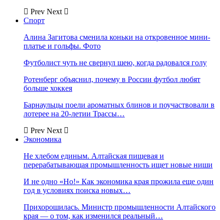
Prev
Next
Спорт
Алина Загитова сменила коньки на откровенное мини-
платье и гольфы. Фото
Футболист чуть не свернул шею, когда радовался голу
Ротенберг объяснил, почему в России футбол любят
больше хоккея
Барнаульцы поели ароматных блинов и поучаствовали в
лотерее на 20-летии Трассы…
Prev
Next
Экономика
Не хлебом единым. Алтайская пищевая и
перерабатывающая промышленность ищет новые ниши
И не одно «Но!» Как экономика края прожила еще один
год в условиях поиска новых…
Прихорошилась. Министр промышленности Алтайского
края — о том, как изменился реальный…