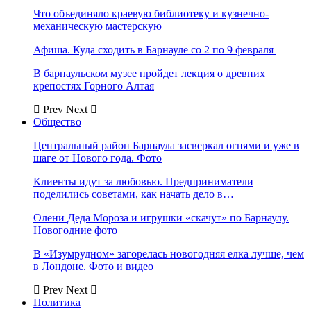
Что объединяло краевую библиотеку и кузнечно-
механическую мастерскую
Афиша. Куда сходить в Барнауле со 2 по 9 февраля
В барнаульском музее пройдет лекция о древних
крепостях Горного Алтая
Prev
Next
Общество
Центральный район Барнаула засверкал огнями и уже в
шаге от Нового года. Фото
Клиенты идут за любовью. Предприниматели
поделились советами, как начать дело в…
Олени Деда Мороза и игрушки «скачут» по Барнаулу.
Новогодние фото
В «Изумрудном» загорелась новогодняя елка лучше, чем
в Лондоне. Фото и видео
Prev
Next
Политика