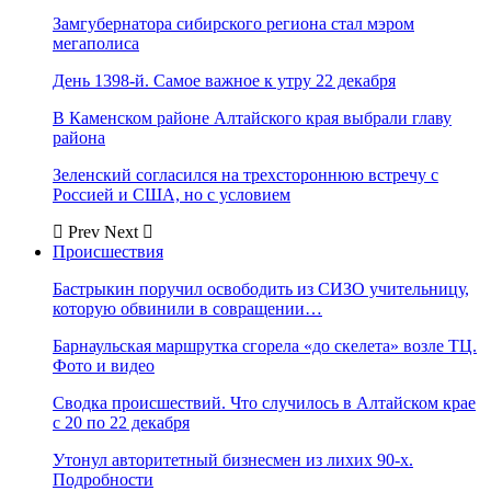
Замгубернатора сибирского региона стал мэром
мегаполиса
День 1398-й. Самое важное к утру 22 декабря
В Каменском районе Алтайского края выбрали главу
района
Зеленский согласился на трехстороннюю встречу с
Россией и США, но с условием
Prev
Next
Происшествия
Бастрыкин поручил освободить из СИЗО учительницу,
которую обвинили в совращении…
Барнаульская маршрутка сгорела «до скелета» возле ТЦ.
Фото и видео
Сводка происшествий. Что случилось в Алтайском крае
с 20 по 22 декабря
Утонул авторитетный бизнесмен из лихих 90-х.
Подробности