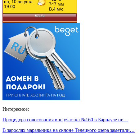
Интересное:
Процедура голосования вне участка №160 в Барнауле не…
В зарослях маральника на склоне Телецкого озера заметили…