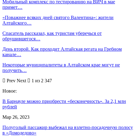
Мобильный комплекс по тестированию на ВИЧ в мае
примет…
«Поважнее всяких дней святого Валентина»: жители
Алтайского…
Спасатель рассказал, как туристам уберечься от
обрушившегося…
День второй. Как проходит Алтайская регата на Гребном
канале…
Некоторые муниципалитеты в Алтайском крае могут не
получить…
Prev
Next
1 из 2 347
Новое:
В Барнауле можно приобрести «бесконечность». За 2,1 млн
рублей
Мар 26, 2023
Полуголый пассажир выбежал на взлетно-посадочную полосу
в «Домодедово»