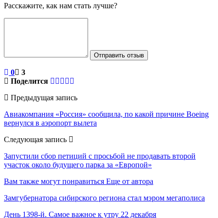
Расскажите, как нам стать лучше?
Отправить отзыв
0
3
Поделится
Предыдущая запись
Авиакомпания «Россия» сообщила, по какой причине Boeing
вернулся в аэропорт вылета
Следующая запись
Запустили сбор петиций с просьбой не продавать второй
участок около будущего парка за «Европой»
Вам также могут понравиться
Еще от автора
Замгубернатора сибирского региона стал мэром мегаполиса
День 1398-й. Самое важное к утру 22 декабря