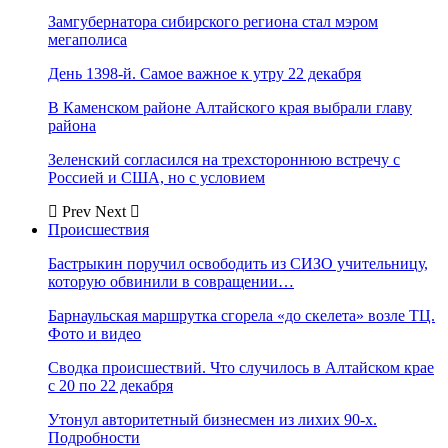
Замгубернатора сибирского региона стал мэром
мегаполиса
День 1398-й. Самое важное к утру 22 декабря
В Каменском районе Алтайского края выбрали главу
района
Зеленский согласился на трехстороннюю встречу с
Россией и США, но с условием
Prev
Next
Происшествия
Бастрыкин поручил освободить из СИЗО учительницу,
которую обвинили в совращении…
Барнаульская маршрутка сгорела «до скелета» возле ТЦ.
Фото и видео
Сводка происшествий. Что случилось в Алтайском крае
с 20 по 22 декабря
Утонул авторитетный бизнесмен из лихих 90-х.
Подробности