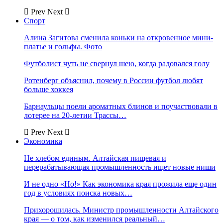
Prev
Next
Спорт
Алина Загитова сменила коньки на откровенное мини-
платье и гольфы. Фото
Футболист чуть не свернул шею, когда радовался голу
Ротенберг объяснил, почему в России футбол любят
больше хоккея
Барнаульцы поели ароматных блинов и поучаствовали в
лотерее на 20-летии Трассы…
Prev
Next
Экономика
Не хлебом единым. Алтайская пищевая и
перерабатывающая промышленность ищет новые ниши
И не одно «Но!» Как экономика края прожила еще один
год в условиях поиска новых…
Прихорошилась. Министр промышленности Алтайского
края — о том, как изменился реальный…