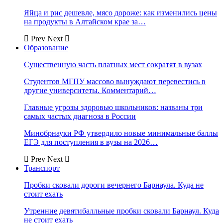
Яйца и рис дешевле, мясо дороже: как изменились цены
на продукты в Алтайском крае за…
Prev
Next
Образование
Существенную часть платных мест сократят в вузах
Студентов МГПУ массово вынуждают перевестись в
другие университеты. Комментарий…
Главные угрозы здоровью школьников: названы три
самых частых диагноза в России
Минобрнауки РФ утвердило новые минимальные баллы
ЕГЭ для поступления в вузы на 2026…
Prev
Next
Транспорт
Пробки сковали дороги вечернего Барнаула. Куда не
стоит ехать
Утренние девятибалльные пробки сковали Барнаул. Куда
не стоит ехать