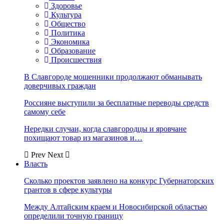
Здоровье
Культура
Общество
Политика
Экономика
Образование
Происшествия
В Славгороде мошенники продолжают обманывать
доверчивых граждан
Россияне выступили за бесплатные переводы средств
самому себе
Нередки случаи, когда славгородцы и яровчане
похищают товар из магазинов и…
Prev
Next
Власть
Сколько проектов заявлено на конкурс Губернаторских
грантов в сфере культуры
Между Алтайским краем и Новосибирской областью
определили точную границу