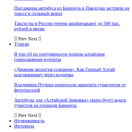
Пассажиры автобуса из Барнаула в Павлодар застряли на
трассе в сильный мороз
Таксисты в России теперь зарабатывают до 500 тыс.
рублей в месяц
Prev
Next
Туризм
В топ-10 по популярности попали алтайские
горнолыжные курорты
«Древняя экология сознания». Как Горный Алтай
разговаривает через водоемы
Владимира Путина попросили защитить турагентов от
фототроллей
Автобусы для «Алтайской Зимовки» скоро будут ждать
туристов на площади Барнаула
Prev
Next
Недвижимость
Интересы