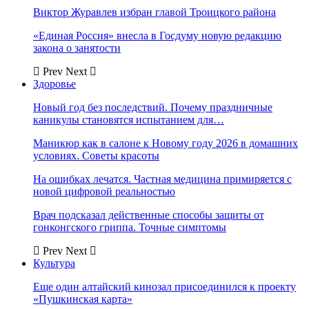
Виктор Журавлев избран главой Троицкого района
«Единая Россия» внесла в Госдуму новую редакцию
закона о занятости
Prev
Next
Здоровье
Новый год без последствий. Почему праздничные
каникулы становятся испытанием для…
Маникюр как в салоне к Новому году 2026 в домашних
условиях. Советы красоты
На ошибках лечатся. Частная медицина примиряется с
новой цифровой реальностью
Врач подсказал действенные способы защиты от
гонконгского гриппа. Точные симптомы
Prev
Next
Культура
Еще один алтайский кинозал присоединился к проекту
«Пушкинская карта»