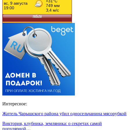
Интересное:
Житель Чарышского района убил односельчанина мясорубкой
Виктория, клубника, земляника: о секретах самой
популярной…