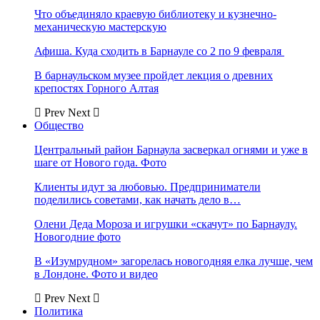
Что объединяло краевую библиотеку и кузнечно-
механическую мастерскую
Афиша. Куда сходить в Барнауле со 2 по 9 февраля
В барнаульском музее пройдет лекция о древних
крепостях Горного Алтая
Prev
Next
Общество
Центральный район Барнаула засверкал огнями и уже в
шаге от Нового года. Фото
Клиенты идут за любовью. Предприниматели
поделились советами, как начать дело в…
Олени Деда Мороза и игрушки «скачут» по Барнаулу.
Новогодние фото
В «Изумрудном» загорелась новогодняя елка лучше, чем
в Лондоне. Фото и видео
Prev
Next
Политика