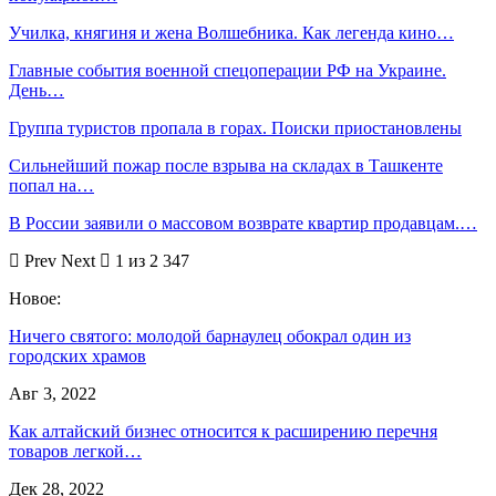
Училка, княгиня и жена Волшебника. Как легенда кино…
Главные события военной спецоперации РФ на Украине.
День…
Группа туристов пропала в горах. Поиски приостановлены
Сильнейший пожар после взрыва на складах в Ташкенте
попал на…
В России заявили о массовом возврате квартир продавцам.…
Prev
Next
1 из 2 347
Новое:
Ничего святого: молодой барнаулец обокрал один из
городских храмов
Авг 3, 2022
Как алтайский бизнес относится к расширению перечня
товаров легкой…
Дек 28, 2022