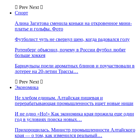
Prev
Next
Спорт
Алина Загитова сменила коньки на откровенное мини-
платье и гольфы. Фото
Футболист чуть не свернул шею, когда радовался голу
Ротенберг объяснил, почему в России футбол любят
больше хоккея
Барнаульцы поели ароматных блинов и поучаствовали в
лотерее на 20-летии Трассы…
Prev
Next
Экономика
Не хлебом единым. Алтайская пищевая и
перерабатывающая промышленность ищет новые ниши
И не одно «Но!» Как экономика края прожила еще один
год в условиях поиска новых…
Прихорошилась. Министр промышленности Алтайского
края — о том, как изменился реальный…