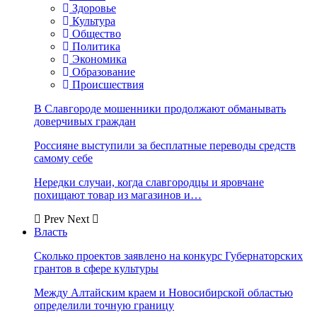
Здоровье
Культура
Общество
Политика
Экономика
Образование
Происшествия
В Славгороде мошенники продолжают обманывать
доверчивых граждан
Россияне выступили за бесплатные переводы средств
самому себе
Нередки случаи, когда славгородцы и яровчане
похищают товар из магазинов и…
Prev
Next
Власть
Сколько проектов заявлено на конкурс Губернаторских
грантов в сфере культуры
Между Алтайским краем и Новосибирской областью
определили точную границу