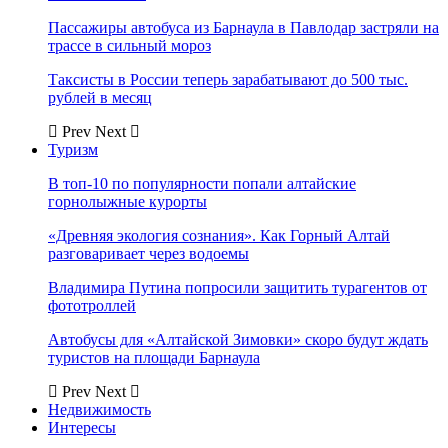
Пассажиры автобуса из Барнаула в Павлодар застряли на
трассе в сильный мороз
Таксисты в России теперь зарабатывают до 500 тыс.
рублей в месяц
Prev
Next
Туризм
В топ-10 по популярности попали алтайские
горнолыжные курорты
«Древняя экология сознания». Как Горный Алтай
разговаривает через водоемы
Владимира Путина попросили защитить турагентов от
фототроллей
Автобусы для «Алтайской Зимовки» скоро будут ждать
туристов на площади Барнаула
Prev
Next
Недвижимость
Интересы