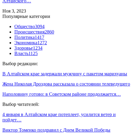
Алтайского…
Ноя 3, 2023
Популярные категории
Общество
3094
Происшествия
2860
Политика
1417
Экономика
1272
Здоровье
1234
Власть
1125
Выбор редакции:
В Алтайском крае задержали мужчину с пакетом марихуаны
Жена Николая Дроздова рассказала о состоянии телеведущего
Наполовину готово: в Советском районе продолжается…
Выбор читателей:
4 января в Алтайском крае потеплеет, усилится ветер и
пойдет…
Виктор Томенко поздравил с Днем Великой Победы