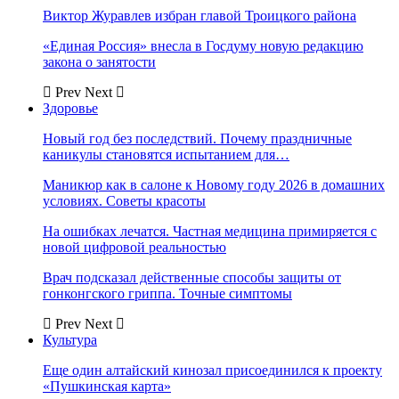
Виктор Журавлев избран главой Троицкого района
«Единая Россия» внесла в Госдуму новую редакцию
закона о занятости
Prev
Next
Здоровье
Новый год без последствий. Почему праздничные
каникулы становятся испытанием для…
Маникюр как в салоне к Новому году 2026 в домашних
условиях. Советы красоты
На ошибках лечатся. Частная медицина примиряется с
новой цифровой реальностью
Врач подсказал действенные способы защиты от
гонконгского гриппа. Точные симптомы
Prev
Next
Культура
Еще один алтайский кинозал присоединился к проекту
«Пушкинская карта»