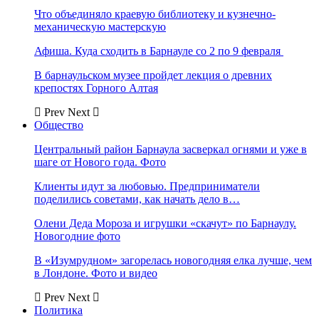
Что объединяло краевую библиотеку и кузнечно-
механическую мастерскую
Афиша. Куда сходить в Барнауле со 2 по 9 февраля
В барнаульском музее пройдет лекция о древних
крепостях Горного Алтая
Prev
Next
Общество
Центральный район Барнаула засверкал огнями и уже в
шаге от Нового года. Фото
Клиенты идут за любовью. Предприниматели
поделились советами, как начать дело в…
Олени Деда Мороза и игрушки «скачут» по Барнаулу.
Новогодние фото
В «Изумрудном» загорелась новогодняя елка лучше, чем
в Лондоне. Фото и видео
Prev
Next
Политика