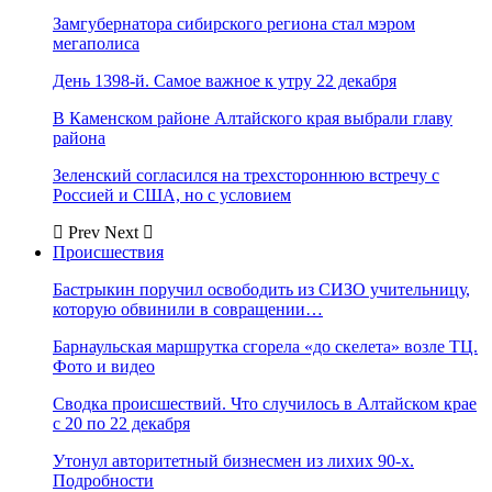
Замгубернатора сибирского региона стал мэром
мегаполиса
День 1398-й. Самое важное к утру 22 декабря
В Каменском районе Алтайского края выбрали главу
района
Зеленский согласился на трехстороннюю встречу с
Россией и США, но с условием
Prev
Next
Происшествия
Бастрыкин поручил освободить из СИЗО учительницу,
которую обвинили в совращении…
Барнаульская маршрутка сгорела «до скелета» возле ТЦ.
Фото и видео
Сводка происшествий. Что случилось в Алтайском крае
с 20 по 22 декабря
Утонул авторитетный бизнесмен из лихих 90-х.
Подробности