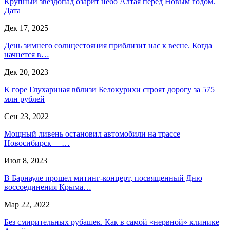
Крупный звездопад озарит небо Алтая перед Новым годом.
Дата
Дек 17, 2025
День зимнего солнцестояния приблизит нас к весне. Когда
начнется в…
Дек 20, 2023
К горе Глухариная вблизи Белокурихи строят дорогу за 575
млн рублей
Сен 23, 2022
Мощный ливень остановил автомобили на трассе
Новосибирск —…
Июл 8, 2023
В Барнауле прошел митинг-концерт, посвященный Дню
воссоединения Крыма…
Мар 22, 2022
Без смирительных рубашек. Как в самой «нервной» клинике