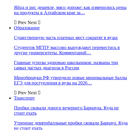
Яйца и рис дешевле, мясо дороже: как изменились цены
на продукты в Алтайском крае за…
Prev
Next
Образование
Существенную часть платных мест сократят в вузах
Студентов МГПУ массово вынуждают перевестись в
другие университеты. Комментарий…
Главные угрозы здоровью школьников: названы три
самых частых диагноза в России
Минобрнауки РФ утвердило новые минимальные баллы
ЕГЭ для поступления в вузы на 2026…
Prev
Next
Транспорт
Пробки сковали дороги вечернего Барнаула. Куда не
стоит ехать
Утренние девятибалльные пробки сковали Барнаул. Куда
не стоит ехать