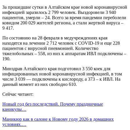
За прошедшие сутки в Алтайском крае новой коронавирусной
инфекцией заразилось 2 799 человек. Выздоровели 3 940
пациентов, умерли – 24. Всего за время пандемии переболели
ковидом 200 029 жителей региона, а стали жертвой вируса –
9 417.
По состоянию на 28 февраля в медучреждениях края
находятся на лечении 2 712 человек с COVID-19 и еще 228
пациентов с вирусной пневмонией. Количество
тяжелобольных – 558, из них к аппаратам ИВЛ подключены –
190.
Минздрав Алтайского края подготовил 3 550 коек для
инфицированных новой коронавирусной инфекцией, в том
числе 3 039 — подключены к кислороду, а 373 – к ИВЛ. На
данный момент из них свободно 610.
Сейчас читают:
Новый год без последствий. Почему праздничные
каникулы…
Маникюр как в салоне к Новому году 2026 в домашних
условиях.…