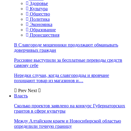
Здоровье
Культура
Общество
Политика
Экономика
Образование
Происшествия
В Славгороде мошенники продолжают обманывать
доверчивых граждан
Россияне выступили за бесплатные переводы средств
самому себе
Нередки случаи, когда славгородцы и яровчане
похищают товар из магазинов и…
Prev
Next
Власть
Сколько проектов заявлено на конкурс Губернаторских
грантов в сфере культуры
Между Алтайским краем и Новосибирской областью
определили точную границу