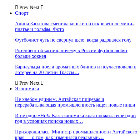
Prev
Next
Спорт
Алина Загитова сменила коньки на откровенное мини-
платье и гольфы. Фото
Футболист чуть не свернул шею, когда радовался голу
Ротенберг объяснил, почему в России футбол любят
больше хоккея
Барнаульцы поели ароматных блинов и поучаствовали в
лотерее на 20-летии Трассы…
Prev
Next
Экономика
Не хлебом единым. Алтайская пищевая и
перерабатывающая промышленность ищет новые ниши
И не одно «Но!» Как экономика края прожила еще один
год в условиях поиска новых…
Прихорошилась. Министр промышленности Алтайского
края — о том, как изменился реальный…