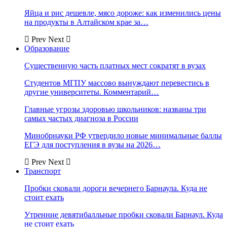
Яйца и рис дешевле, мясо дороже: как изменились цены
на продукты в Алтайском крае за…
Prev
Next
Образование
Существенную часть платных мест сократят в вузах
Студентов МГПУ массово вынуждают перевестись в
другие университеты. Комментарий…
Главные угрозы здоровью школьников: названы три
самых частых диагноза в России
Минобрнауки РФ утвердило новые минимальные баллы
ЕГЭ для поступления в вузы на 2026…
Prev
Next
Транспорт
Пробки сковали дороги вечернего Барнаула. Куда не
стоит ехать
Утренние девятибалльные пробки сковали Барнаул. Куда
не стоит ехать