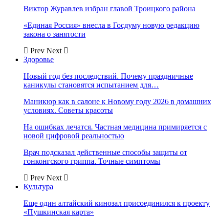
Виктор Журавлев избран главой Троицкого района
«Единая Россия» внесла в Госдуму новую редакцию
закона о занятости
Prev
Next
Здоровье
Новый год без последствий. Почему праздничные
каникулы становятся испытанием для…
Маникюр как в салоне к Новому году 2026 в домашних
условиях. Советы красоты
На ошибках лечатся. Частная медицина примиряется с
новой цифровой реальностью
Врач подсказал действенные способы защиты от
гонконгского гриппа. Точные симптомы
Prev
Next
Культура
Еще один алтайский кинозал присоединился к проекту
«Пушкинская карта»