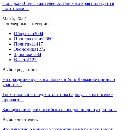
Порядка 60 тысяч жителей Алтайского края пользуются
льготными…
Мар 5, 2022
Популярные категории
Общество
3094
Происшествия
2860
Политика
1417
Экономика
1272
Здоровье
1234
Власть
1125
Выбор редакции:
На празднике русского платка в Усть-Калманке приняло
участие…
Трехэтажный коттедж в элитном барнаульском поселке
продают…
Барнаул в пятёрке российских городов по росту цен на…
Выбор читателей:
Что известно о ночной угрозе атаки на Крымский мост