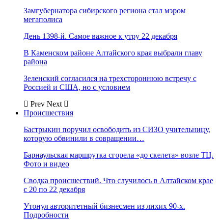
Замгубернатора сибирского региона стал мэром
мегаполиса
День 1398-й. Самое важное к утру 22 декабря
В Каменском районе Алтайского края выбрали главу
района
Зеленский согласился на трехстороннюю встречу с
Россией и США, но с условием
Prev
Next
Происшествия
Бастрыкин поручил освободить из СИЗО учительницу,
которую обвинили в совращении…
Барнаульская маршрутка сгорела «до скелета» возле ТЦ.
Фото и видео
Сводка происшествий. Что случилось в Алтайском крае
с 20 по 22 декабря
Утонул авторитетный бизнесмен из лихих 90-х.
Подробности