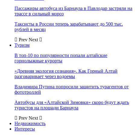
Пассажиры автобуса из Барнаула в Павлодар застряли на
трассе в сильный мороз
Таксисты в России теперь зарабатывают до 500 тыс.
рублей в месяц
Prev
Next
Туризм
В топ-10 по популярности попали алтайские
горнолыжные курорты
«Древняя экология сознания». Как Горный Алтай
разговаривает через водоемы
Владимира Путина попросили защитить турагентов от
фототроллей
Автобусы для «Алтайской Зимовки» скоро будут ждать
туристов на площади Барнаула
Prev
Next
Недвижимость
Интересы