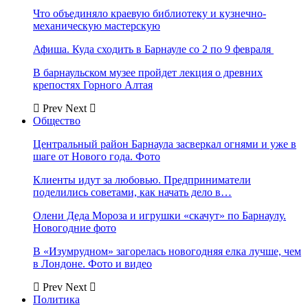
Что объединяло краевую библиотеку и кузнечно-
механическую мастерскую
Афиша. Куда сходить в Барнауле со 2 по 9 февраля
В барнаульском музее пройдет лекция о древних
крепостях Горного Алтая
Prev
Next
Общество
Центральный район Барнаула засверкал огнями и уже в
шаге от Нового года. Фото
Клиенты идут за любовью. Предприниматели
поделились советами, как начать дело в…
Олени Деда Мороза и игрушки «скачут» по Барнаулу.
Новогодние фото
В «Изумрудном» загорелась новогодняя елка лучше, чем
в Лондоне. Фото и видео
Prev
Next
Политика