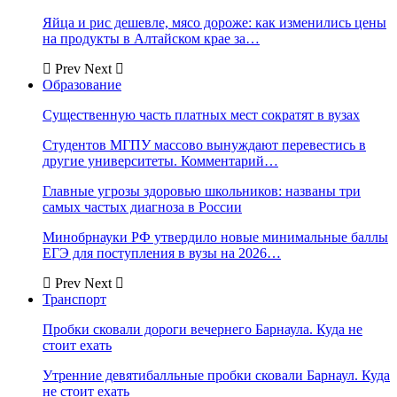
Яйца и рис дешевле, мясо дороже: как изменились цены
на продукты в Алтайском крае за…
Prev
Next
Образование
Существенную часть платных мест сократят в вузах
Студентов МГПУ массово вынуждают перевестись в
другие университеты. Комментарий…
Главные угрозы здоровью школьников: названы три
самых частых диагноза в России
Минобрнауки РФ утвердило новые минимальные баллы
ЕГЭ для поступления в вузы на 2026…
Prev
Next
Транспорт
Пробки сковали дороги вечернего Барнаула. Куда не
стоит ехать
Утренние девятибалльные пробки сковали Барнаул. Куда
не стоит ехать