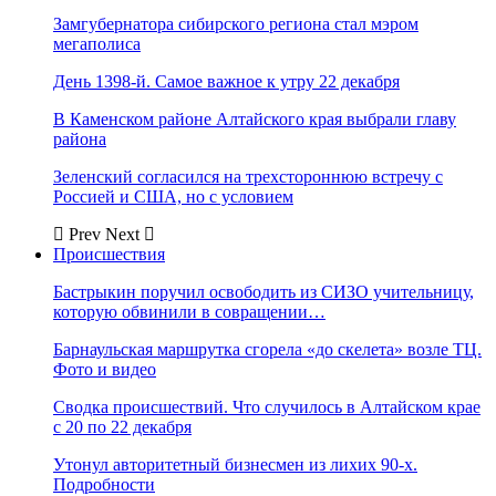
Замгубернатора сибирского региона стал мэром
мегаполиса
День 1398-й. Самое важное к утру 22 декабря
В Каменском районе Алтайского края выбрали главу
района
Зеленский согласился на трехстороннюю встречу с
Россией и США, но с условием
Prev
Next
Происшествия
Бастрыкин поручил освободить из СИЗО учительницу,
которую обвинили в совращении…
Барнаульская маршрутка сгорела «до скелета» возле ТЦ.
Фото и видео
Сводка происшествий. Что случилось в Алтайском крае
с 20 по 22 декабря
Утонул авторитетный бизнесмен из лихих 90-х.
Подробности