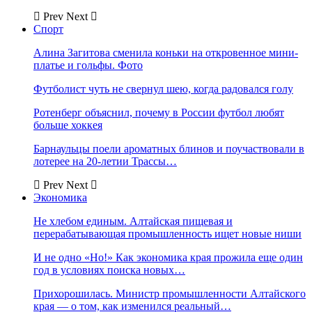
Prev
Next
Спорт
Алина Загитова сменила коньки на откровенное мини-
платье и гольфы. Фото
Футболист чуть не свернул шею, когда радовался голу
Ротенберг объяснил, почему в России футбол любят
больше хоккея
Барнаульцы поели ароматных блинов и поучаствовали в
лотерее на 20-летии Трассы…
Prev
Next
Экономика
Не хлебом единым. Алтайская пищевая и
перерабатывающая промышленность ищет новые ниши
И не одно «Но!» Как экономика края прожила еще один
год в условиях поиска новых…
Прихорошилась. Министр промышленности Алтайского
края — о том, как изменился реальный…