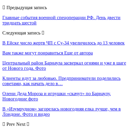
Предыдущая запись
Главные события военной спецоперации РФ. День двести
тридцать шестой
Следующая запись
В Ейске число жертв ЧП с Су-34 увеличилось до 13 человек
Вам также могут понравиться
Еще от автора
Центральный район Барнаула засверкал огнями и уже в шаге
от Нового года. Фото
Клиенты идут за любовью. Предприниматели поделились
советами, как начать дело в…
Олени Деда Мороза и игрушки «скачут» по Барнаулу.
Новогодние фото
В «Изумрудном» загорелась новогодняя елка лучше, чем в
Лондоне. Фото и видео
Prev
Next