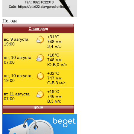
Погода
Славгород