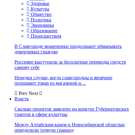
Здоровье
Культура
Общество
Политика
Экономика
Образование
Происшествия
В Славгороде мошенники продолжают обманывать
доверчивых граждан
Россияне выступили за бесплатные переводы средств
самому себе
Нередки случаи, когда славгородцы и яровчане
похищают товар из магазинов и…
Prev
Next
Власть
Сколько проектов заявлено на конкурс Губернаторских
грантов в сфере культуры
Между Алтайским краем и Новосибирской областью
определили точную границу