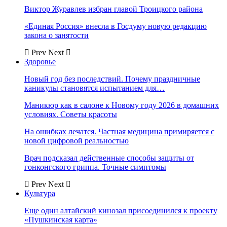
Виктор Журавлев избран главой Троицкого района
«Единая Россия» внесла в Госдуму новую редакцию
закона о занятости
Prev
Next
Здоровье
Новый год без последствий. Почему праздничные
каникулы становятся испытанием для…
Маникюр как в салоне к Новому году 2026 в домашних
условиях. Советы красоты
На ошибках лечатся. Частная медицина примиряется с
новой цифровой реальностью
Врач подсказал действенные способы защиты от
гонконгского гриппа. Точные симптомы
Prev
Next
Культура
Еще один алтайский кинозал присоединился к проекту
«Пушкинская карта»