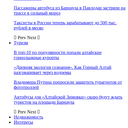
Пассажиры автобуса из Барнаула в Павлодар застряли на
трассе в сильный мороз
Таксисты в России теперь зарабатывают до 500 тыс.
рублей в месяц
Prev
Next
Туризм
В топ-10 по популярности попали алтайские
горнолыжные курорты
«Древняя экология сознания». Как Горный Алтай
разговаривает через водоемы
Владимира Путина попросили защитить турагентов от
фототроллей
Автобусы для «Алтайской Зимовки» скоро будут ждать
туристов на площади Барнаула
Prev
Next
Недвижимость
Интересы