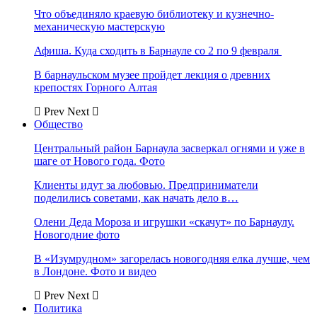
Что объединяло краевую библиотеку и кузнечно-
механическую мастерскую
Афиша. Куда сходить в Барнауле со 2 по 9 февраля
В барнаульском музее пройдет лекция о древних
крепостях Горного Алтая
Prev
Next
Общество
Центральный район Барнаула засверкал огнями и уже в
шаге от Нового года. Фото
Клиенты идут за любовью. Предприниматели
поделились советами, как начать дело в…
Олени Деда Мороза и игрушки «скачут» по Барнаулу.
Новогодние фото
В «Изумрудном» загорелась новогодняя елка лучше, чем
в Лондоне. Фото и видео
Prev
Next
Политика