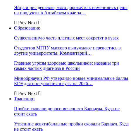
Яйца и рис дешевле, мясо дороже: как изменились цены
на продукты в Алтайском крае за…
Prev
Next
Образование
Существенную часть платных мест сократят в вузах
Студентов МГПУ массово вынуждают перевестись в
другие университеты. Комментарий…
Главные угрозы здоровью школьников: названы три
самых частых диагноза в России
Минобрнауки РФ утвердило новые минимальные баллы
ЕГЭ для поступления в вузы на 2026…
Prev
Next
Транспорт
Пробки сковали дороги вечернего Барнаула. Куда не
стоит ехать
Утренние девятибалльные пробки сковали Барнаул. Куда
не стоит ехать