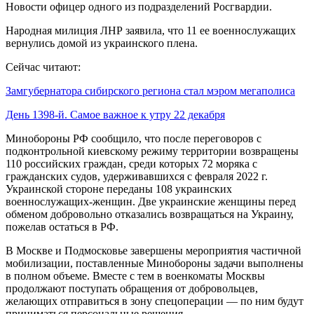
Новости офицер одного из подразделений Росгвардии.
Народная милиция ЛНР заявила, что 11 ее военнослужащих
вернулись домой из украинского плена.
Сейчас читают:
Замгубернатора сибирского региона стал мэром мегаполиса
День 1398-й. Самое важное к утру 22 декабря
Минобороны РФ сообщило, что после переговоров с
подконтрольной киевскому режиму территории возвращены
110 российских граждан, среди которых 72 моряка с
гражданских судов, удерживавшихся с февраля 2022 г.
Украинской стороне переданы 108 украинских
военнослужащих-женщин. Две украинские женщины перед
обменом добровольно отказались возвращаться на Украину,
пожелав остаться в РФ.
В Москве и Подмосковье завершены мероприятия частичной
мобилизации, поставленные Минобороны задачи выполнены
в полном объеме. Вместе с тем в военкоматы Москвы
продолжают поступать обращения от добровольцев,
желающих отправиться в зону спецоперации — по ним будут
приниматься персональные решения.