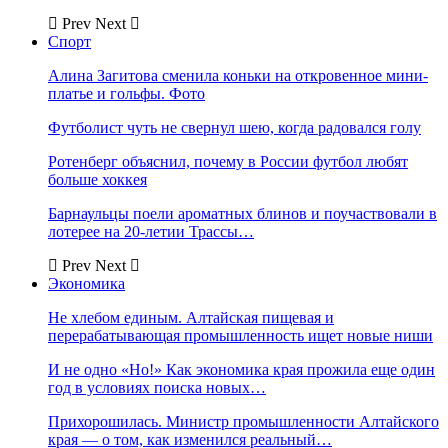
Prev
Next
Спорт
Алина Загитова сменила коньки на откровенное мини-
платье и гольфы. Фото
Футболист чуть не свернул шею, когда радовался голу
Ротенберг объяснил, почему в России футбол любят
больше хоккея
Барнаульцы поели ароматных блинов и поучаствовали в
лотерее на 20-летии Трассы…
Prev
Next
Экономика
Не хлебом единым. Алтайская пищевая и
перерабатывающая промышленность ищет новые ниши
И не одно «Но!» Как экономика края прожила еще один
год в условиях поиска новых…
Прихорошилась. Министр промышленности Алтайского
края — о том, как изменился реальный…