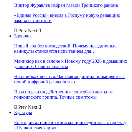
Виктор Журавлев избран главой Троицкого района
«Единая Россия» внесла в Госдуму новую редакцию
закона о занятости
Prev
Next
Здоровье
Новый год без последствий. Почему праздничные
каникулы становятся испытанием для…
Маникюр как в салоне к Новому году 2026 в домашних
условиях. Советы красоты
На ошибках лечатся. Частная медицина примиряется с
новой цифровой реальностью
Врач подсказал действенные способы защиты от
гонконгского гриппа. Точные симптомы
Prev
Next
Культура
Еще один алтайский кинозал присоединился к проекту
«Пушкинская карта»