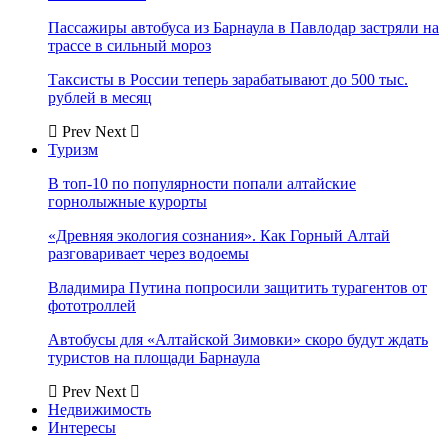
Пассажиры автобуса из Барнаула в Павлодар застряли на
трассе в сильный мороз
Таксисты в России теперь зарабатывают до 500 тыс.
рублей в месяц
Prev
Next
Туризм
В топ-10 по популярности попали алтайские
горнолыжные курорты
«Древняя экология сознания». Как Горный Алтай
разговаривает через водоемы
Владимира Путина попросили защитить турагентов от
фототроллей
Автобусы для «Алтайской Зимовки» скоро будут ждать
туристов на площади Барнаула
Prev
Next
Недвижимость
Интересы