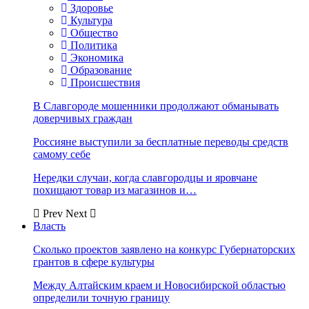
Здоровье
Культура
Общество
Политика
Экономика
Образование
Происшествия
В Славгороде мошенники продолжают обманывать
доверчивых граждан
Россияне выступили за бесплатные переводы средств
самому себе
Нередки случаи, когда славгородцы и яровчане
похищают товар из магазинов и…
Prev
Next
Власть
Сколько проектов заявлено на конкурс Губернаторских
грантов в сфере культуры
Между Алтайским краем и Новосибирской областью
определили точную границу