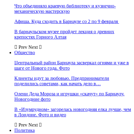
Что объединяло краевую библиотеку и кузнечно-
механическую мастерскую
Афиша. Куда сходить в Барнауле со 2 по 9 февраля
В барнаульском музее пройдет лекция о древних
крепостях Горного Алтая
Prev
Next
Общество
Центральный район Барнаула засверкал огнями и уже в
шаге от Нового года. Фото
Клиенты идут за любовью. Предприниматели
поделились советами, как начать дело в…
Олени Деда Мороза и игрушки «скачут» по Барнаулу.
Новогодние фото
В «Изумрудном» загорелась новогодняя елка лучше, чем
в Лондоне. Фото и видео
Prev
Next
Политика