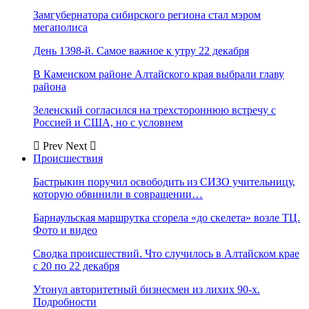
Замгубернатора сибирского региона стал мэром
мегаполиса
День 1398-й. Самое важное к утру 22 декабря
В Каменском районе Алтайского края выбрали главу
района
Зеленский согласился на трехстороннюю встречу с
Россией и США, но с условием
Prev
Next
Происшествия
Бастрыкин поручил освободить из СИЗО учительницу,
которую обвинили в совращении…
Барнаульская маршрутка сгорела «до скелета» возле ТЦ.
Фото и видео
Сводка происшествий. Что случилось в Алтайском крае
с 20 по 22 декабря
Утонул авторитетный бизнесмен из лихих 90-х.
Подробности