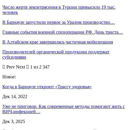
Число жертв землетрясения в Турции превысило 19 тыс.
человек
В Барнауле запустили первое за Уралом производство…
Главные события военной спецоперации РФ. День триста…
В Алтайском крае завершилась частичная мобилизация
Производителей органической продукции поддержат
субсидиями
Prev
Next
1 из 2 347
Новое:
Когда в Барнауле откроют «Трассу здоровья»
Дек 14, 2022
Уже не приговор. Как современные методы помогают жить с
ВИЧ-инфекцией…
Дек 3, 2025