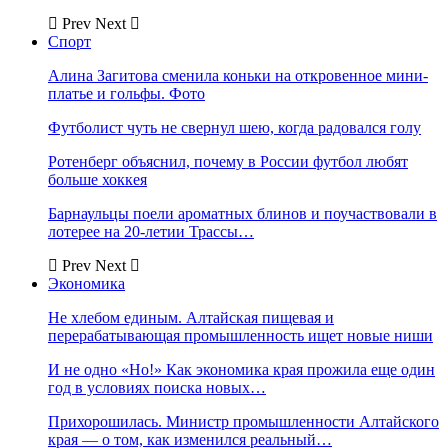
Prev
Next
Спорт
Алина Загитова сменила коньки на откровенное мини-
платье и гольфы. Фото
Футболист чуть не свернул шею, когда радовался голу
Ротенберг объяснил, почему в России футбол любят
больше хоккея
Барнаульцы поели ароматных блинов и поучаствовали в
лотерее на 20-летии Трассы…
Prev
Next
Экономика
Не хлебом единым. Алтайская пищевая и
перерабатывающая промышленность ищет новые ниши
И не одно «Но!» Как экономика края прожила еще один
год в условиях поиска новых…
Прихорошилась. Министр промышленности Алтайского
края — о том, как изменился реальный…