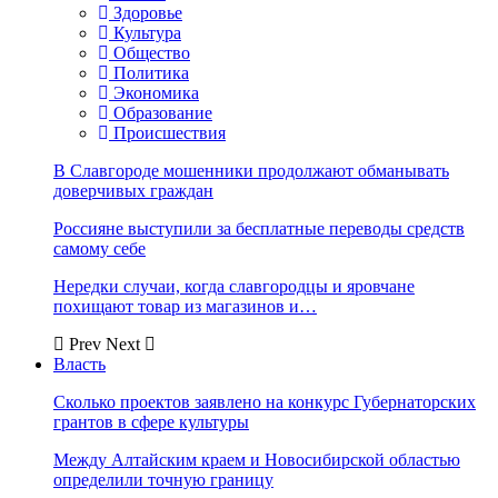
Здоровье
Культура
Общество
Политика
Экономика
Образование
Происшествия
В Славгороде мошенники продолжают обманывать
доверчивых граждан
Россияне выступили за бесплатные переводы средств
самому себе
Нередки случаи, когда славгородцы и яровчане
похищают товар из магазинов и…
Prev
Next
Власть
Сколько проектов заявлено на конкурс Губернаторских
грантов в сфере культуры
Между Алтайским краем и Новосибирской областью
определили точную границу