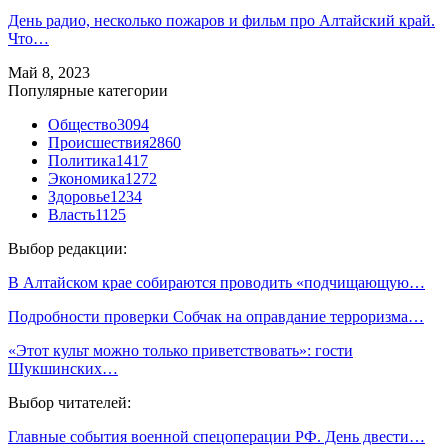
День радио, несколько пожаров и фильм про Алтайский край.
Что…
Май 8, 2023
Популярные категории
Общество
3094
Происшествия
2860
Политика
1417
Экономика
1272
Здоровье
1234
Власть
1125
Выбор редакции:
В Алтайском крае собираются проводить «подчищающую…
Подробности проверки Собчак на оправдание терроризма…
«Этот культ можно только приветствовать»: гости
Шукшинских…
Выбор читателей:
Главные события военной спецоперации РФ. День двести…