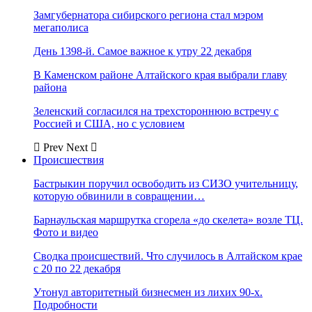
Замгубернатора сибирского региона стал мэром
мегаполиса
День 1398-й. Самое важное к утру 22 декабря
В Каменском районе Алтайского края выбрали главу
района
Зеленский согласился на трехстороннюю встречу с
Россией и США, но с условием
Prev
Next
Происшествия
Бастрыкин поручил освободить из СИЗО учительницу,
которую обвинили в совращении…
Барнаульская маршрутка сгорела «до скелета» возле ТЦ.
Фото и видео
Сводка происшествий. Что случилось в Алтайском крае
с 20 по 22 декабря
Утонул авторитетный бизнесмен из лихих 90-х.
Подробности