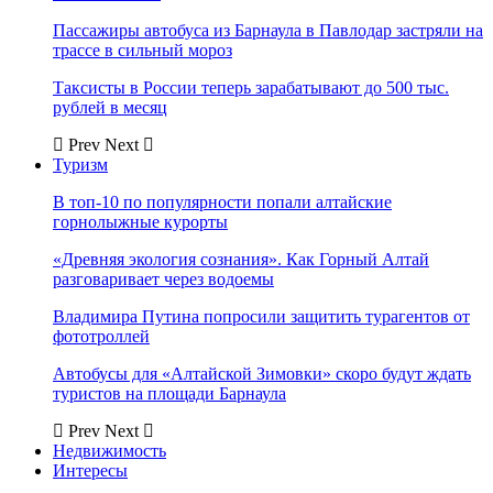
Пассажиры автобуса из Барнаула в Павлодар застряли на
трассе в сильный мороз
Таксисты в России теперь зарабатывают до 500 тыс.
рублей в месяц
Prev
Next
Туризм
В топ-10 по популярности попали алтайские
горнолыжные курорты
«Древняя экология сознания». Как Горный Алтай
разговаривает через водоемы
Владимира Путина попросили защитить турагентов от
фототроллей
Автобусы для «Алтайской Зимовки» скоро будут ждать
туристов на площади Барнаула
Prev
Next
Недвижимость
Интересы