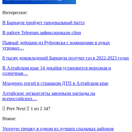
Интересное:
В Барнауле пройдет танцевальный баттл
В работе Telegram зафиксировали сбои
Пьяный дебошир из Рубцовска с ножницами в руках
угрожал…
8 тысяч домовладений Барнаула получат газ в 2022-2023 годах
В Алтайском крае 14 декабря установится морозная и
солнечная…
Младенец погиб в страшном ДТП в Алтайском крае
Алтайские легкоатлеты завоевали награды на
всероссийских…
Prev
Next
1 из 2 347
Новое:
Уютную трешку в одном из лучших спальных районов