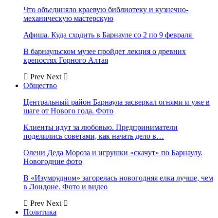
Что объединяло краевую библиотеку и кузнечно-
механическую мастерскую
Афиша. Куда сходить в Барнауле со 2 по 9 февраля
В барнаульском музее пройдет лекция о древних
крепостях Горного Алтая
Prev
Next
Общество
Центральный район Барнаула засверкал огнями и уже в
шаге от Нового года. Фото
Клиенты идут за любовью. Предприниматели
поделились советами, как начать дело в…
Олени Деда Мороза и игрушки «скачут» по Барнаулу.
Новогодние фото
В «Изумрудном» загорелась новогодняя елка лучше, чем
в Лондоне. Фото и видео
Prev
Next
Политика