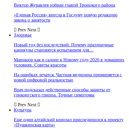
Виктор Журавлев избран главой Троицкого района
«Единая Россия» внесла в Госдуму новую редакцию
закона о занятости
Prev
Next
Здоровье
Новый год без последствий. Почему праздничные
каникулы становятся испытанием для…
Маникюр как в салоне к Новому году 2026 в домашних
условиях. Советы красоты
На ошибках лечатся. Частная медицина примиряется с
новой цифровой реальностью
Врач подсказал действенные способы защиты от
гонконгского гриппа. Точные симптомы
Prev
Next
Культура
Еще один алтайский кинозал присоединился к проекту
«Пушкинская карта»