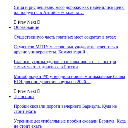
Яйца и рис дешевле, мясо дороже: как изменились цены
на продукты в Алтайском крае за…
Prev
Next
Образование
Существенную часть платных мест сократят в вузах
Студентов МГПУ массово вынуждают перевестись в
другие университеты. Комментарий…
Главные угрозы здоровью школьников: названы три
самых частых диагноза в России
Минобрнауки РФ утвердило новые минимальные баллы
ЕГЭ для поступления в вузы на 2026…
Prev
Next
Транспорт
Пробки сковали дороги вечернего Барнаула. Куда не
стоит ехать
Утренние девятибалльные пробки сковали Барнаул. Куда
не стоит ехать