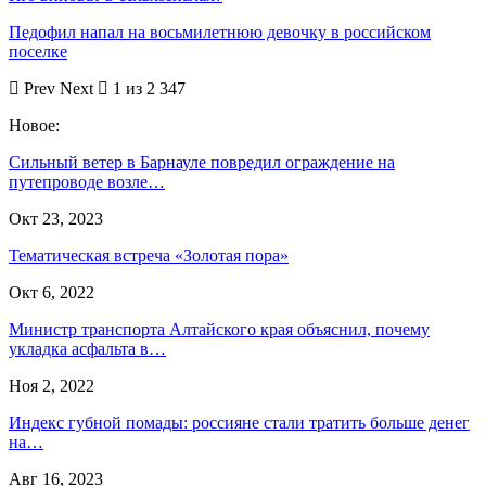
Педофил напал на восьмилетнюю девочку в российском
поселке
Prev
Next
1 из 2 347
Новое:
Сильный ветер в Барнауле повредил ограждение на
путепроводе возле…
Окт 23, 2023
Тематическая встреча «Золотая пора»
Окт 6, 2022
Министр транспорта Алтайского края объяснил, почему
укладка асфальта в…
Ноя 2, 2022
Индекс губной помады: россияне стали тратить больше денег
на…
Авг 16, 2023