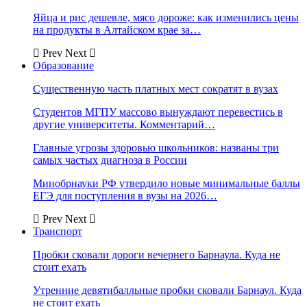
Яйца и рис дешевле, мясо дороже: как изменились цены
на продукты в Алтайском крае за…
Prev
Next
Образование
Существенную часть платных мест сократят в вузах
Студентов МГПУ массово вынуждают перевестись в
другие университеты. Комментарий…
Главные угрозы здоровью школьников: названы три
самых частых диагноза в России
Минобрнауки РФ утвердило новые минимальные баллы
ЕГЭ для поступления в вузы на 2026…
Prev
Next
Транспорт
Пробки сковали дороги вечернего Барнаула. Куда не
стоит ехать
Утренние девятибалльные пробки сковали Барнаул. Куда
не стоит ехать