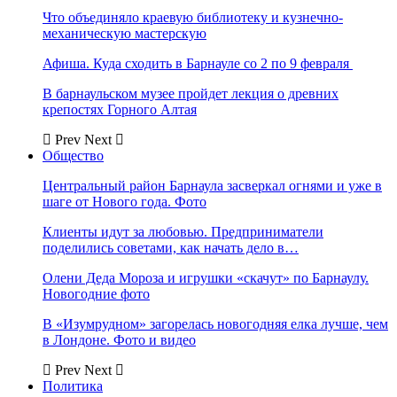
Что объединяло краевую библиотеку и кузнечно-
механическую мастерскую
Афиша. Куда сходить в Барнауле со 2 по 9 февраля
В барнаульском музее пройдет лекция о древних
крепостях Горного Алтая
Prev
Next
Общество
Центральный район Барнаула засверкал огнями и уже в
шаге от Нового года. Фото
Клиенты идут за любовью. Предприниматели
поделились советами, как начать дело в…
Олени Деда Мороза и игрушки «скачут» по Барнаулу.
Новогодние фото
В «Изумрудном» загорелась новогодняя елка лучше, чем
в Лондоне. Фото и видео
Prev
Next
Политика