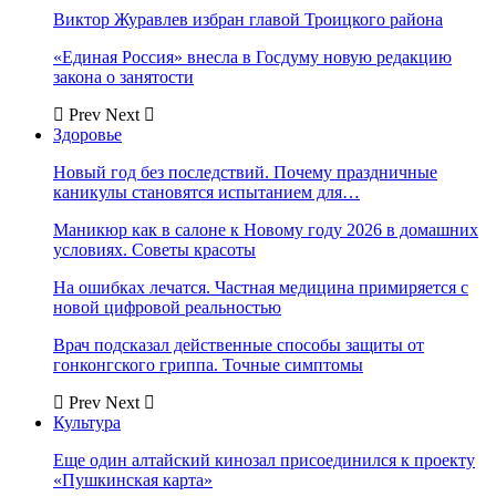
Виктор Журавлев избран главой Троицкого района
«Единая Россия» внесла в Госдуму новую редакцию
закона о занятости
Prev
Next
Здоровье
Новый год без последствий. Почему праздничные
каникулы становятся испытанием для…
Маникюр как в салоне к Новому году 2026 в домашних
условиях. Советы красоты
На ошибках лечатся. Частная медицина примиряется с
новой цифровой реальностью
Врач подсказал действенные способы защиты от
гонконгского гриппа. Точные симптомы
Prev
Next
Культура
Еще один алтайский кинозал присоединился к проекту
«Пушкинская карта»