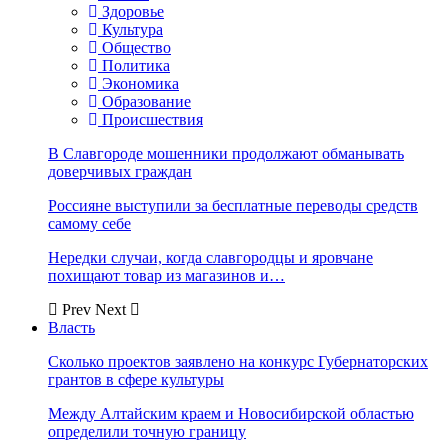
Здоровье
Культура
Общество
Политика
Экономика
Образование
Происшествия
В Славгороде мошенники продолжают обманывать
доверчивых граждан
Россияне выступили за бесплатные переводы средств
самому себе
Нередки случаи, когда славгородцы и яровчане
похищают товар из магазинов и…
Prev
Next
Власть
Сколько проектов заявлено на конкурс Губернаторских
грантов в сфере культуры
Между Алтайским краем и Новосибирской областью
определили точную границу