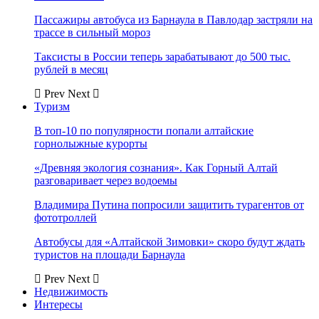
Пассажиры автобуса из Барнаула в Павлодар застряли на
трассе в сильный мороз
Таксисты в России теперь зарабатывают до 500 тыс.
рублей в месяц
Prev
Next
Туризм
В топ-10 по популярности попали алтайские
горнолыжные курорты
«Древняя экология сознания». Как Горный Алтай
разговаривает через водоемы
Владимира Путина попросили защитить турагентов от
фототроллей
Автобусы для «Алтайской Зимовки» скоро будут ждать
туристов на площади Барнаула
Prev
Next
Недвижимость
Интересы