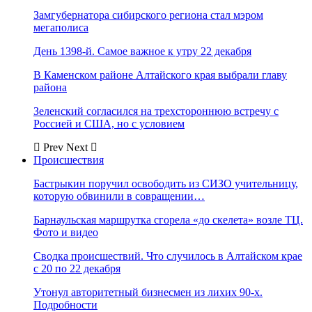
Замгубернатора сибирского региона стал мэром
мегаполиса
День 1398-й. Самое важное к утру 22 декабря
В Каменском районе Алтайского края выбрали главу
района
Зеленский согласился на трехстороннюю встречу с
Россией и США, но с условием
Prev
Next
Происшествия
Бастрыкин поручил освободить из СИЗО учительницу,
которую обвинили в совращении…
Барнаульская маршрутка сгорела «до скелета» возле ТЦ.
Фото и видео
Сводка происшествий. Что случилось в Алтайском крае
с 20 по 22 декабря
Утонул авторитетный бизнесмен из лихих 90-х.
Подробности