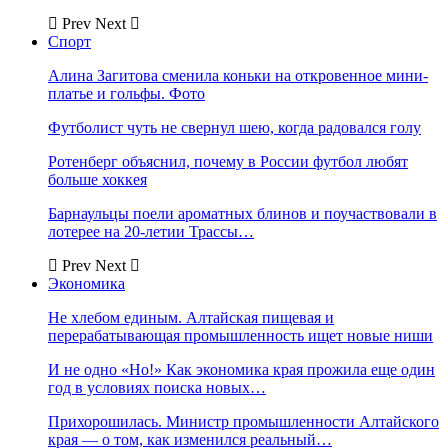
Prev
Next
Спорт
Алина Загитова сменила коньки на откровенное мини-
платье и гольфы. Фото
Футболист чуть не свернул шею, когда радовался голу
Ротенберг объяснил, почему в России футбол любят
больше хоккея
Барнаульцы поели ароматных блинов и поучаствовали в
лотерее на 20-летии Трассы…
Prev
Next
Экономика
Не хлебом единым. Алтайская пищевая и
перерабатывающая промышленность ищет новые ниши
И не одно «Но!» Как экономика края прожила еще один
год в условиях поиска новых…
Прихорошилась. Министр промышленности Алтайского
края — о том, как изменился реальный…