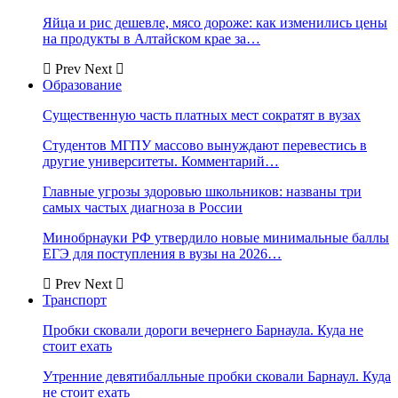
Яйца и рис дешевле, мясо дороже: как изменились цены
на продукты в Алтайском крае за…
Prev
Next
Образование
Существенную часть платных мест сократят в вузах
Студентов МГПУ массово вынуждают перевестись в
другие университеты. Комментарий…
Главные угрозы здоровью школьников: названы три
самых частых диагноза в России
Минобрнауки РФ утвердило новые минимальные баллы
ЕГЭ для поступления в вузы на 2026…
Prev
Next
Транспорт
Пробки сковали дороги вечернего Барнаула. Куда не
стоит ехать
Утренние девятибалльные пробки сковали Барнаул. Куда
не стоит ехать