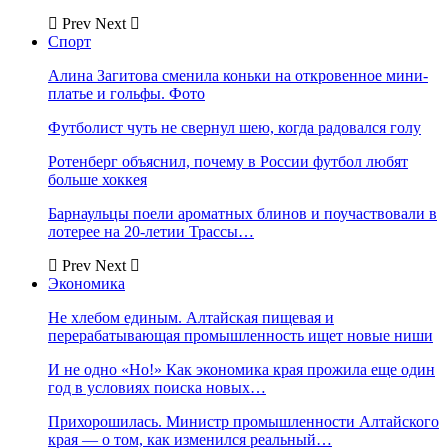
Prev
Next
Спорт
Алина Загитова сменила коньки на откровенное мини-
платье и гольфы. Фото
Футболист чуть не свернул шею, когда радовался голу
Ротенберг объяснил, почему в России футбол любят
больше хоккея
Барнаульцы поели ароматных блинов и поучаствовали в
лотерее на 20-летии Трассы…
Prev
Next
Экономика
Не хлебом единым. Алтайская пищевая и
перерабатывающая промышленность ищет новые ниши
И не одно «Но!» Как экономика края прожила еще один
год в условиях поиска новых…
Прихорошилась. Министр промышленности Алтайского
края — о том, как изменился реальный…