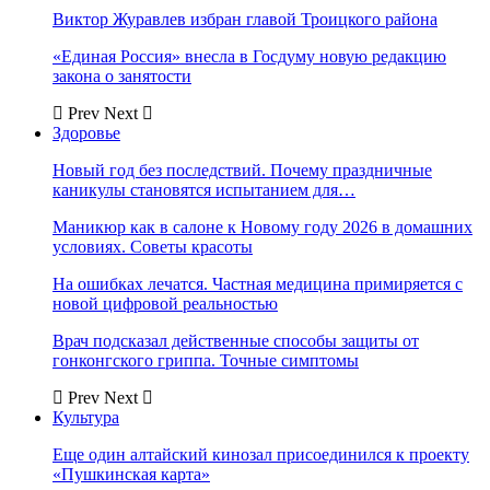
Виктор Журавлев избран главой Троицкого района
«Единая Россия» внесла в Госдуму новую редакцию
закона о занятости
Prev
Next
Здоровье
Новый год без последствий. Почему праздничные
каникулы становятся испытанием для…
Маникюр как в салоне к Новому году 2026 в домашних
условиях. Советы красоты
На ошибках лечатся. Частная медицина примиряется с
новой цифровой реальностью
Врач подсказал действенные способы защиты от
гонконгского гриппа. Точные симптомы
Prev
Next
Культура
Еще один алтайский кинозал присоединился к проекту
«Пушкинская карта»