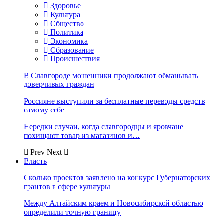
Здоровье
Культура
Общество
Политика
Экономика
Образование
Происшествия
В Славгороде мошенники продолжают обманывать
доверчивых граждан
Россияне выступили за бесплатные переводы средств
самому себе
Нередки случаи, когда славгородцы и яровчане
похищают товар из магазинов и…
Prev
Next
Власть
Сколько проектов заявлено на конкурс Губернаторских
грантов в сфере культуры
Между Алтайским краем и Новосибирской областью
определили точную границу