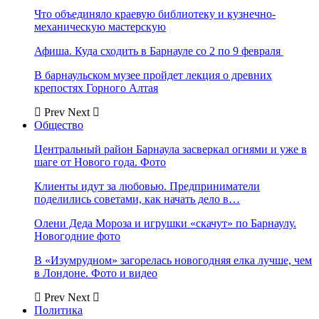
Что объединяло краевую библиотеку и кузнечно-
механическую мастерскую
Афиша. Куда сходить в Барнауле со 2 по 9 февраля
В барнаульском музее пройдет лекция о древних
крепостях Горного Алтая
Prev
Next
Общество
Центральный район Барнаула засверкал огнями и уже в
шаге от Нового года. Фото
Клиенты идут за любовью. Предприниматели
поделились советами, как начать дело в…
Олени Деда Мороза и игрушки «скачут» по Барнаулу.
Новогодние фото
В «Изумрудном» загорелась новогодняя елка лучше, чем
в Лондоне. Фото и видео
Prev
Next
Политика