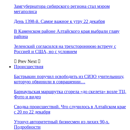
Замгубернатора сибирского региона стал мэром
мегаполиса
День 1398-й. Самое важное к утру 22 декабря
В Каменском районе Алтайского края выбрали главу
района
Зеленский согласился на трехстороннюю встречу с
Россией и США, но с условием
Prev
Next
Происшествия
Бастрыкин поручил освободить из СИЗО учительницу,
которую обвинили в совращении…
Барнаульская маршрутка сгорела «до скелета» возле ТЦ.
Фото и видео
Сводка происшествий. Что случилось в Алтайском крае
с 20 по 22 декабря
Утонул авторитетный бизнесмен из лихих 90-х.
Подробности