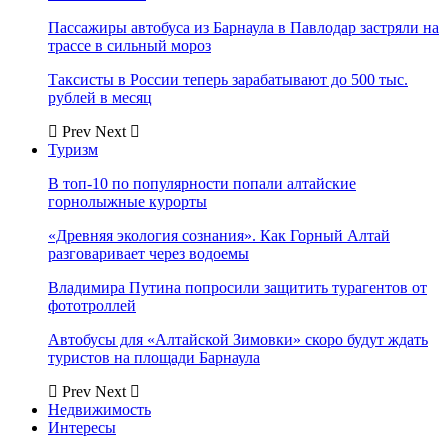
Пассажиры автобуса из Барнаула в Павлодар застряли на
трассе в сильный мороз
Таксисты в России теперь зарабатывают до 500 тыс.
рублей в месяц
Prev
Next
Туризм
В топ-10 по популярности попали алтайские
горнолыжные курорты
«Древняя экология сознания». Как Горный Алтай
разговаривает через водоемы
Владимира Путина попросили защитить турагентов от
фототроллей
Автобусы для «Алтайской Зимовки» скоро будут ждать
туристов на площади Барнаула
Prev
Next
Недвижимость
Интересы