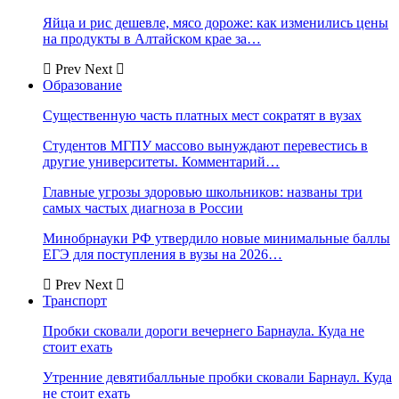
Яйца и рис дешевле, мясо дороже: как изменились цены
на продукты в Алтайском крае за…
Prev
Next
Образование
Существенную часть платных мест сократят в вузах
Студентов МГПУ массово вынуждают перевестись в
другие университеты. Комментарий…
Главные угрозы здоровью школьников: названы три
самых частых диагноза в России
Минобрнауки РФ утвердило новые минимальные баллы
ЕГЭ для поступления в вузы на 2026…
Prev
Next
Транспорт
Пробки сковали дороги вечернего Барнаула. Куда не
стоит ехать
Утренние девятибалльные пробки сковали Барнаул. Куда
не стоит ехать