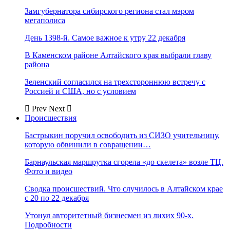
Замгубернатора сибирского региона стал мэром
мегаполиса
День 1398-й. Самое важное к утру 22 декабря
В Каменском районе Алтайского края выбрали главу
района
Зеленский согласился на трехстороннюю встречу с
Россией и США, но с условием
Prev
Next
Происшествия
Бастрыкин поручил освободить из СИЗО учительницу,
которую обвинили в совращении…
Барнаульская маршрутка сгорела «до скелета» возле ТЦ.
Фото и видео
Сводка происшествий. Что случилось в Алтайском крае
с 20 по 22 декабря
Утонул авторитетный бизнесмен из лихих 90-х.
Подробности