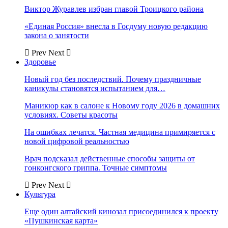
Виктор Журавлев избран главой Троицкого района
«Единая Россия» внесла в Госдуму новую редакцию
закона о занятости
Prev
Next
Здоровье
Новый год без последствий. Почему праздничные
каникулы становятся испытанием для…
Маникюр как в салоне к Новому году 2026 в домашних
условиях. Советы красоты
На ошибках лечатся. Частная медицина примиряется с
новой цифровой реальностью
Врач подсказал действенные способы защиты от
гонконгского гриппа. Точные симптомы
Prev
Next
Культура
Еще один алтайский кинозал присоединился к проекту
«Пушкинская карта»