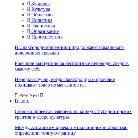
Здоровье
Культура
Общество
Политика
Экономика
Образование
Происшествия
В Славгороде мошенники продолжают обманывать
доверчивых граждан
Россияне выступили за бесплатные переводы средств
самому себе
Нередки случаи, когда славгородцы и яровчане
похищают товар из магазинов и…
Prev
Next
Власть
Сколько проектов заявлено на конкурс Губернаторских
грантов в сфере культуры
Между Алтайским краем и Новосибирской областью
определили точную границу