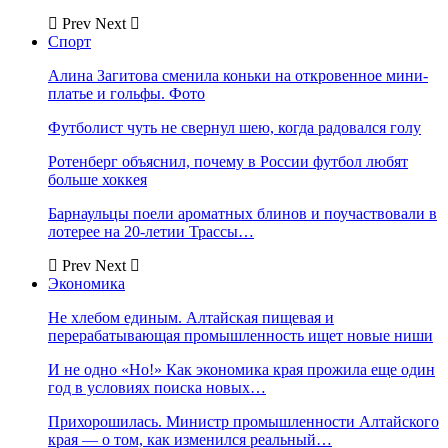
Prev
Next
Спорт
Алина Загитова сменила коньки на откровенное мини-
платье и гольфы. Фото
Футболист чуть не свернул шею, когда радовался голу
Ротенберг объяснил, почему в России футбол любят
больше хоккея
Барнаульцы поели ароматных блинов и поучаствовали в
лотерее на 20-летии Трассы…
Prev
Next
Экономика
Не хлебом единым. Алтайская пищевая и
перерабатывающая промышленность ищет новые ниши
И не одно «Но!» Как экономика края прожила еще один
год в условиях поиска новых…
Прихорошилась. Министр промышленности Алтайского
края — о том, как изменился реальный…