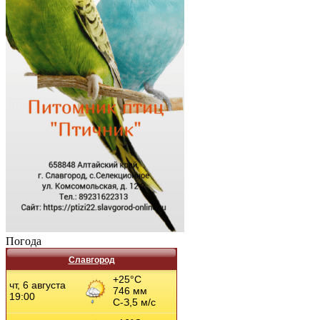
Погода
Славгород