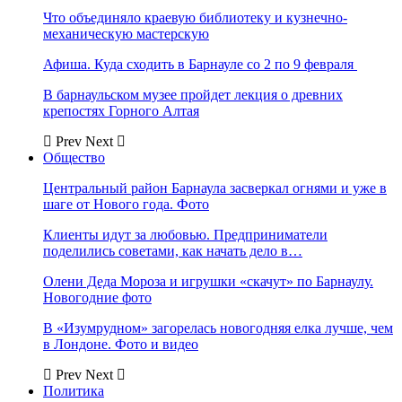
Что объединяло краевую библиотеку и кузнечно-
механическую мастерскую
Афиша. Куда сходить в Барнауле со 2 по 9 февраля
В барнаульском музее пройдет лекция о древних
крепостях Горного Алтая
Prev
Next
Общество
Центральный район Барнаула засверкал огнями и уже в
шаге от Нового года. Фото
Клиенты идут за любовью. Предприниматели
поделились советами, как начать дело в…
Олени Деда Мороза и игрушки «скачут» по Барнаулу.
Новогодние фото
В «Изумрудном» загорелась новогодняя елка лучше, чем
в Лондоне. Фото и видео
Prev
Next
Политика