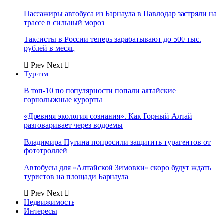
Пассажиры автобуса из Барнаула в Павлодар застряли на
трассе в сильный мороз
Таксисты в России теперь зарабатывают до 500 тыс.
рублей в месяц
Prev
Next
Туризм
В топ-10 по популярности попали алтайские
горнолыжные курорты
«Древняя экология сознания». Как Горный Алтай
разговаривает через водоемы
Владимира Путина попросили защитить турагентов от
фототроллей
Автобусы для «Алтайской Зимовки» скоро будут ждать
туристов на площади Барнаула
Prev
Next
Недвижимость
Интересы